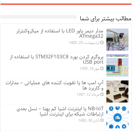
مطالب بیشتر برای شما
مدار دیمر پاور LED با استفاده از میکروکنترلر
ATmega32
اردیبهشت 20, 1400
پروگرم کردن بورد STM32F103C8 با استفاده از
USB port
مهر 18, 1399
آپ امپ ها یا تقویت کننده های عملیاتی – مدارات
و کاربرد ها
مرداد 12, 1397
NB-IoT یا اینترنت اشیا کم پهنا – نسل بعدی
ارتباطات شبکه برای اینترنت اشیا
آبان 30, 1400