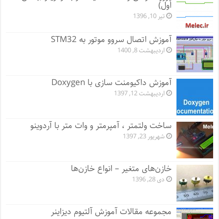
اول)
تیر 10, 1396
آموزش اتصال سروو موتور به STM32
اردیبهشت 8, 1400
آموزش داکیومنت سازی با Doxygen
اردیبهشت 12, 1397
ساخت ولتمتر ، آمپرمتر و وات متر با آردوینو
شهریور 23, 1397
خازن‌های متغیر – انواع خازن‌ها
دی 28, 1396
مجموعه مقالات آموزش آلتیوم دیزاینر