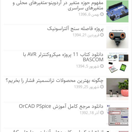
مفهوم حوزه متغیر در آردوینو-متغیرهای محلی و
متغیرهای سراسری
بهمن 6, 1396
پروژه فاصله سنج آلتراسونیک
فروردین 21, 1394
دانلود کتاب 11 پروژه میکروکنترلر AVR با
BASCOM
شهریور 5, 1394
چگونه بهترین محصولات ترانسمیتر فشار را بخریم؟
شهریور 25, 1399
دانلود مرجع کامل آموزش OrCAD PSpice
آذر 18, 1392