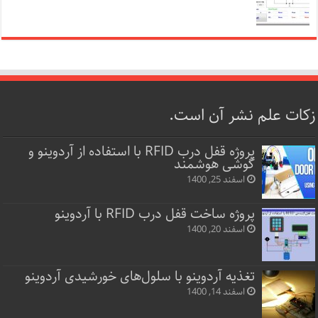
زکات علم نشر آن است.
پروژه قفل‌ درب RFID با استفاده از آردوینو و
گوشی هوشمند
اسفند 25, 1400
پروژه ساخت قفل‌ درب RFID با آردوینو
اسفند 20, 1400
تغذیه آردوینو با سلول‌های خورشیدی آردوینو
اسفند 14, 1400