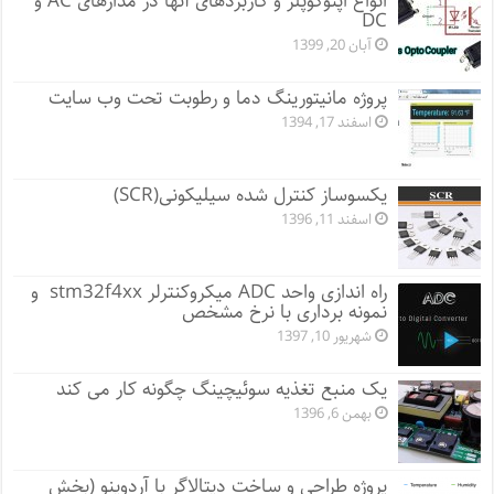
انواع اپتوکوپلر و کاربردهای آنها در مدارهای AC و
DC
آبان 20, 1399
پروژه مانيتورينگ دما و رطوبت تحت وب سایت
اسفند 17, 1394
یکسوساز کنترل شده سیلیکونی(SCR)
اسفند 11, 1396
راه اندازی واحد ADC میکروکنترلر stm32f4xx و
نمونه برداری با نرخ مشخص
شهریور 10, 1397
یک منبع تغذیه سوئیچینگ چگونه کار می کند
بهمن 6, 1396
پروژه طراحی و ساخت دیتالاگر با آردوینو (بخش