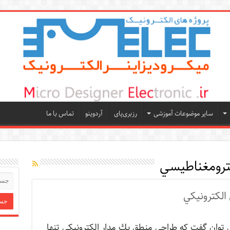
سایر موضوعات آموزشی
رزبری‌پای
آردوینو
تماس با ما
ترومغناطيسي
الكترونيكي
توان گفت كه طراحي منطق يك مدار الكترونيكي تنها