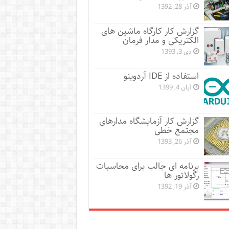
آذر 28, 1392
گزارش کار کارگاه ماشین های
الکتریکی و مدار فرمان
دی 3, 1393
استفاده از IDE آردوینو
آبان 4, 1399
گزارش کار آزمایشگاه مدارهای
مجتمع خطی
آذر 26, 1393
برنامه ای جالب برای محاسبات
رگولاتور ها
آذر 19, 1392