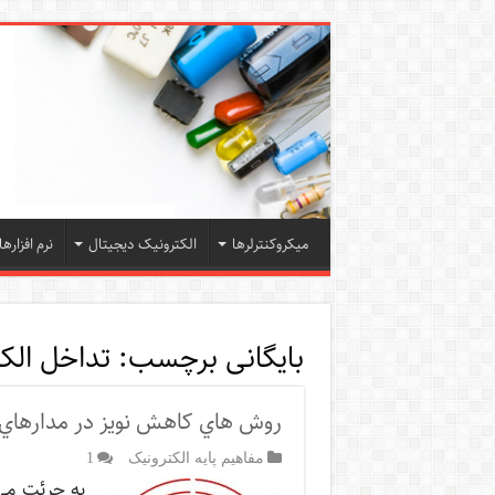
میکروکنترلرها
الکترونیک دیجیتال
نرم افزارها
بایگانی برچسب:
تداخل الك
روش هاي كاهش نويز در مدارهاي 
مفاهیم پایه الکترونیک
1
به جرئت مي 