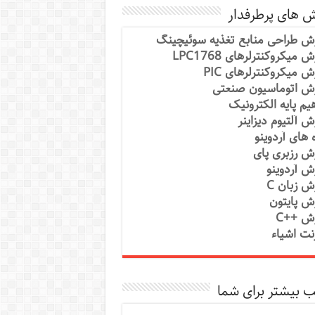
ش های پرطرفدار
ش طراحی منابع تغذیه سوئیچینگ
 میکروکنترلرهای LPC1768
ش میکروکنترلرهای PIC
ش اتوماسیون صنعتی
یم پایه الکترونیک
ش آلتیوم دیزاینر
ه های آردوینو
ش رزبری پای
ش آردوینو
ش زبان C
ش پایتون
ش ++C
رنت اشیاء
 بیشتر برای شما