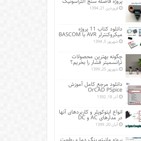
پروژه فاصله سنج آلتراسونیک
فروردین 21, 1394
دانلود کتاب 11 پروژه
میکروکنترلر AVR با BASCOM
شهریور 5, 1394
چگونه بهترین محصولات
ترانسمیتر فشار را بخریم؟
شهریور 25, 1399
دانلود مرجع کامل آموزش
OrCAD PSpice
آذر 18, 1392
انواع اپتوکوپلر و کاربردهای آنها
در مدارهای AC و DC
آبان 20, 1399
پروژه مانيتورينگ دما و رطوبت