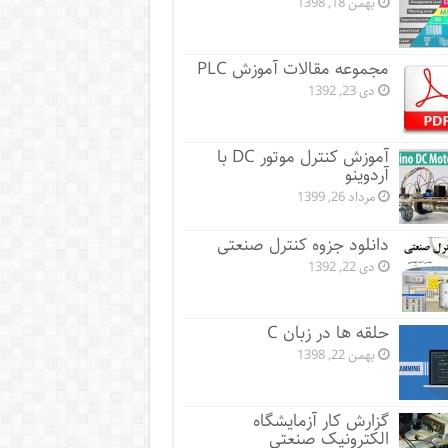
بهمن 18, 1398
مجموعه مقالات آموزش PLC
دی 23, 1392
آموزش کنترل موتور DC با
آردوینو
مرداد 26, 1399
دانلود جزوه کنترل صنعتی
دی 22, 1392
حلقه ها در زبان C
بهمن 22, 1398
گزارش کار آزمایشگاه
الکترونیک صنعتی