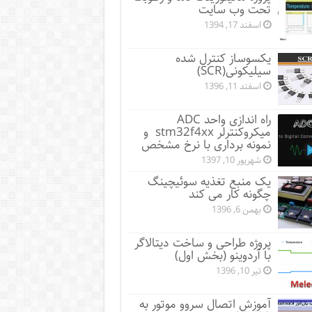
تحت وب سایت
اسفند 17, 1394
یکسوساز کنترل شده
سیلیکونی(SCR)
اسفند 11, 1396
راه اندازی واحد ADC
میکروکنترلر stm32f4xx و
نمونه برداری با نرخ مشخص
شهریور 10, 1397
یک منبع تغذیه سوئیچینگ
چگونه کار می کند
بهمن 6, 1396
پروژه طراحی و ساخت دیتالاگر
با آردوینو (بخش اول)
تیر 10, 1396
آموزش اتصال سروو موتور به