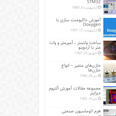
STM32
اردیبهشت 8, 1400
آموزش داکیومنت سازی با
Doxygen
اردیبهشت 12, 1397
ساخت ولتمتر ، آمپرمتر و وات
متر با آردوینو
شهریور 23, 1397
خازن‌های متغیر – انواع
خازن‌ها
دی 28, 1396
مجموعه مقالات آموزش آلتیوم
دیزاینر
دی 10, 1392
هرم اتوماسیون صنعتی