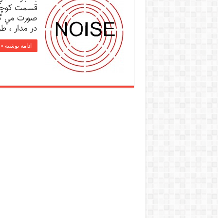
قسمت كوچكي
صورت مي گير
در مدار ، 
ادامه نوشته »