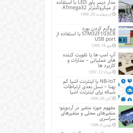
مدار دیمر پاور LED با استفاده
از میکروکنترلر ATmega32
اردیبهشت 20, 1400
پروگرم کردن بورد
STM32F103C8 با استفاده از
USB port
مهر 18, 1399
آپ امپ ها یا تقویت کننده
های عملیاتی – مدارات و
کاربرد ها
مرداد 12, 1397
NB-IoT یا اینترنت اشیا کم
پهنا – نسل بعدی ارتباطات
شبکه برای اینترنت اشیا
آبان 30, 1400
مفهوم حوزه متغیر در آردوینو-
متغیرهای محلی و متغیرهای
سراسری
بهمن 6, 1396