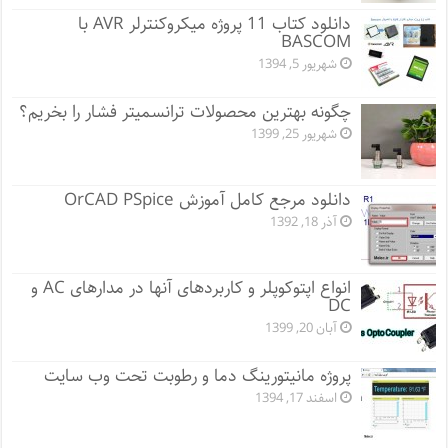
دانلود کتاب 11 پروژه میکروکنترلر AVR با
BASCOM
شهریور 5, 1394
چگونه بهترین محصولات ترانسمیتر فشار را بخریم؟
شهریور 25, 1399
دانلود مرجع کامل آموزش OrCAD PSpice
آذر 18, 1392
انواع اپتوکوپلر و کاربردهای آنها در مدارهای AC و
DC
آبان 20, 1399
پروژه مانيتورينگ دما و رطوبت تحت وب سایت
اسفند 17, 1394