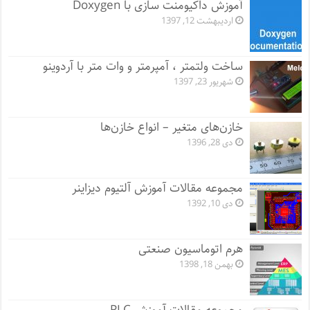
آموزش داکیومنت سازی با Doxygen
اردیبهشت 12, 1397
ساخت ولتمتر ، آمپرمتر و وات متر با آردوینو
شهریور 23, 1397
خازن‌های متغیر – انواع خازن‌ها
دی 28, 1396
مجموعه مقالات آموزش آلتیوم دیزاینر
دی 10, 1392
هرم اتوماسیون صنعتی
بهمن 18, 1398