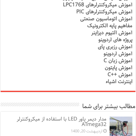
آموزش میکروکنترلرهای LPC1768
آموزش میکروکنترلرهای PIC
آموزش اتوماسیون صنعتی
مفاهیم پایه الکترونیک
آموزش آلتیوم دیزاینر
پروژه های آردوینو
آموزش رزبری پای
آموزش آردوینو
آموزش زبان C
آموزش پایتون
آموزش ++C
اینترنت اشیاء
مطالب بیشتر برای شما
مدار دیمر پاور LED با استفاده از میکروکنترلر
ATmega32
اردیبهشت 20, 1400