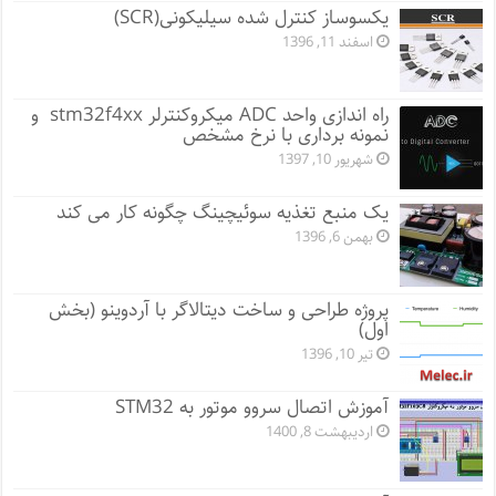
یکسوساز کنترل شده سیلیکونی(SCR)
اسفند 11, 1396
راه اندازی واحد ADC میکروکنترلر stm32f4xx و
نمونه برداری با نرخ مشخص
شهریور 10, 1397
یک منبع تغذیه سوئیچینگ چگونه کار می کند
بهمن 6, 1396
پروژه طراحی و ساخت دیتالاگر با آردوینو (بخش
اول)
تیر 10, 1396
آموزش اتصال سروو موتور به STM32
اردیبهشت 8, 1400