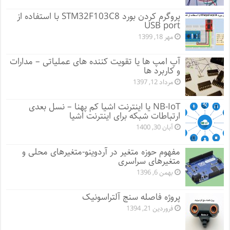
پروگرم کردن بورد STM32F103C8 با استفاده از
USB port
مهر 18, 1399
آپ امپ ها یا تقویت کننده های عملیاتی – مدارات
و کاربرد ها
مرداد 12, 1397
NB-IoT یا اینترنت اشیا کم پهنا – نسل بعدی
ارتباطات شبکه برای اینترنت اشیا
آبان 30, 1400
مفهوم حوزه متغیر در آردوینو-متغیرهای محلی و
متغیرهای سراسری
بهمن 6, 1396
پروژه فاصله سنج آلتراسونیک
فروردین 21, 1394