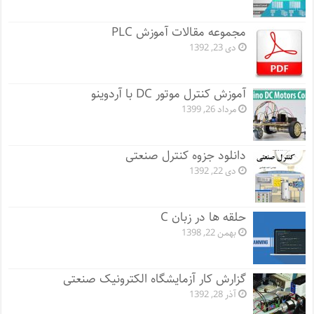
مجموعه مقالات آموزش PLC
دی 23, 1392
آموزش کنترل موتور DC با آردوینو
مرداد 26, 1399
دانلود جزوه کنترل صنعتی
دی 22, 1392
حلقه ها در زبان C
بهمن 22, 1398
گزارش کار آزمایشگاه الکترونیک صنعتی
آذر 28, 1392