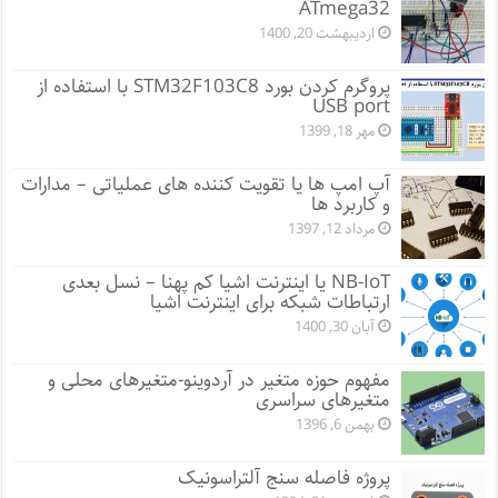
ATmega32
اردیبهشت 20, 1400
پروگرم کردن بورد STM32F103C8 با استفاده از
USB port
مهر 18, 1399
آپ امپ ها یا تقویت کننده های عملیاتی – مدارات
و کاربرد ها
مرداد 12, 1397
NB-IoT یا اینترنت اشیا کم پهنا – نسل بعدی
ارتباطات شبکه برای اینترنت اشیا
آبان 30, 1400
مفهوم حوزه متغیر در آردوینو-متغیرهای محلی و
متغیرهای سراسری
بهمن 6, 1396
پروژه فاصله سنج آلتراسونیک