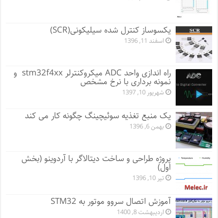
یکسوساز کنترل شده سیلیکونی(SCR)
اسفند 11, 1396
راه اندازی واحد ADC میکروکنترلر stm32f4xx و
نمونه برداری با نرخ مشخص
شهریور 10, 1397
یک منبع تغذیه سوئیچینگ چگونه کار می کند
بهمن 6, 1396
پروژه طراحی و ساخت دیتالاگر با آردوینو (بخش
اول)
تیر 10, 1396
آموزش اتصال سروو موتور به STM32
اردیبهشت 8, 1400