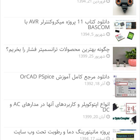
فروردین 21, 1394
دانلود کتاب 11 پروژه میکروکنترلر AVR با
BASCOM
شهریور 5, 1394
چگونه بهترین محصولات ترانسمیتر فشار را بخریم؟
شهریور 25, 1399
دانلود مرجع کامل آموزش OrCAD PSpice
آذر 18, 1392
انواع اپتوکوپلر و کاربردهای آنها در مدارهای AC و
DC
آبان 20, 1399
پروژه مانيتورينگ دما و رطوبت تحت وب سایت
اسفند 17, 1394