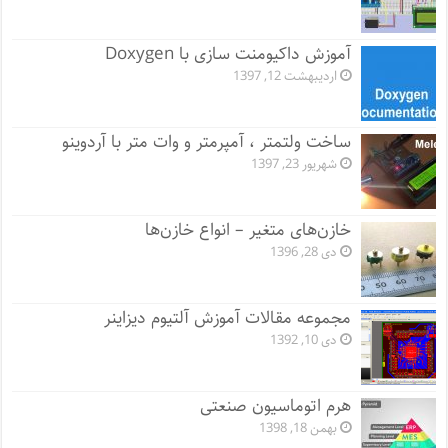
آموزش داکیومنت سازی با Doxygen
اردیبهشت 12, 1397
ساخت ولتمتر ، آمپرمتر و وات متر با آردوینو
شهریور 23, 1397
خازن‌های متغیر – انواع خازن‌ها
دی 28, 1396
مجموعه مقالات آموزش آلتیوم دیزاینر
دی 10, 1392
هرم اتوماسیون صنعتی
بهمن 18, 1398