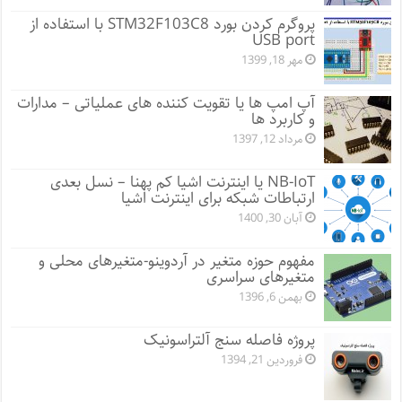
پروگرم کردن بورد STM32F103C8 با استفاده از
USB port
مهر 18, 1399
آپ امپ ها یا تقویت کننده های عملیاتی – مدارات
و کاربرد ها
مرداد 12, 1397
NB-IoT یا اینترنت اشیا کم پهنا – نسل بعدی
ارتباطات شبکه برای اینترنت اشیا
آبان 30, 1400
مفهوم حوزه متغیر در آردوینو-متغیرهای محلی و
متغیرهای سراسری
بهمن 6, 1396
پروژه فاصله سنج آلتراسونیک
فروردین 21, 1394