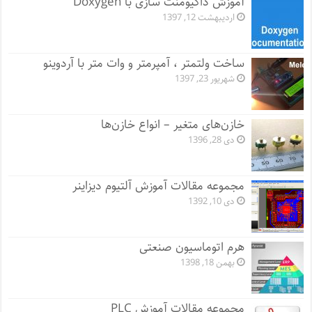
آموزش داکیومنت سازی با Doxygen
اردیبهشت 12, 1397
ساخت ولتمتر ، آمپرمتر و وات متر با آردوینو
شهریور 23, 1397
خازن‌های متغیر – انواع خازن‌ها
دی 28, 1396
مجموعه مقالات آموزش آلتیوم دیزاینر
دی 10, 1392
هرم اتوماسیون صنعتی
بهمن 18, 1398
مجموعه مقالات آموزش PLC