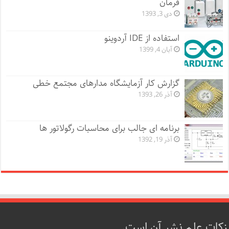
فرمان
دی 3, 1393
استفاده از IDE آردوینو
آبان 4, 1399
گزارش کار آزمایشگاه مدارهای مجتمع خطی
آذر 26, 1393
برنامه ای جالب برای محاسبات رگولاتور ها
آذر 19, 1392
زکات علم نشر آن است.