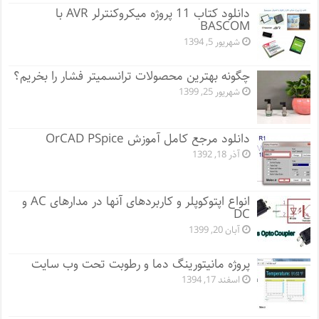
دانلود کتاب 11 پروژه میکروکنترلر AVR با
BASCOM
شهریور 5, 1394
چگونه بهترین محصولات ترانسمیتر فشار را بخریم؟
شهریور 25, 1399
دانلود مرجع کامل آموزش OrCAD PSpice
آذر 18, 1392
انواع اپتوکوپلر و کاربردهای آنها در مدارهای AC و
DC
آبان 20, 1399
پروژه مانيتورينگ دما و رطوبت تحت وب سایت
اسفند 17, 1394