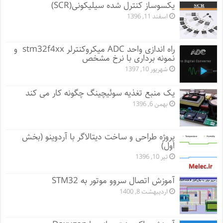
یکسوساز کنترل شده سیلیکونی(SCR)
اسفند 11, 1396
راه اندازی واحد ADC میکروکنترلر stm32f4xx و
نمونه برداری با نرخ مشخص
شهریور 10, 1397
یک منبع تغذیه سوئیچینگ چگونه کار می کند
بهمن 6, 1396
پروژه طراحی و ساخت دیتالاگر با آردوینو (بخش
اول)
تیر 10, 1396
آموزش اتصال سروو موتور به STM32
اردیبهشت 8, 1400