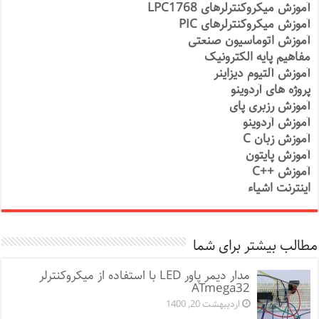
آموزش میکروکنترلرهای LPC1768
آموزش میکروکنترلرهای PIC
آموزش اتوماسیون صنعتی
مفاهیم پایه الکترونیک
آموزش آلتیوم دیزاینر
پروژه های آردوینو
آموزش رزبری پای
آموزش آردوینو
آموزش زبان C
آموزش پایتون
آموزش ++C
اینترنت اشیاء
مطالب بیشتر برای شما
مدار دیمر پاور LED با استفاده از میکروکنترلر
ATmega32
اردیبهشت 20, 1400