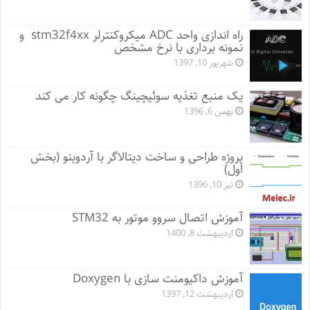
راه اندازی واحد ADC میکروکنترلر stm32f4xx و
نمونه برداری با نرخ مشخص
شهریور 10, 1397
یک منبع تغذیه سوئیچینگ چگونه کار می کند
بهمن 6, 1396
پروژه طراحی و ساخت دیتالاگر با آردوینو (بخش
اول)
تیر 10, 1396
آموزش اتصال سروو موتور به STM32
اردیبهشت 8, 1400
آموزش داکیومنت سازی با Doxygen
اردیبهشت 12, 1397