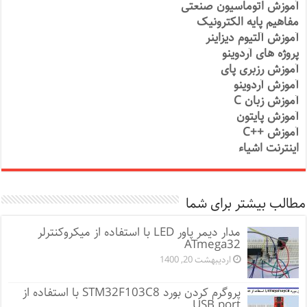
آموزش اتوماسیون صنعتی
مفاهیم پایه الکترونیک
آموزش آلتیوم دیزاینر
پروژه های آردوینو
آموزش رزبری پای
آموزش آردوینو
آموزش زبان C
آموزش پایتون
آموزش ++C
اینترنت اشیاء
مطالب بیشتر برای شما
مدار دیمر پاور LED با استفاده از میکروکنترلر
ATmega32
اردیبهشت 20, 1400
پروگرم کردن بورد STM32F103C8 با استفاده از
USB port