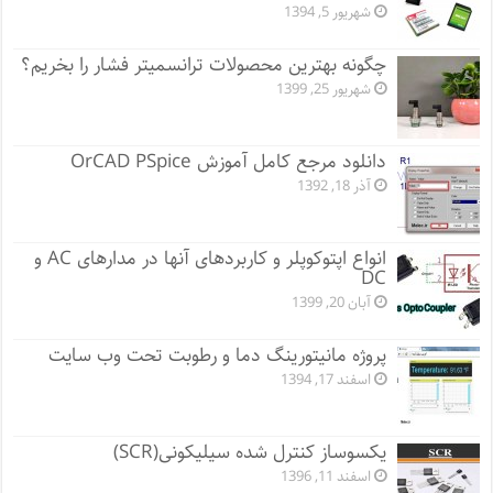
شهریور 5, 1394
چگونه بهترین محصولات ترانسمیتر فشار را بخریم؟
شهریور 25, 1399
دانلود مرجع کامل آموزش OrCAD PSpice
آذر 18, 1392
انواع اپتوکوپلر و کاربردهای آنها در مدارهای AC و
DC
آبان 20, 1399
پروژه مانيتورينگ دما و رطوبت تحت وب سایت
اسفند 17, 1394
یکسوساز کنترل شده سیلیکونی(SCR)
اسفند 11, 1396