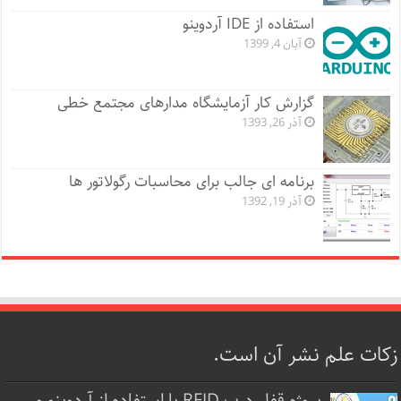
استفاده از IDE آردوینو
آبان 4, 1399
گزارش کار آزمایشگاه مدارهای مجتمع خطی
آذر 26, 1393
برنامه ای جالب برای محاسبات رگولاتور ها
آذر 19, 1392
زکات علم نشر آن است.
پروژه قفل‌ درب RFID با استفاده از آردوینو و