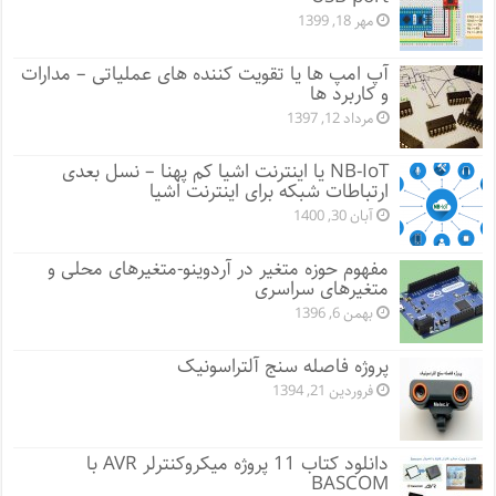
مهر 18, 1399
آپ امپ ها یا تقویت کننده های عملیاتی – مدارات
و کاربرد ها
مرداد 12, 1397
NB-IoT یا اینترنت اشیا کم پهنا – نسل بعدی
ارتباطات شبکه برای اینترنت اشیا
آبان 30, 1400
مفهوم حوزه متغیر در آردوینو-متغیرهای محلی و
متغیرهای سراسری
بهمن 6, 1396
پروژه فاصله سنج آلتراسونیک
فروردین 21, 1394
دانلود کتاب 11 پروژه میکروکنترلر AVR با
BASCOM