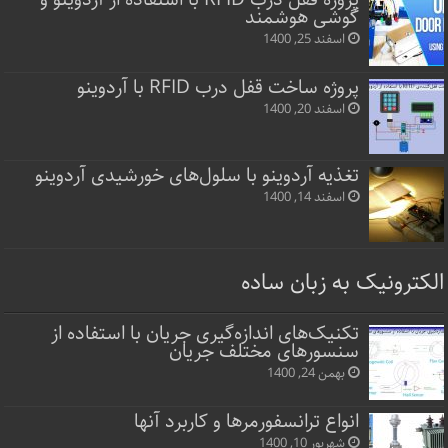
گوشی هوشمند
اسفند 25, 1400
پروژه ساخت قفل‌ درب RFID با آردوینو
اسفند 20, 1400
تغذیه آردوینو با سلول‌های خورشیدی آردوینو
اسفند 14, 1400
الکترونیک به زبان ساده
تکنیک‌های اندازه‌گیری جریان با استفاده از
سنسورهای مختلف جریان
بهمن 24, 1400
انواع ترانسفورمرها و کاربرد آنها
شهریور 10, 1400