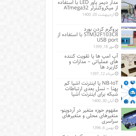
مدار دیمر پاور LED با استفاده
از میکروکنترلر ATmega32
اردیبهشت 20, 1400
پروگرم کردن بورد
STM32F103C8 با استفاده از
USB port
مهر 18, 1399
آپ امپ ها یا تقویت کننده
های عملیاتی – مدارات و
کاربرد ها
مرداد 12, 1397
NB-IoT یا اینترنت اشیا کم
پهنا – نسل بعدی ارتباطات
شبکه برای اینترنت اشیا
آبان 30, 1400
مفهوم حوزه متغیر در آردوینو-
متغیرهای محلی و متغیرهای
سراسری
بهمن 6, 1396