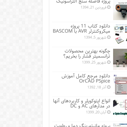
پروژه فاصله سنج آلتراسونیک
فروردین 21, 1394
دانلود کتاب 11 پروژه
میکروکنترلر AVR با BASCOM
شهریور 5, 1394
چگونه بهترین محصولات
ترانسمیتر فشار را بخریم؟
شهریور 25, 1399
دانلود مرجع کامل آموزش
OrCAD PSpice
آذر 18, 1392
انواع اپتوکوپلر و کاربردهای آنها
در مدارهای AC و DC
آبان 20, 1399
پروژه مانيتورينگ دما و رطوبت