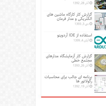
آذر 28, 1392
گزارش کار کارگاه ماشین های
الکتریکی و مدار فرمان
دی 3, 1393
استفاده از IDE آردوینو
آبان 4, 1399
گزارش کار آزمایشگاه مدارهای
مجتمع خطی
آذر 26, 1393
برنامه ای جالب برای محاسبات
رگولاتور ها
آذر 19, 1392