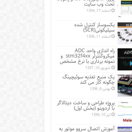
تحت وب سایت
اسفند 17, 1394
یکسوساز کنترل شده
سیلیکونی(SCR)
اسفند 11, 1396
راه اندازی واحد ADC
میکروکنترلر stm32f4xx و
نمونه برداری با نرخ مشخص
شهریور 10, 1397
یک منبع تغذیه سوئیچینگ
چگونه کار می کند
بهمن 6, 1396
پروژه طراحی و ساخت دیتالاگر
با آردوینو (بخش اول)
تیر 10, 1396
آموزش اتصال سروو موتور به