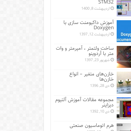
STM32
اردیبهشت 8, 1400
آموزش داکیومنت سازی با
Doxygen
اردیبهشت 12, 1397
ساخت ولتمتر ، آمپرمتر و وات
متر با آردوینو
شهریور 23, 1397
خازن‌های متغیر – انواع
خازن‌ها
دی 28, 1396
مجموعه مقالات آموزش آلتیوم
دیزاینر
دی 10, 1392
هرم اتوماسیون صنعتی