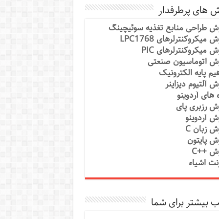
ش های پرطرفدار
ش طراحی منابع تغذیه سوئیچینگ
 میکروکنترلرهای LPC1768
ش میکروکنترلرهای PIC
ش اتوماسیون صنعتی
یم پایه الکترونیک
ش آلتیوم دیزاینر
ه های آردوینو
ش رزبری پای
ش آردوینو
ش زبان C
ش پایتون
ش ++C
رنت اشیاء
 بیشتر برای شما