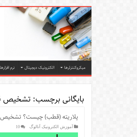
میکروکنترلرها
الکترونیک دیجیتال
نرم افزارها
بایگانی برچسب:
تشخیص قط
پلاریته (قطب) چیست؟ تشخیص پل
آموزش الکترونیک آنالوگ
10