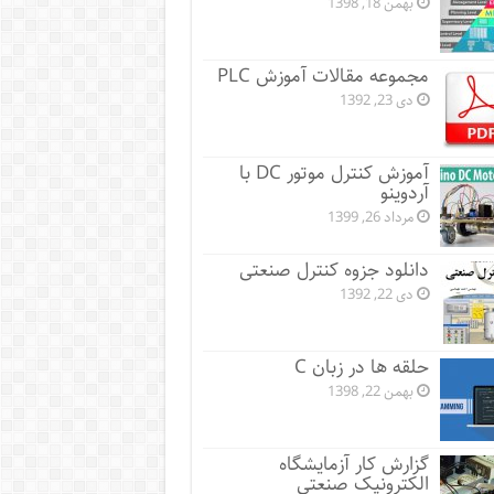
بهمن 18, 1398
مجموعه مقالات آموزش PLC
دی 23, 1392
آموزش کنترل موتور DC با
آردوینو
مرداد 26, 1399
دانلود جزوه کنترل صنعتی
دی 22, 1392
حلقه ها در زبان C
بهمن 22, 1398
گزارش کار آزمایشگاه
الکترونیک صنعتی