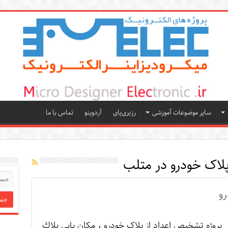
سایر موضوعات آموزشی
رزبری‌پای
آردوینو
تماس با ما
اک خودرو در متلب
رو
پروژه تشخیص اعداد از پلاک خودرو ، مکان يابي پلاك