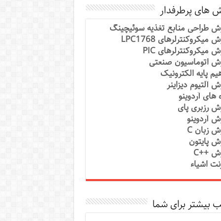
ش های پرطرفدار
ش طراحی منابع تغذیه سوئیچینگ
 میکروکنترلرهای LPC1768
ش میکروکنترلرهای PIC
ش اتوماسیون صنعتی
یم پایه الکترونیک
ش آلتیوم دیزاینر
ه های آردوینو
ش رزبری پای
ش آردوینو
ش زبان C
ش پایتون
ش ++C
رنت اشیاء
 بیشتر برای شما