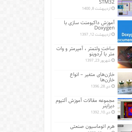
STM32
اردیبهشت 8, 1400
آموزش داکیومنت سازی با
Doxygen
اردیبهشت 12, 1397
ساخت ولتمتر ، آمپرمتر و وات
متر با آردوینو
شهریور 23, 1397
خازن‌های متغیر – انواع
خازن‌ها
دی 28, 1396
مجموعه مقالات آموزش آلتیوم
دیزاینر
دی 10, 1392
هرم اتوماسیون صنعتی