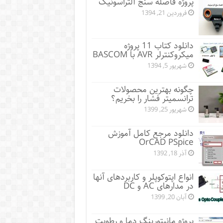
پروژه فاصله سنج آلتراسونیک
فروردین 21, 1394
دانلود کتاب 11 پروژه
میکروکنترلر AVR با BASCOM
شهریور 5, 1394
چگونه بهترین محصولات
ترانسمیتر فشار را بخریم؟
شهریور 25, 1399
دانلود مرجع کامل آموزش
OrCAD PSpice
آذر 18, 1392
انواع اپتوکوپلر و کاربردهای آنها
در مدارهای AC و DC
آبان 20, 1399
پروژه مانيتورينگ دما و رطوبت