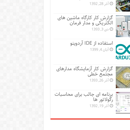
آذر 28, 1392
گزارش کار کارگاه ماشین های
الکتریکی و مدار فرمان
دی 3, 1393
استفاده از IDE آردوینو
آبان 4, 1399
گزارش کار آزمایشگاه مدارهای
مجتمع خطی
آذر 26, 1393
برنامه ای جالب برای محاسبات
رگولاتور ها
آذر 19, 1392