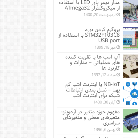
مدار دیمر پاور LED با استفاده
از میکروکنترلر ATmega32
اردیبهشت 20, 1400
پروگرم کردن بورد
STM32F103C8 با استفاده از
USB port
مهر 18, 1399
آپ امپ ها یا تقویت کننده
های عملیاتی – مدارات و
کاربرد ها
مرداد 12, 1397
NB-IoT یا اینترنت اشیا کم
پهنا – نسل بعدی ارتباطات
شبکه برای اینترنت اشیا
آبان 30, 1400
مفهوم حوزه متغیر در آردوینو-
متغیرهای محلی و متغیرهای
سراسری
بهمن 6, 1396