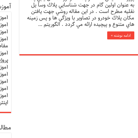
به عنوان اولين گام در جهت شناسايي پلاك وسا يل
آموز
نقليه مطرح است . در اين مقاله روشي جهت يافتن
آموز
مکان پلاك خودرو در تصاوير با ويژگي ها و پس زمينه
هاي متنوع و پيچيده ارائه مي گردد . الگوريتم …
آموزش
آموز
ادامه نوشته »
آموز
مفاه
آموز
پروژ
آموز
آموز
آموز
آموز
آموز
اینت
مطالب