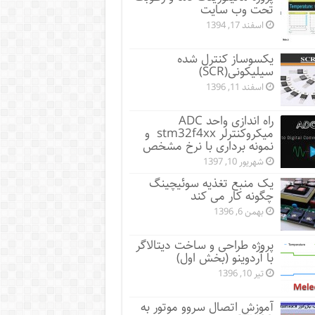
تحت وب سایت
اسفند 17, 1394
یکسوساز کنترل شده
سیلیکونی(SCR)
اسفند 11, 1396
راه اندازی واحد ADC
میکروکنترلر stm32f4xx و
نمونه برداری با نرخ مشخص
شهریور 10, 1397
یک منبع تغذیه سوئیچینگ
چگونه کار می کند
بهمن 6, 1396
پروژه طراحی و ساخت دیتالاگر
با آردوینو (بخش اول)
تیر 10, 1396
آموزش اتصال سروو موتور به