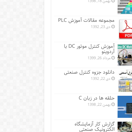
بهمن 18, 1398
مجموعه مقالات آموزش PLC
دی 23, 1392
آموزش کنترل موتور DC با
آردوینو
مرداد 26, 1399
دانلود جزوه کنترل صنعتی
دی 22, 1392
حلقه ها در زبان C
بهمن 22, 1398
گزارش کار آزمایشگاه
الکترونیک صنعتی