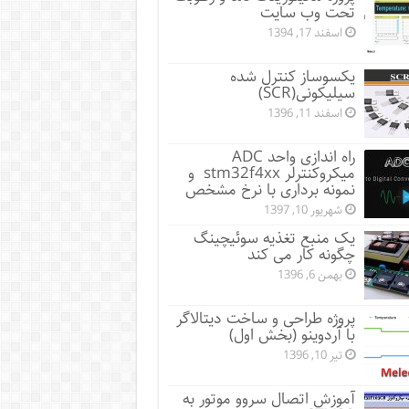
تحت وب سایت
اسفند 17, 1394
یکسوساز کنترل شده
سیلیکونی(SCR)
اسفند 11, 1396
راه اندازی واحد ADC
میکروکنترلر stm32f4xx و
نمونه برداری با نرخ مشخص
شهریور 10, 1397
یک منبع تغذیه سوئیچینگ
چگونه کار می کند
بهمن 6, 1396
پروژه طراحی و ساخت دیتالاگر
با آردوینو (بخش اول)
تیر 10, 1396
آموزش اتصال سروو موتور به