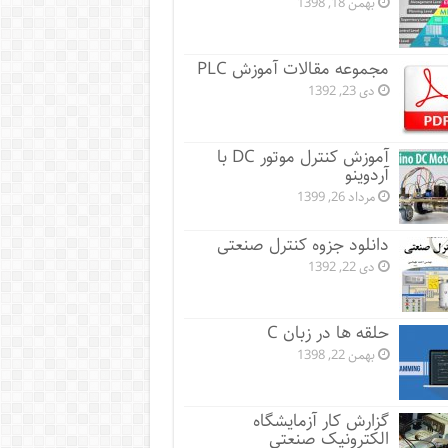
بهمن 18, 1398
مجموعه مقالات آموزش PLC
دی 23, 1392
آموزش کنترل موتور DC با
آردوینو
مرداد 26, 1399
دانلود جزوه کنترل صنعتی
دی 22, 1392
حلقه ها در زبان C
بهمن 22, 1398
گزارش کار آزمایشگاه
الکترونیک صنعتی