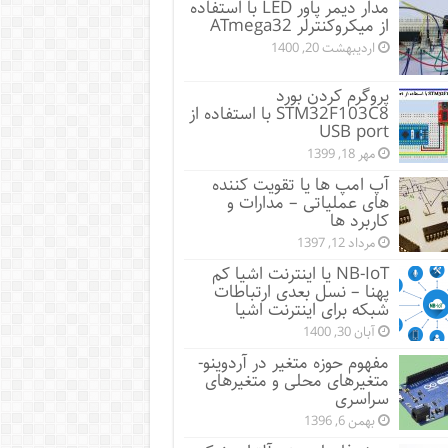
مدار دیمر پاور LED با استفاده
از میکروکنترلر ATmega32
اردیبهشت 20, 1400
پروگرم کردن بورد
STM32F103C8 با استفاده از
USB port
مهر 18, 1399
آپ امپ ها یا تقویت کننده
های عملیاتی – مدارات و
کاربرد ها
مرداد 12, 1397
NB-IoT یا اینترنت اشیا کم
پهنا – نسل بعدی ارتباطات
شبکه برای اینترنت اشیا
آبان 30, 1400
مفهوم حوزه متغیر در آردوینو-
متغیرهای محلی و متغیرهای
سراسری
بهمن 6, 1396