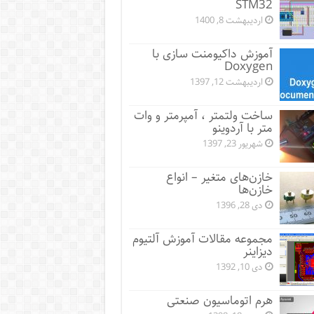
STM32
اردیبهشت 8, 1400
آموزش داکیومنت سازی با
Doxygen
اردیبهشت 12, 1397
ساخت ولتمتر ، آمپرمتر و وات
متر با آردوینو
شهریور 23, 1397
خازن‌های متغیر – انواع
خازن‌ها
دی 28, 1396
مجموعه مقالات آموزش آلتیوم
دیزاینر
دی 10, 1392
هرم اتوماسیون صنعتی