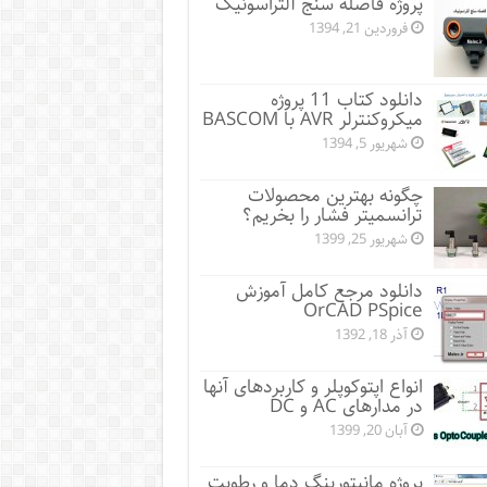
پروژه فاصله سنج آلتراسونیک
فروردین 21, 1394
دانلود کتاب 11 پروژه
میکروکنترلر AVR با BASCOM
شهریور 5, 1394
چگونه بهترین محصولات
ترانسمیتر فشار را بخریم؟
شهریور 25, 1399
دانلود مرجع کامل آموزش
OrCAD PSpice
آذر 18, 1392
انواع اپتوکوپلر و کاربردهای آنها
در مدارهای AC و DC
آبان 20, 1399
پروژه مانيتورينگ دما و رطوبت