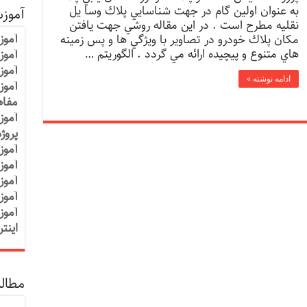
به عنوان اولين گام در جهت شناسايي پلاك وسا يل
آموز
نقليه مطرح است . در اين مقاله روشي جهت يافتن
آموز
مکان پلاك خودرو در تصاوير با ويژگي ها و پس زمينه
هاي متنوع و پيچيده ارائه مي گردد . الگوريتم …
آموزش
آموز
ادامه نوشته »
آموز
مفاه
آموز
پروژ
آموز
آموز
آموز
آموز
آموز
اینت
مطالب