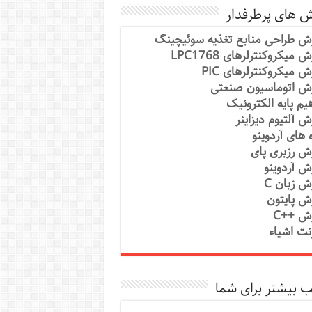
ش های پرطرفدار
ش طراحی منابع تغذیه سوئیچینگ
 میکروکنترلرهای LPC1768
ش میکروکنترلرهای PIC
ش اتوماسیون صنعتی
یم پایه الکترونیک
ش آلتیوم دیزاینر
ه های آردوینو
ش رزبری پای
ش آردوینو
ش زبان C
ش پایتون
ش ++C
رنت اشیاء
 بیشتر برای شما