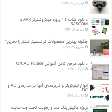
فروردین 21, 1394
دانلود کتاب 11 پروژه میکروکنترلر AVR با
BASCOM
شهریور 5, 1394
چگونه بهترین محصولات ترانسمیتر فشار را بخریم؟
شهریور 25, 1399
دانلود مرجع کامل آموزش OrCAD PSpice
آذر 18, 1392
انواع اپتوکوپلر و کاربردهای آنها در مدارهای AC و
DC
آبان 20, 1399
پروژه مانيتورينگ دما و رطوبت تحت وب سایت