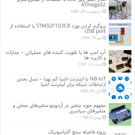
ATmega32
اردیبهشت 20, 1400
پروگرم کردن بورد STM32F103C8 با استفاده از
USB port
مهر 18, 1399
آپ امپ ها یا تقویت کننده های عملیاتی – مدارات
و کاربرد ها
مرداد 12, 1397
NB-IoT یا اینترنت اشیا کم پهنا – نسل بعدی
ارتباطات شبکه برای اینترنت اشیا
آبان 30, 1400
مفهوم حوزه متغیر در آردوینو-متغیرهای محلی و
متغیرهای سراسری
بهمن 6, 1396
پروژه فاصله سنج آلتراسونیک