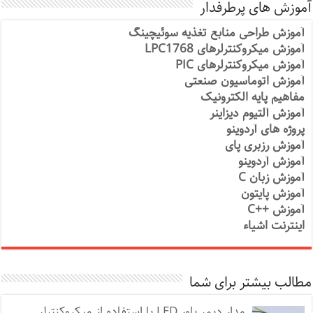
آموزش های پرطرفدار
آموزش طراحی منابع تغذیه سوئیچینگ
آموزش میکروکنترلرهای LPC1768
آموزش میکروکنترلرهای PIC
آموزش اتوماسیون صنعتی
مفاهیم پایه الکترونیک
آموزش آلتیوم دیزاینر
پروژه های آردوینو
آموزش رزبری پای
آموزش آردوینو
آموزش زبان C
آموزش پایتون
آموزش ++C
اینترنت اشیاء
مطالب بیشتر برای شما
مدار دیمر پاور LED با استفاده از میکروکنترلر