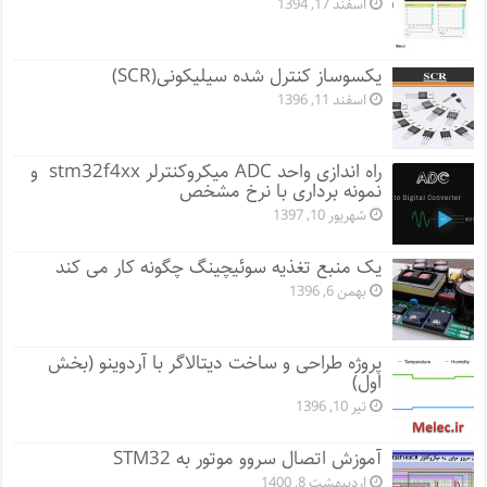
اسفند 17, 1394
یکسوساز کنترل شده سیلیکونی(SCR)
اسفند 11, 1396
راه اندازی واحد ADC میکروکنترلر stm32f4xx و
نمونه برداری با نرخ مشخص
شهریور 10, 1397
یک منبع تغذیه سوئیچینگ چگونه کار می کند
بهمن 6, 1396
پروژه طراحی و ساخت دیتالاگر با آردوینو (بخش
اول)
تیر 10, 1396
آموزش اتصال سروو موتور به STM32
اردیبهشت 8, 1400