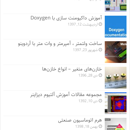
آموزش داکیومنت سازی با Doxygen
اردیبهشت 12, 1397
ساخت ولتمتر ، آمپرمتر و وات متر با آردوینو
شهریور 23, 1397
خازن‌های متغیر – انواع خازن‌ها
دی 28, 1396
مجموعه مقالات آموزش آلتیوم دیزاینر
دی 10, 1392
هرم اتوماسیون صنعتی
بهمن 18, 1398