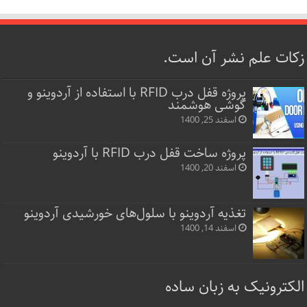
زکات علم نشر آن است.
پروژه قفل‌ درب RFID با استفاده از آردوینو و
گوشی هوشمند
اسفند 25, 1400
پروژه ساخت قفل‌ درب RFID با آردوینو
اسفند 20, 1400
تغذیه آردوینو با سلول‌های خورشیدی آردوینو
اسفند 14, 1400
الکترونیک به زبان ساده