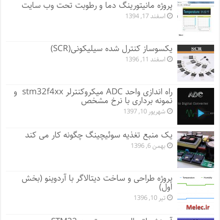
پروژه مانيتورينگ دما و رطوبت تحت وب سایت
اسفند 17, 1394
یکسوساز کنترل شده سیلیکونی(SCR)
اسفند 11, 1396
راه اندازی واحد ADC میکروکنترلر stm32f4xx و
نمونه برداری با نرخ مشخص
شهریور 10, 1397
یک منبع تغذیه سوئیچینگ چگونه کار می کند
بهمن 6, 1396
پروژه طراحی و ساخت دیتالاگر با آردوینو (بخش
اول)
تیر 10, 1396