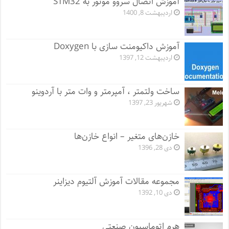
آموزش اتصال سروو موتور به STM32
اردیبهشت 8, 1400
آموزش داکیومنت سازی با Doxygen
اردیبهشت 12, 1397
ساخت ولتمتر ، آمپرمتر و وات متر با آردوینو
شهریور 23, 1397
خازن‌های متغیر – انواع خازن‌ها
دی 28, 1396
مجموعه مقالات آموزش آلتیوم دیزاینر
دی 10, 1392
هرم اتوماسیون صنعتی