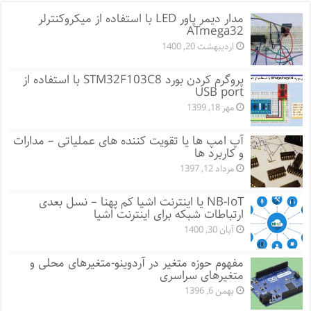
مدار دیمر پاور LED با استفاده از میکروکنترلر
ATmega32
اردیبهشت 20, 1400
پروگرم کردن بورد STM32F103C8 با استفاده از
USB port
مهر 18, 1399
آپ امپ ها یا تقویت کننده های عملیاتی – مدارات
و کاربرد ها
مرداد 12, 1397
NB-IoT یا اینترنت اشیا کم پهنا – نسل بعدی
ارتباطات شبکه برای اینترنت اشیا
آبان 30, 1400
مفهوم حوزه متغیر در آردوینو-متغیرهای محلی و
متغیرهای سراسری
بهمن 6, 1396