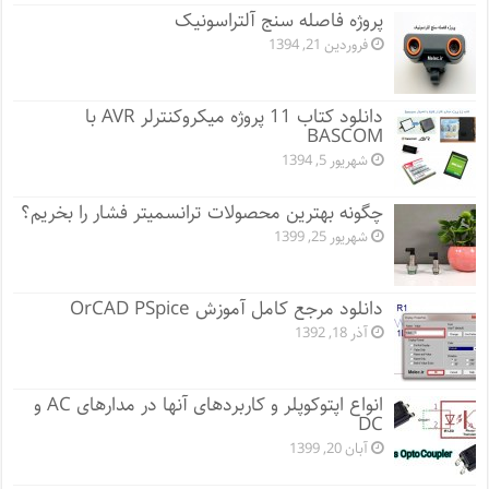
پروژه فاصله سنج آلتراسونیک
فروردین 21, 1394
دانلود کتاب 11 پروژه میکروکنترلر AVR با
BASCOM
شهریور 5, 1394
چگونه بهترین محصولات ترانسمیتر فشار را بخریم؟
شهریور 25, 1399
دانلود مرجع کامل آموزش OrCAD PSpice
آذر 18, 1392
انواع اپتوکوپلر و کاربردهای آنها در مدارهای AC و
DC
آبان 20, 1399