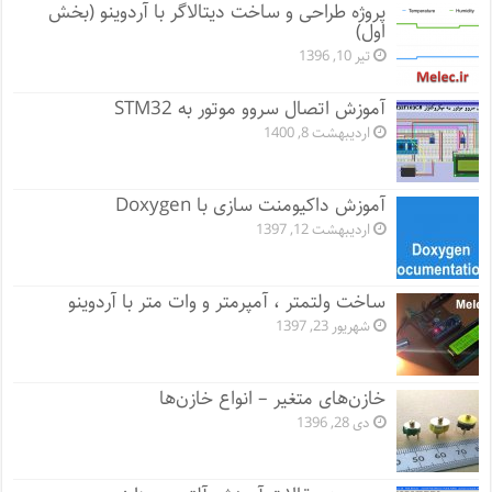
پروژه طراحی و ساخت دیتالاگر با آردوینو (بخش
اول)
تیر 10, 1396
آموزش اتصال سروو موتور به STM32
اردیبهشت 8, 1400
آموزش داکیومنت سازی با Doxygen
اردیبهشت 12, 1397
ساخت ولتمتر ، آمپرمتر و وات متر با آردوینو
شهریور 23, 1397
خازن‌های متغیر – انواع خازن‌ها
دی 28, 1396