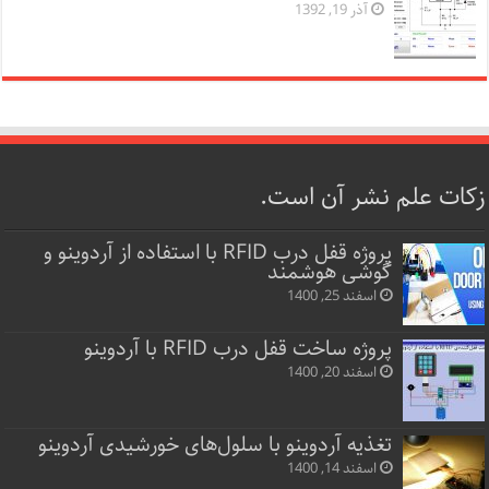
آذر 19, 1392
زکات علم نشر آن است.
پروژه قفل‌ درب RFID با استفاده از آردوینو و
گوشی هوشمند
اسفند 25, 1400
پروژه ساخت قفل‌ درب RFID با آردوینو
اسفند 20, 1400
تغذیه آردوینو با سلول‌های خورشیدی آردوینو
اسفند 14, 1400