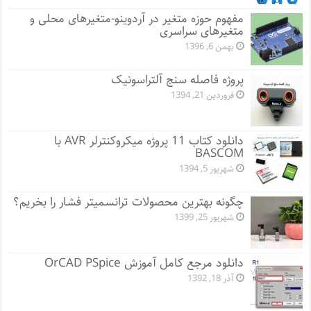
مفهوم حوزه متغیر در آردوینو-متغیرهای محلی و
متغیرهای سراسری
بهمن 6, 1396
پروژه فاصله سنج آلتراسونیک
فروردین 21, 1394
دانلود کتاب 11 پروژه میکروکنترلر AVR با
BASCOM
شهریور 5, 1394
چگونه بهترین محصولات ترانسمیتر فشار را بخریم؟
شهریور 25, 1399
دانلود مرجع کامل آموزش OrCAD PSpice
آذر 18, 1392