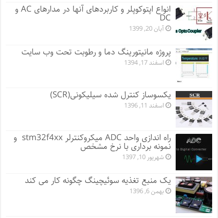
انواع اپتوکوپلر و کاربردهای آنها در مدارهای AC و
DC
آبان 20, 1399
پروژه مانيتورينگ دما و رطوبت تحت وب سایت
اسفند 17, 1394
یکسوساز کنترل شده سیلیکونی(SCR)
اسفند 11, 1396
راه اندازی واحد ADC میکروکنترلر stm32f4xx و
نمونه برداری با نرخ مشخص
شهریور 10, 1397
یک منبع تغذیه سوئیچینگ چگونه کار می کند
بهمن 6, 1396