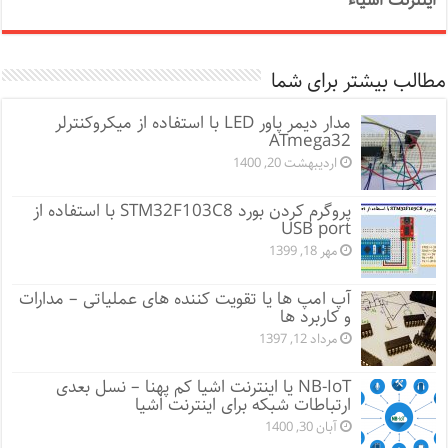
اینترنت اشیاء
مطالب بیشتر برای شما
مدار دیمر پاور LED با استفاده از میکروکنترلر
ATmega32
اردیبهشت 20, 1400
پروگرم کردن بورد STM32F103C8 با استفاده از
USB port
مهر 18, 1399
آپ امپ ها یا تقویت کننده های عملیاتی – مدارات
و کاربرد ها
مرداد 12, 1397
NB-IoT یا اینترنت اشیا کم پهنا – نسل بعدی
ارتباطات شبکه برای اینترنت اشیا
آبان 30, 1400