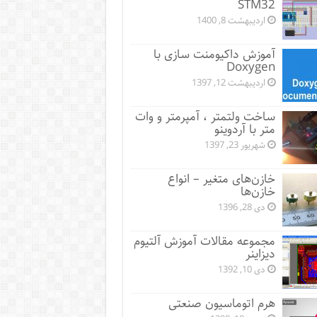
STM32
اردیبهشت 8, 1400
آموزش داکیومنت سازی با
Doxygen
اردیبهشت 12, 1397
ساخت ولتمتر ، آمپرمتر و وات
متر با آردوینو
شهریور 23, 1397
خازن‌های متغیر – انواع
خازن‌ها
دی 28, 1396
مجموعه مقالات آموزش آلتیوم
دیزاینر
دی 10, 1392
هرم اتوماسیون صنعتی