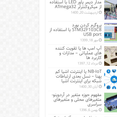
مدار دیمر پاور LED با استفاده
از میکروکنترلر ATmega32
اردیبهشت 20, 1400
پروگرم کردن بورد
STM32F103C8 با استفاده از
USB port
مهر 18, 1399
آپ امپ ها یا تقویت کننده
های عملیاتی – مدارات و
کاربرد ها
مرداد 12, 1397
NB-IoT یا اینترنت اشیا کم
پهنا – نسل بعدی ارتباطات
شبکه برای اینترنت اشیا
آبان 30, 1400
مفهوم حوزه متغیر در آردوینو-
متغیرهای محلی و متغیرهای
سراسری
بهمن 6, 1396