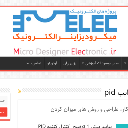
سایر موضوعات آموزشی
رزبری‌پای
آردوینو
تماس با ما
 pid
بیایید پیش از توضیح کنترل کننده PID