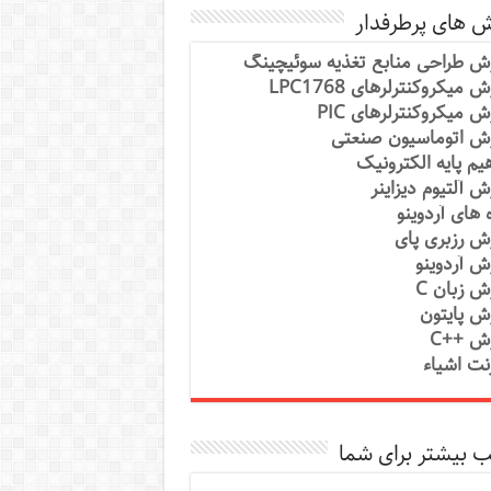
ش های پرطرفدار
ش طراحی منابع تغذیه سوئیچینگ
 میکروکنترلرهای LPC1768
ش میکروکنترلرهای PIC
ش اتوماسیون صنعتی
یم پایه الکترونیک
ش آلتیوم دیزاینر
ه های آردوینو
ش رزبری پای
ش آردوینو
ش زبان C
ش پایتون
ش ++C
رنت اشیاء
 بیشتر برای شما