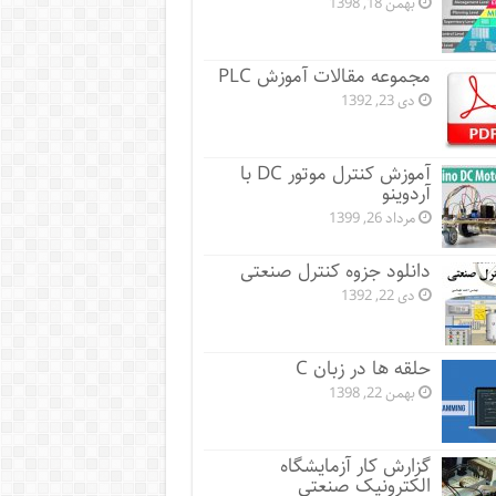
بهمن 18, 1398
مجموعه مقالات آموزش PLC
دی 23, 1392
آموزش کنترل موتور DC با
آردوینو
مرداد 26, 1399
دانلود جزوه کنترل صنعتی
دی 22, 1392
حلقه ها در زبان C
بهمن 22, 1398
گزارش کار آزمایشگاه
الکترونیک صنعتی