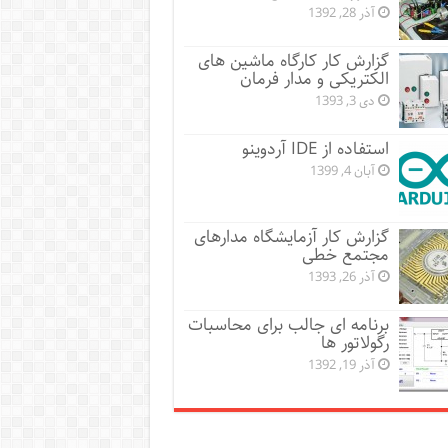
آذر 28, 1392
گزارش کار کارگاه ماشین های
الکتریکی و مدار فرمان
دی 3, 1393
استفاده از IDE آردوینو
آبان 4, 1399
گزارش کار آزمایشگاه مدارهای
مجتمع خطی
آذر 26, 1393
برنامه ای جالب برای محاسبات
رگولاتور ها
آذر 19, 1392