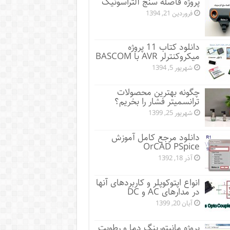
پروژه فاصله سنج آلتراسونیک
فروردین 21, 1394
دانلود کتاب 11 پروژه
میکروکنترلر AVR با BASCOM
شهریور 5, 1394
چگونه بهترین محصولات
ترانسمیتر فشار را بخریم؟
شهریور 25, 1399
دانلود مرجع کامل آموزش
OrCAD PSpice
آذر 18, 1392
انواع اپتوکوپلر و کاربردهای آنها
در مدارهای AC و DC
آبان 20, 1399
پروژه مانيتورينگ دما و رطوبت