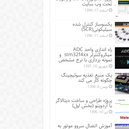
تحت وب سایت
اسفند 17, 1394
یکسوساز کنترل شده
سیلیکونی(SCR)
اسفند 11, 1396
راه اندازی واحد ADC
میکروکنترلر stm32f4xx و
نمونه برداری با نرخ مشخص
شهریور 10, 1397
یک منبع تغذیه سوئیچینگ
چگونه کار می کند
بهمن 6, 1396
پروژه طراحی و ساخت دیتالاگر
با آردوینو (بخش اول)
تیر 10, 1396
آموزش اتصال سروو موتور به