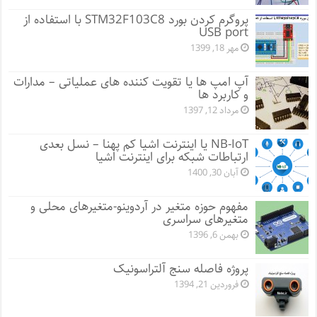
پروگرم کردن بورد STM32F103C8 با استفاده از
USB port
مهر 18, 1399
آپ امپ ها یا تقویت کننده های عملیاتی – مدارات
و کاربرد ها
مرداد 12, 1397
NB-IoT یا اینترنت اشیا کم پهنا – نسل بعدی
ارتباطات شبکه برای اینترنت اشیا
آبان 30, 1400
مفهوم حوزه متغیر در آردوینو-متغیرهای محلی و
متغیرهای سراسری
بهمن 6, 1396
پروژه فاصله سنج آلتراسونیک
فروردین 21, 1394