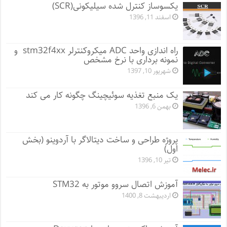
یکسوساز کنترل شده سیلیکونی(SCR)
اسفند 11, 1396
راه اندازی واحد ADC میکروکنترلر stm32f4xx و
نمونه برداری با نرخ مشخص
شهریور 10, 1397
یک منبع تغذیه سوئیچینگ چگونه کار می کند
بهمن 6, 1396
پروژه طراحی و ساخت دیتالاگر با آردوینو (بخش
اول)
تیر 10, 1396
آموزش اتصال سروو موتور به STM32
اردیبهشت 8, 1400