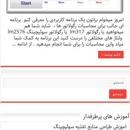
امروز میخوام براتون یک برنامه کاربردی را معرفی کنم برنامه
ای جالب برای محاسبات رگولاتور ها ، شاید شما هم
میخواهید با رگولاتور lm317 یا رگولاتور سوئیچینگ lm2576
ولتاژ های مختلفی را درست کنید این برنامه به کمک شما
میاد واین محاسبات را برای شما انجام میدهید . از ادامه …
ادامه نوشته »
آموزش های پرطرفدار
آموزش طراحی منابع تغذیه سوئیچینگ