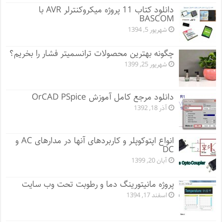
دانلود کتاب 11 پروژه میکروکنترلر AVR با
BASCOM
شهریور 5, 1394
چگونه بهترین محصولات ترانسمیتر فشار را بخریم؟
شهریور 25, 1399
دانلود مرجع کامل آموزش OrCAD PSpice
آذر 18, 1392
انواع اپتوکوپلر و کاربردهای آنها در مدارهای AC و
DC
آبان 20, 1399
پروژه مانيتورينگ دما و رطوبت تحت وب سایت
اسفند 17, 1394