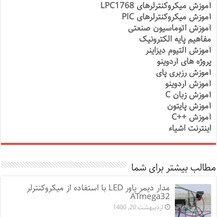
آموزش میکروکنترلرهای LPC1768
آموزش میکروکنترلرهای PIC
آموزش اتوماسیون صنعتی
مفاهیم پایه الکترونیک
آموزش آلتیوم دیزاینر
پروژه های آردوینو
آموزش رزبری پای
آموزش آردوینو
آموزش زبان C
آموزش پایتون
آموزش ++C
اینترنت اشیاء
مطالب بیشتر برای شما
مدار دیمر پاور LED با استفاده از میکروکنترلر
ATmega32
اردیبهشت 20, 1400