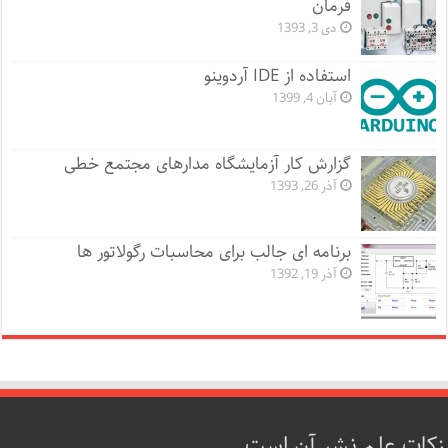
فرمان
دی 3, 1393
استفاده از IDE آردوینو
آبان 4, 1399
گزارش کار آزمایشگاه مدارهای مجتمع خطی
آذر 26, 1393
برنامه ای جالب برای محاسبات رگولاتور ها
آذر 19, 1392
زکات علم نشر آن است.