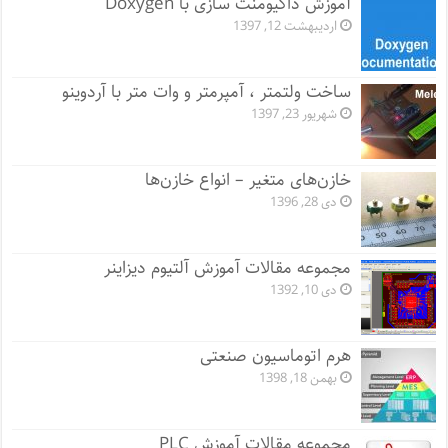
آموزش داکیومنت سازی با Doxygen
اردیبهشت 12, 1397
ساخت ولتمتر ، آمپرمتر و وات متر با آردوینو
شهریور 23, 1397
خازن‌های متغیر – انواع خازن‌ها
دی 28, 1396
مجموعه مقالات آموزش آلتیوم دیزاینر
دی 10, 1392
هرم اتوماسیون صنعتی
بهمن 18, 1398
مجموعه مقالات آموزش PLC