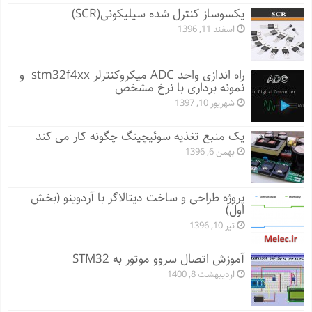
یکسوساز کنترل شده سیلیکونی(SCR)
اسفند 11, 1396
راه اندازی واحد ADC میکروکنترلر stm32f4xx و
نمونه برداری با نرخ مشخص
شهریور 10, 1397
یک منبع تغذیه سوئیچینگ چگونه کار می کند
بهمن 6, 1396
پروژه طراحی و ساخت دیتالاگر با آردوینو (بخش
اول)
تیر 10, 1396
آموزش اتصال سروو موتور به STM32
اردیبهشت 8, 1400