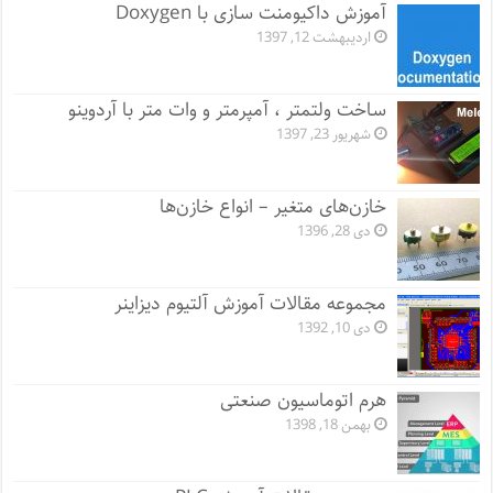
آموزش داکیومنت سازی با Doxygen
اردیبهشت 12, 1397
ساخت ولتمتر ، آمپرمتر و وات متر با آردوینو
شهریور 23, 1397
خازن‌های متغیر – انواع خازن‌ها
دی 28, 1396
مجموعه مقالات آموزش آلتیوم دیزاینر
دی 10, 1392
هرم اتوماسیون صنعتی
بهمن 18, 1398