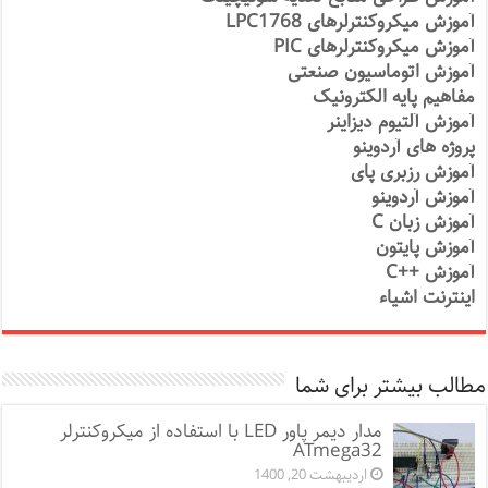
آموزش میکروکنترلرهای LPC1768
آموزش میکروکنترلرهای PIC
آموزش اتوماسیون صنعتی
مفاهیم پایه الکترونیک
آموزش آلتیوم دیزاینر
پروژه های آردوینو
آموزش رزبری پای
آموزش آردوینو
آموزش زبان C
آموزش پایتون
آموزش ++C
اینترنت اشیاء
مطالب بیشتر برای شما
مدار دیمر پاور LED با استفاده از میکروکنترلر
ATmega32
اردیبهشت 20, 1400