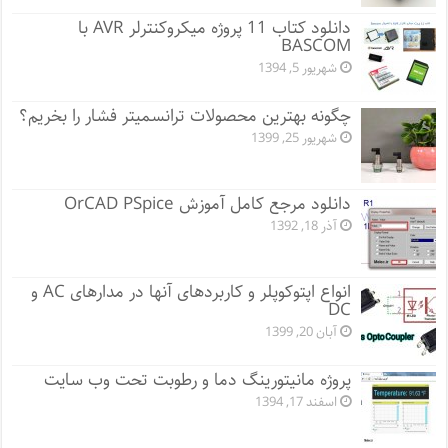
دانلود کتاب 11 پروژه میکروکنترلر AVR با
BASCOM
شهریور 5, 1394
چگونه بهترین محصولات ترانسمیتر فشار را بخریم؟
شهریور 25, 1399
دانلود مرجع کامل آموزش OrCAD PSpice
آذر 18, 1392
انواع اپتوکوپلر و کاربردهای آنها در مدارهای AC و
DC
آبان 20, 1399
پروژه مانيتورينگ دما و رطوبت تحت وب سایت
اسفند 17, 1394