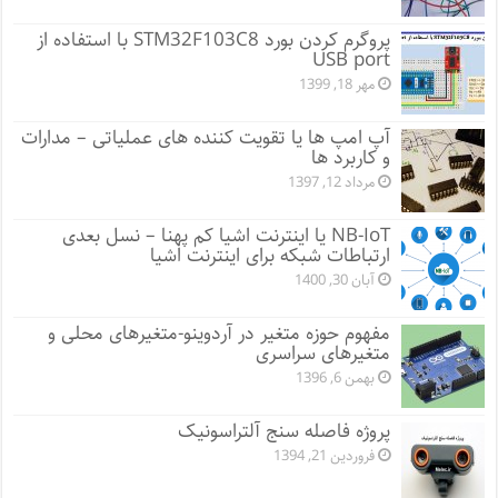
پروگرم کردن بورد STM32F103C8 با استفاده از
USB port
مهر 18, 1399
آپ امپ ها یا تقویت کننده های عملیاتی – مدارات
و کاربرد ها
مرداد 12, 1397
NB-IoT یا اینترنت اشیا کم پهنا – نسل بعدی
ارتباطات شبکه برای اینترنت اشیا
آبان 30, 1400
مفهوم حوزه متغیر در آردوینو-متغیرهای محلی و
متغیرهای سراسری
بهمن 6, 1396
پروژه فاصله سنج آلتراسونیک
فروردین 21, 1394