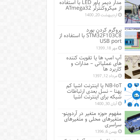
مدار دیمر پاور LED با استفاده
از میکروکنترلر ATmega32
اردیبهشت 20, 1400
پروگرم کردن بورد
STM32F103C8 با استفاده از
USB port
مهر 18, 1399
آپ امپ ها یا تقویت کننده
های عملیاتی – مدارات و
کاربرد ها
مرداد 12, 1397
NB-IoT یا اینترنت اشیا کم
پهنا – نسل بعدی ارتباطات
شبکه برای اینترنت اشیا
آبان 30, 1400
مفهوم حوزه متغیر در آردوینو-
متغیرهای محلی و متغیرهای
سراسری
بهمن 6, 1396