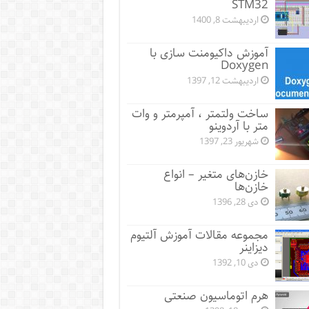
STM32
اردیبهشت 8, 1400
آموزش داکیومنت سازی با
Doxygen
اردیبهشت 12, 1397
ساخت ولتمتر ، آمپرمتر و وات
متر با آردوینو
شهریور 23, 1397
خازن‌های متغیر – انواع
خازن‌ها
دی 28, 1396
مجموعه مقالات آموزش آلتیوم
دیزاینر
دی 10, 1392
هرم اتوماسیون صنعتی