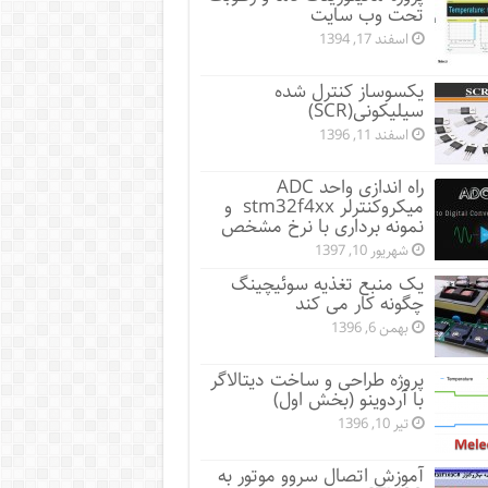
تحت وب سایت
اسفند 17, 1394
یکسوساز کنترل شده
سیلیکونی(SCR)
اسفند 11, 1396
راه اندازی واحد ADC
میکروکنترلر stm32f4xx و
نمونه برداری با نرخ مشخص
شهریور 10, 1397
یک منبع تغذیه سوئیچینگ
چگونه کار می کند
بهمن 6, 1396
پروژه طراحی و ساخت دیتالاگر
با آردوینو (بخش اول)
تیر 10, 1396
آموزش اتصال سروو موتور به