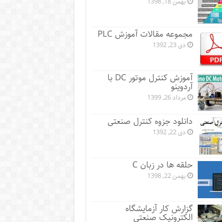
بهمن 18, 1398
مجموعه مقالات آموزش PLC
دی 23, 1392
آموزش کنترل موتور DC با
آردوینو
مرداد 26, 1399
دانلود جزوه کنترل صنعتی
دی 22, 1392
حلقه ها در زبان C
بهمن 22, 1398
گزارش کار آزمایشگاه
الکترونیک صنعتی