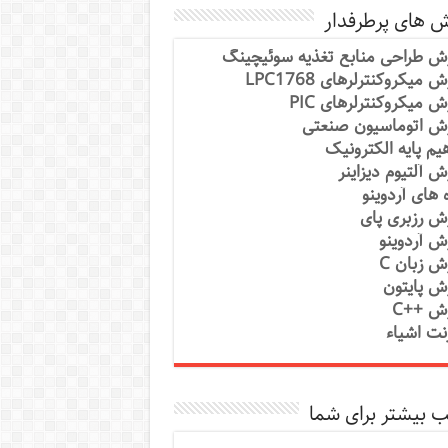
ش های پرطرفدار
ش طراحی منابع تغذیه سوئیچینگ
 میکروکنترلرهای LPC1768
ش میکروکنترلرهای PIC
ش اتوماسیون صنعتی
یم پایه الکترونیک
ش آلتیوم دیزاینر
ه های آردوینو
ش رزبری پای
ش آردوینو
ش زبان C
ش پایتون
ش ++C
رنت اشیاء
 بیشتر برای شما