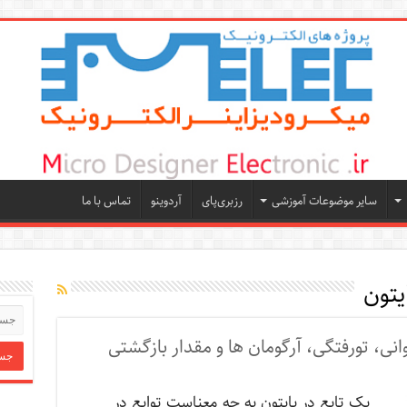
سایر موضوعات آموزشی
رزبری‌پای
آردوینو
تماس با ما
یتون
خوانی، تورفتگی، آرگومان ها و مقدار بازگشتی
یک تابع در پایتون به چه معناست توابع در