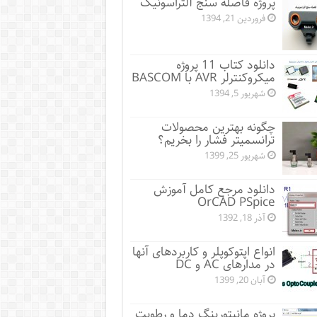
پروژه فاصله سنج آلتراسونیک
فروردین 21, 1394
دانلود کتاب 11 پروژه
میکروکنترلر AVR با BASCOM
شهریور 5, 1394
چگونه بهترین محصولات
ترانسمیتر فشار را بخریم؟
شهریور 25, 1399
دانلود مرجع کامل آموزش
OrCAD PSpice
آذر 18, 1392
انواع اپتوکوپلر و کاربردهای آنها
در مدارهای AC و DC
آبان 20, 1399
پروژه مانيتورينگ دما و رطوبت