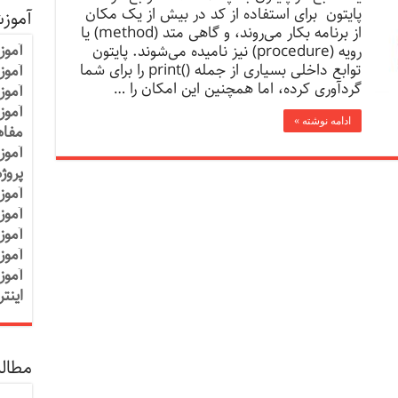
پایتون برای استفاده از کد در بیش از یک مکان
آموز
از برنامه بکار می‌روند، و گاهی متد (method) یا
آموز
رویه (procedure) نیز نامیده می‌شوند. پایتون
توابع داخلی بسیاری از جمله ()print را برای شما
آموزش
گردآوری کرده، اما همچنین این امکان را …
آموز
آموز
ادامه نوشته »
مفاه
آموز
پروژ
آموز
آموز
آموز
آموز
آموز
اینت
مطالب