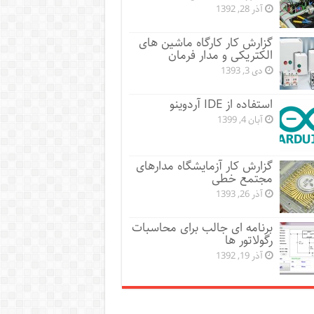
آذر 28, 1392
گزارش کار کارگاه ماشین های
الکتریکی و مدار فرمان
دی 3, 1393
استفاده از IDE آردوینو
آبان 4, 1399
گزارش کار آزمایشگاه مدارهای
مجتمع خطی
آذر 26, 1393
برنامه ای جالب برای محاسبات
رگولاتور ها
آذر 19, 1392