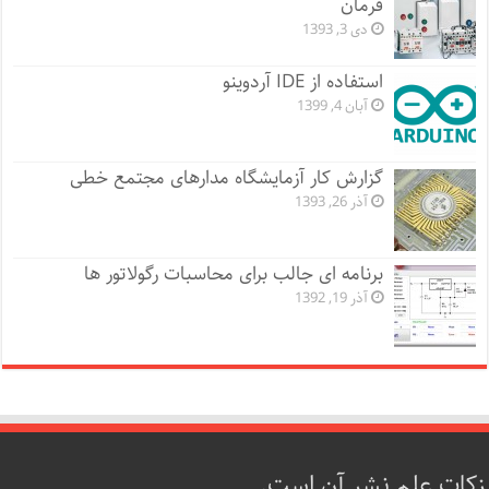
فرمان
دی 3, 1393
استفاده از IDE آردوینو
آبان 4, 1399
گزارش کار آزمایشگاه مدارهای مجتمع خطی
آذر 26, 1393
برنامه ای جالب برای محاسبات رگولاتور ها
آذر 19, 1392
زکات علم نشر آن است.