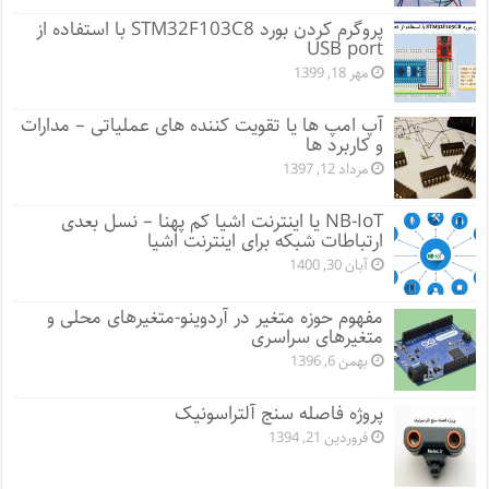
پروگرم کردن بورد STM32F103C8 با استفاده از
USB port
مهر 18, 1399
آپ امپ ها یا تقویت کننده های عملیاتی – مدارات
و کاربرد ها
مرداد 12, 1397
NB-IoT یا اینترنت اشیا کم پهنا – نسل بعدی
ارتباطات شبکه برای اینترنت اشیا
آبان 30, 1400
مفهوم حوزه متغیر در آردوینو-متغیرهای محلی و
متغیرهای سراسری
بهمن 6, 1396
پروژه فاصله سنج آلتراسونیک
فروردین 21, 1394