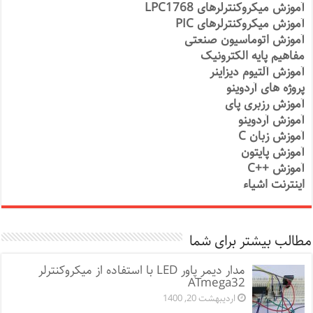
آموزش میکروکنترلرهای LPC1768
آموزش میکروکنترلرهای PIC
آموزش اتوماسیون صنعتی
مفاهیم پایه الکترونیک
آموزش آلتیوم دیزاینر
پروژه های آردوینو
آموزش رزبری پای
آموزش آردوینو
آموزش زبان C
آموزش پایتون
آموزش ++C
اینترنت اشیاء
مطالب بیشتر برای شما
مدار دیمر پاور LED با استفاده از میکروکنترلر
ATmega32
اردیبهشت 20, 1400