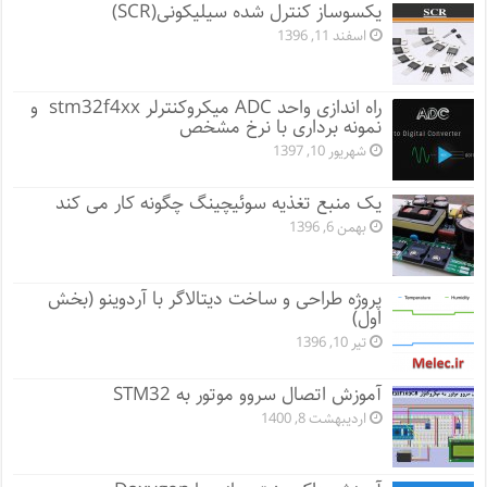
یکسوساز کنترل شده سیلیکونی(SCR)
اسفند 11, 1396
راه اندازی واحد ADC میکروکنترلر stm32f4xx و
نمونه برداری با نرخ مشخص
شهریور 10, 1397
یک منبع تغذیه سوئیچینگ چگونه کار می کند
بهمن 6, 1396
پروژه طراحی و ساخت دیتالاگر با آردوینو (بخش
اول)
تیر 10, 1396
آموزش اتصال سروو موتور به STM32
اردیبهشت 8, 1400