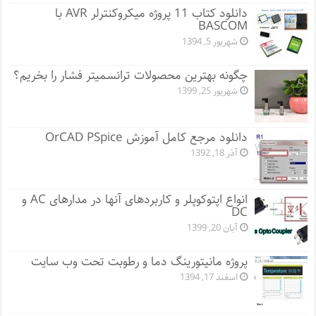
دانلود کتاب 11 پروژه میکروکنترلر AVR با
BASCOM
شهریور 5, 1394
چگونه بهترین محصولات ترانسمیتر فشار را بخریم؟
شهریور 25, 1399
دانلود مرجع کامل آموزش OrCAD PSpice
آذر 18, 1392
انواع اپتوکوپلر و کاربردهای آنها در مدارهای AC و
DC
آبان 20, 1399
پروژه مانيتورينگ دما و رطوبت تحت وب سایت
اسفند 17, 1394