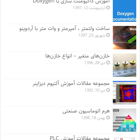
آموزش داکیومنت سازی با Doxygen
اردیبهشت 12, 1397
ساخت ولتمتر ، آمپرمتر و وات متر با آردوینو
شهریور 23, 1397
خازن‌های متغیر – انواع خازن‌ها
دی 28, 1396
مجموعه مقالات آموزش آلتیوم دیزاینر
دی 10, 1392
هرم اتوماسیون صنعتی
بهمن 18, 1398
مجموعه مقالات آموزش PLC