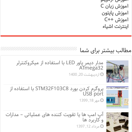
آموزش زبان C
آموزش پایتون
آموزش ++C
اینترنت اشیاء
مطالب بیشتر برای شما
مدار دیمر پاور LED با استفاده از میکروکنترلر
ATmega32
اردیبهشت 20, 1400
پروگرم کردن بورد STM32F103C8 با استفاده از
USB port
مهر 18, 1399
آپ امپ ها یا تقویت کننده های عملیاتی – مدارات
و کاربرد ها
مرداد 12, 1397