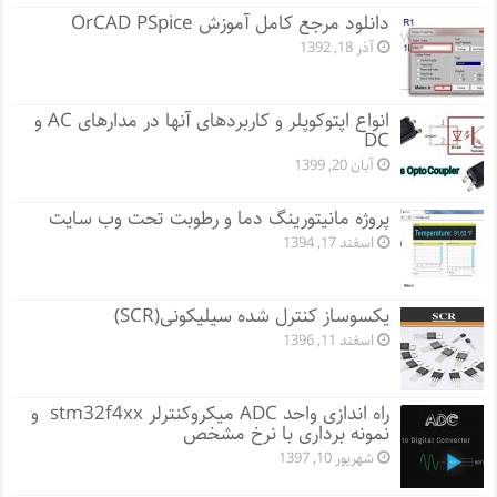
دانلود مرجع کامل آموزش OrCAD PSpice
آذر 18, 1392
انواع اپتوکوپلر و کاربردهای آنها در مدارهای AC و
DC
آبان 20, 1399
پروژه مانيتورينگ دما و رطوبت تحت وب سایت
اسفند 17, 1394
یکسوساز کنترل شده سیلیکونی(SCR)
اسفند 11, 1396
راه اندازی واحد ADC میکروکنترلر stm32f4xx و
نمونه برداری با نرخ مشخص
شهریور 10, 1397