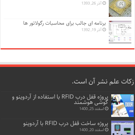
آذر 26, 1393
برنامه ای جالب برای محاسبات رگولاتور ها
آذر 19, 1392
زکات علم نشر آن است.
پروژه قفل‌ درب RFID با استفاده از آردوینو و
گوشی هوشمند
اسفند 25, 1400
پروژه ساخت قفل‌ درب RFID با آردوینو
اسفند 20, 1400