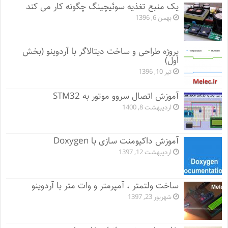
یک منبع تغذیه سوئیچینگ چگونه کار می کند
بهمن 6, 1396
پروژه طراحی و ساخت دیتالاگر با آردوینو (بخش
اول)
تیر 10, 1396
آموزش اتصال سروو موتور به STM32
اردیبهشت 8, 1400
آموزش داکیومنت سازی با Doxygen
اردیبهشت 12, 1397
ساخت ولتمتر ، آمپرمتر و وات متر با آردوینو
شهریور 23, 1397