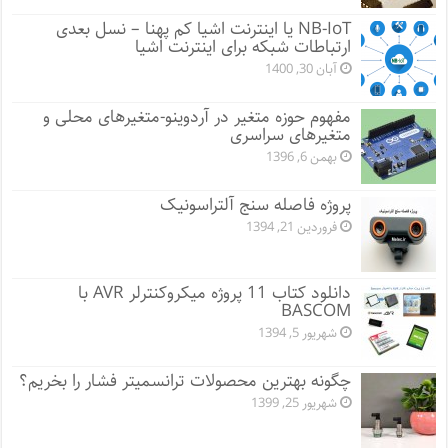
NB-IoT یا اینترنت اشیا کم پهنا – نسل بعدی
ارتباطات شبکه برای اینترنت اشیا
آبان 30, 1400
مفهوم حوزه متغیر در آردوینو-متغیرهای محلی و
متغیرهای سراسری
بهمن 6, 1396
پروژه فاصله سنج آلتراسونیک
فروردین 21, 1394
دانلود کتاب 11 پروژه میکروکنترلر AVR با
BASCOM
شهریور 5, 1394
چگونه بهترین محصولات ترانسمیتر فشار را بخریم؟
شهریور 25, 1399