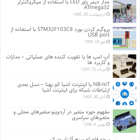
مدار دیمر پاور LED با استفاده از میکروکنترلر
ATmega32
اردیبهشت 20, 1400
پروگرم کردن بورد STM32F103C8 با استفاده از
USB port
مهر 18, 1399
آپ امپ ها یا تقویت کننده های عملیاتی – مدارات
و کاربرد ها
مرداد 12, 1397
NB-IoT یا اینترنت اشیا کم پهنا – نسل بعدی
ارتباطات شبکه برای اینترنت اشیا
آبان 30, 1400
مفهوم حوزه متغیر در آردوینو-متغیرهای محلی و
متغیرهای سراسری
بهمن 6, 1396
پروژه فاصله سنج آلتراسونیک