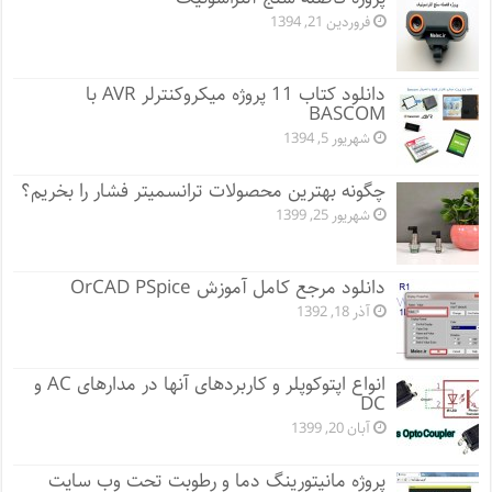
فروردین 21, 1394
دانلود کتاب 11 پروژه میکروکنترلر AVR با
BASCOM
شهریور 5, 1394
چگونه بهترین محصولات ترانسمیتر فشار را بخریم؟
شهریور 25, 1399
دانلود مرجع کامل آموزش OrCAD PSpice
آذر 18, 1392
انواع اپتوکوپلر و کاربردهای آنها در مدارهای AC و
DC
آبان 20, 1399
پروژه مانيتورينگ دما و رطوبت تحت وب سایت