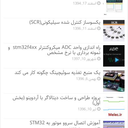
اسفند 17, 1394
یکسوساز کنترل شده سیلیکونی(SCR)
اسفند 11, 1396
راه اندازی واحد ADC میکروکنترلر stm32f4xx و
نمونه برداری با نرخ مشخص
شهریور 10, 1397
یک منبع تغذیه سوئیچینگ چگونه کار می کند
بهمن 6, 1396
پروژه طراحی و ساخت دیتالاگر با آردوینو (بخش
اول)
تیر 10, 1396
آموزش اتصال سروو موتور به STM32