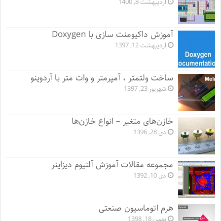
اردیبهشت 8, 1400
آموزش داکیومنت سازی با Doxygen
اردیبهشت 12, 1397
ساخت ولتمتر ، آمپرمتر و وات متر با آردوینو
شهریور 23, 1397
خازن‌های متغیر – انواع خازن‌ها
دی 28, 1396
مجموعه مقالات آموزش آلتیوم دیزاینر
دی 10, 1392
هرم اتوماسیون صنعتی
بهمن 18, 1398