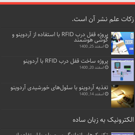
زکات علم نشر آن است.
پروژه قفل‌ درب RFID با استفاده از آردوینو و
گوشی هوشمند
اسفند 25, 1400
پروژه ساخت قفل‌ درب RFID با آردوینو
اسفند 20, 1400
تغذیه آردوینو با سلول‌های خورشیدی آردوینو
اسفند 14, 1400
الکترونیک به زبان ساده