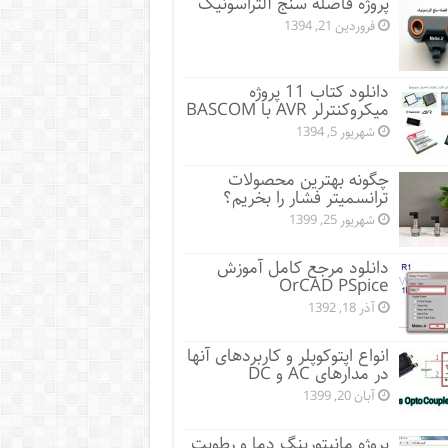
پروژه فاصله سنج آلتراسونیک
فروردین 21, 1394
دانلود کتاب 11 پروژه
میکروکنترلر AVR با BASCOM
شهریور 5, 1394
چگونه بهترین محصولات
ترانسمیتر فشار را بخریم؟
شهریور 25, 1399
دانلود مرجع کامل آموزش
OrCAD PSpice
آذر 18, 1392
انواع اپتوکوپلر و کاربردهای آنها
در مدارهای AC و DC
آبان 20, 1399
پروژه مانيتورينگ دما و رطوبت