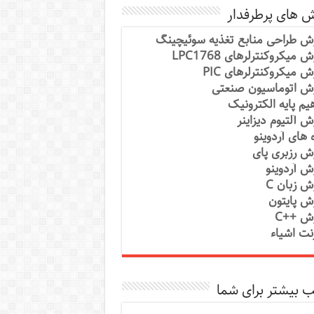
ش های پرطرفدار
ش طراحی منابع تغذیه سوئیچینگ
 میکروکنترلرهای LPC1768
ش میکروکنترلرهای PIC
ش اتوماسیون صنعتی
یم پایه الکترونیک
ش آلتیوم دیزاینر
ه های آردوینو
ش رزبری پای
ش آردوینو
ش زبان C
ش پایتون
ش ++C
رنت اشیاء
 بیشتر برای شما