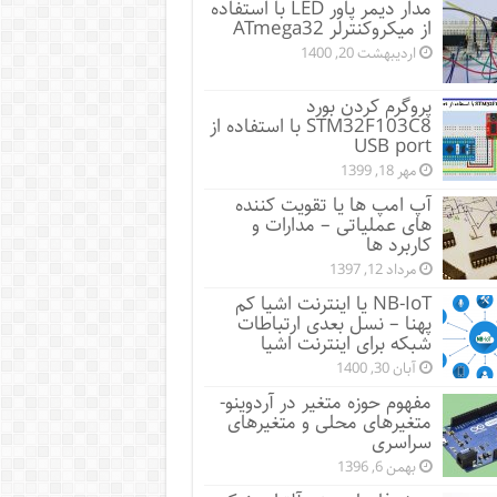
مدار دیمر پاور LED با استفاده
از میکروکنترلر ATmega32
اردیبهشت 20, 1400
پروگرم کردن بورد
STM32F103C8 با استفاده از
USB port
مهر 18, 1399
آپ امپ ها یا تقویت کننده
های عملیاتی – مدارات و
کاربرد ها
مرداد 12, 1397
NB-IoT یا اینترنت اشیا کم
پهنا – نسل بعدی ارتباطات
شبکه برای اینترنت اشیا
آبان 30, 1400
مفهوم حوزه متغیر در آردوینو-
متغیرهای محلی و متغیرهای
سراسری
بهمن 6, 1396