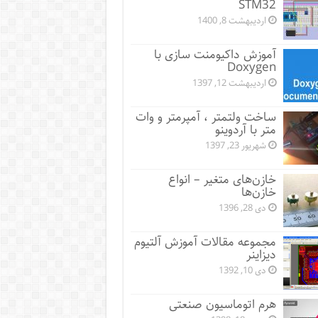
STM32
اردیبهشت 8, 1400
آموزش داکیومنت سازی با
Doxygen
اردیبهشت 12, 1397
ساخت ولتمتر ، آمپرمتر و وات
متر با آردوینو
شهریور 23, 1397
خازن‌های متغیر – انواع
خازن‌ها
دی 28, 1396
مجموعه مقالات آموزش آلتیوم
دیزاینر
دی 10, 1392
هرم اتوماسیون صنعتی