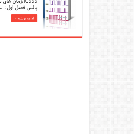
IC555،زمان ه
پالس فصل اول: …
ادامه نوشته »