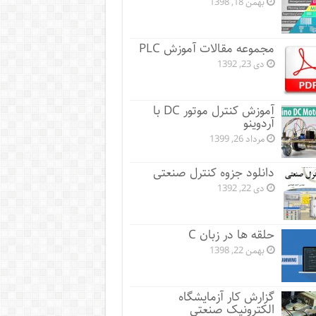
بهمن 18, 1398
مجموعه مقالات آموزش PLC
دی 23, 1392
آموزش کنترل موتور DC با
آردوینو
مرداد 26, 1399
دانلود جزوه کنترل صنعتی
دی 22, 1392
حلقه ها در زبان C
بهمن 22, 1398
گزارش کار آزمایشگاه
الکترونیک صنعتی