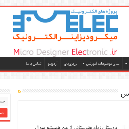
سایر موضوعات آموزشی
رزبری‌پای
آردوینو
تماس با ما
لس
دوستان زیاد هنرستانی از من همیشه سوال