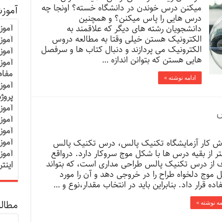
میکنن درس خوندن در دانشگاه خسته؟ اونجا چه
آموز
درس هایی را پاس میکنن؟ و همچنین
آموز
دانشجویان رشته های دیگر که علاقمند به
الکترونیک هستن خیلی وقتا به مطالعه دروس
آموزش
الکترونیک می پردازند و دنبال کتاب ها و سرفصل
آموز
هایی هستن که بتوانن اندازه …
آموز
مفاه
ادامه نوشته »
آموز
پروژ
آموز
س
آموز
آموز
آموز
رش کار آزمایشگاه تکنیک پالس، درس تکنیک پالس
ر از بقیه درس ها با شکل موج سروکار دارد. درواقع
آموز
 از درس تکنیک پالس طراحی مداری است، که بتواند
اینت
موج دلخواه طراح را در خروجی دهد و آن را مورد
اده قرار داد. بنابراین باید در انتخاب مقدار،نوع و …
مطالب
مه نوشته »