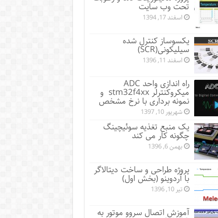
تحت وب سایت
اسفند 17, 1394
یکسوساز کنترل شده
سیلیکونی(SCR)
اسفند 11, 1396
راه اندازی واحد ADC
میکروکنترلر stm32f4xx و
نمونه برداری با نرخ مشخص
شهریور 10, 1397
یک منبع تغذیه سوئیچینگ
چگونه کار می کند
بهمن 6, 1396
پروژه طراحی و ساخت دیتالاگر
با آردوینو (بخش اول)
تیر 10, 1396
آموزش اتصال سروو موتور به