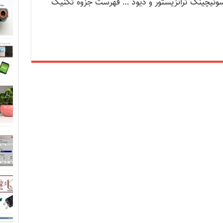
ای سوئیچینگ ترانزیستور و دیود … فهرست جزوه تکنیک