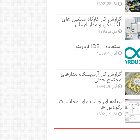
آذر 28, 1392
گزارش کار کارگاه ماشین های
الکتریکی و مدار فرمان
دی 3, 1393
استفاده از IDE آردوینو
آبان 4, 1399
گزارش کار آزمایشگاه مدارهای
مجتمع خطی
آذر 26, 1393
برنامه ای جالب برای محاسبات
رگولاتور ها
آذر 19, 1392