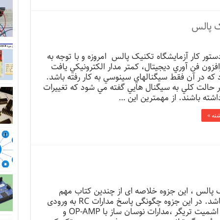
ک پالس
ستور کار آزمایشگاه تکنیک پالس امروزه و با توجه به
افزون فن آوري ديجيتال، كمتر مدار الكترونيكي يافت
كه در آن فقط سيگنالهاي سينوسي به كار رفته باشد.
 حالت كلي به سيگنال هايي گفته مي شود كه تغييرات
ته باشند. از مهمترين اين …
شته »
 پالس ، این جزوه خلاصه ای از چندین کتاب مهم
تکنیک پالس می باشد. در این جزوه چگونگی پاسخ مدارات RC به ورودی
پالس و پله،مدارات اشمیت تریگر ،مدارات نوسان ساز با OP-AMP و