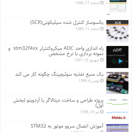
اسفند 17, 1394
یکسوساز کنترل شده سیلیکونی(SCR)
اسفند 11, 1396
راه اندازی واحد ADC میکروکنترلر stm32f4xx و
نمونه برداری با نرخ مشخص
شهریور 10, 1397
یک منبع تغذیه سوئیچینگ چگونه کار می کند
بهمن 6, 1396
پروژه طراحی و ساخت دیتالاگر با آردوینو (بخش
اول)
تیر 10, 1396
آموزش اتصال سروو موتور به STM32