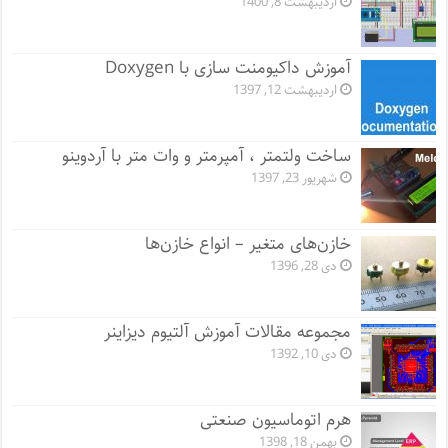
اردیبهشت 8, 1400
آموزش داکیومنت سازی با Doxygen
اردیبهشت 12, 1397
ساخت ولتمتر ، آمپرمتر و وات متر با آردوینو
شهریور 23, 1397
خازن‌های متغیر – انواع خازن‌ها
دی 28, 1396
مجموعه مقالات آموزش آلتیوم دیزاینر
دی 10, 1392
هرم اتوماسیون صنعتی
بهمن 18, 1398