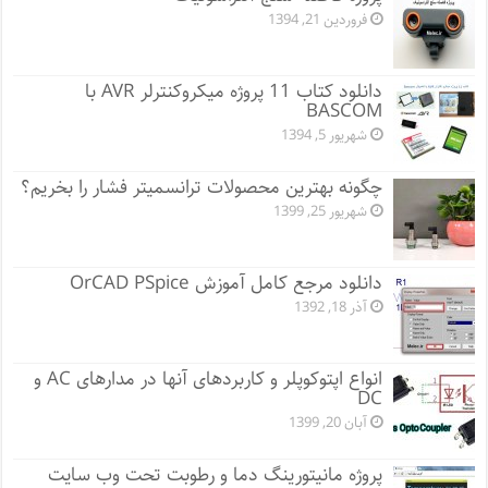
فروردین 21, 1394
دانلود کتاب 11 پروژه میکروکنترلر AVR با
BASCOM
شهریور 5, 1394
چگونه بهترین محصولات ترانسمیتر فشار را بخریم؟
شهریور 25, 1399
دانلود مرجع کامل آموزش OrCAD PSpice
آذر 18, 1392
انواع اپتوکوپلر و کاربردهای آنها در مدارهای AC و
DC
آبان 20, 1399
پروژه مانيتورينگ دما و رطوبت تحت وب سایت