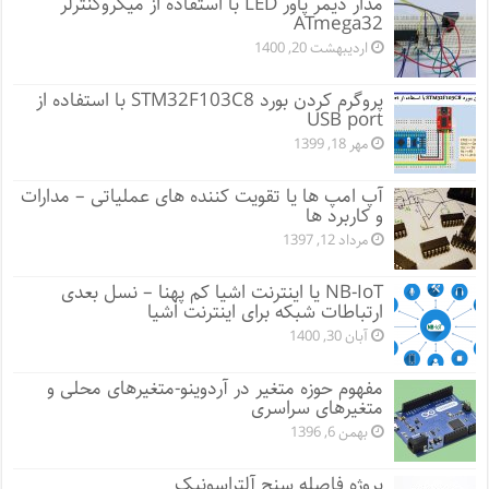
مدار دیمر پاور LED با استفاده از میکروکنترلر
ATmega32
اردیبهشت 20, 1400
پروگرم کردن بورد STM32F103C8 با استفاده از
USB port
مهر 18, 1399
آپ امپ ها یا تقویت کننده های عملیاتی – مدارات
و کاربرد ها
مرداد 12, 1397
NB-IoT یا اینترنت اشیا کم پهنا – نسل بعدی
ارتباطات شبکه برای اینترنت اشیا
آبان 30, 1400
مفهوم حوزه متغیر در آردوینو-متغیرهای محلی و
متغیرهای سراسری
بهمن 6, 1396
پروژه فاصله سنج آلتراسونیک