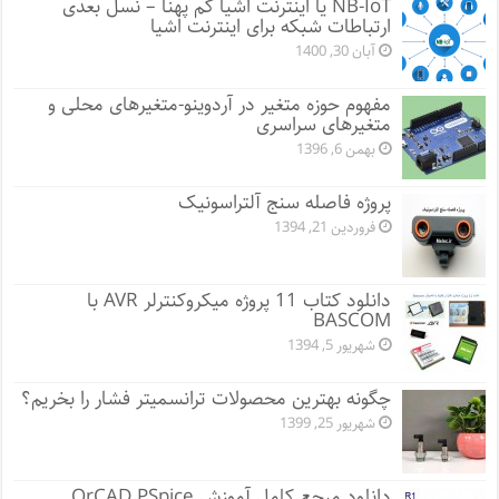
NB-IoT یا اینترنت اشیا کم پهنا – نسل بعدی
ارتباطات شبکه برای اینترنت اشیا
آبان 30, 1400
مفهوم حوزه متغیر در آردوینو-متغیرهای محلی و
متغیرهای سراسری
بهمن 6, 1396
پروژه فاصله سنج آلتراسونیک
فروردین 21, 1394
دانلود کتاب 11 پروژه میکروکنترلر AVR با
BASCOM
شهریور 5, 1394
چگونه بهترین محصولات ترانسمیتر فشار را بخریم؟
شهریور 25, 1399
دانلود مرجع کامل آموزش OrCAD PSpice