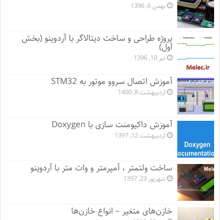
بهمن 6, 1396
پروژه طراحی و ساخت دیتالاگر با آردوینو (بخش
اول)
تیر 10, 1396
آموزش اتصال سروو موتور به STM32
اردیبهشت 8, 1400
آموزش داکیومنت سازی با Doxygen
اردیبهشت 12, 1397
ساخت ولتمتر ، آمپرمتر و وات متر با آردوینو
شهریور 23, 1397
خازن‌های متغیر – انواع خازن‌ها