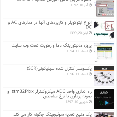
آذر 18, 1392
انواع اپتوکوپلر و کاربردهای آنها در مدارهای AC و
DC
آبان 20, 1399
پروژه مانيتورينگ دما و رطوبت تحت وب سایت
اسفند 17, 1394
یکسوساز کنترل شده سیلیکونی(SCR)
اسفند 11, 1396
راه اندازی واحد ADC میکروکنترلر stm32f4xx و
نمونه برداری با نرخ مشخص
شهریور 10, 1397
یک منبع تغذیه سوئیچینگ چگونه کار می کند