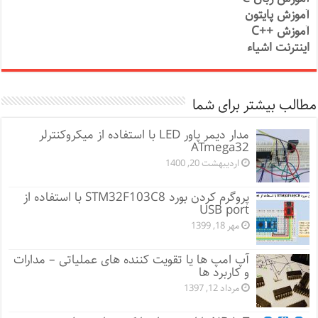
آموزش پایتون
آموزش ++C
اینترنت اشیاء
مطالب بیشتر برای شما
مدار دیمر پاور LED با استفاده از میکروکنترلر
ATmega32
اردیبهشت 20, 1400
پروگرم کردن بورد STM32F103C8 با استفاده از
USB port
مهر 18, 1399
آپ امپ ها یا تقویت کننده های عملیاتی – مدارات
و کاربرد ها
مرداد 12, 1397