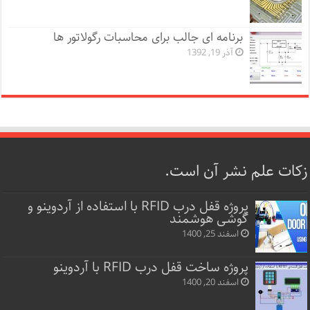
برنامه ای جالب برای محاسبات رگولاتور ها
آذر 19, 1392
زکات علم نشر آن است.
پروژه قفل‌ درب RFID با استفاده از آردوینو و
گوشی هوشمند
اسفند 25, 1400
پروژه ساخت قفل‌ درب RFID با آردوینو
اسفند 20, 1400