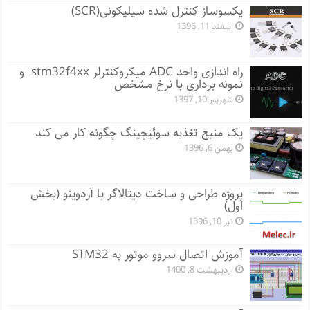
یکسوساز کنترل شده سیلیکونی(SCR)
اسفند 11, 1396
راه اندازی واحد ADC میکروکنترلر stm32f4xx و
نمونه برداری با نرخ مشخص
شهریور 10, 1397
یک منبع تغذیه سوئیچینگ چگونه کار می کند
بهمن 6, 1396
پروژه طراحی و ساخت دیتالاگر با آردوینو (بخش
اول)
تیر 10, 1396
آموزش اتصال سروو موتور به STM32
اردیبهشت 8, 1400