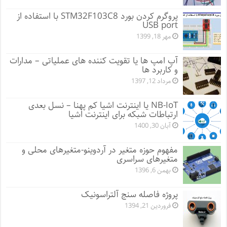
پروگرم کردن بورد STM32F103C8 با استفاده از
USB port
مهر 18, 1399
آپ امپ ها یا تقویت کننده های عملیاتی – مدارات
و کاربرد ها
مرداد 12, 1397
NB-IoT یا اینترنت اشیا کم پهنا – نسل بعدی
ارتباطات شبکه برای اینترنت اشیا
آبان 30, 1400
مفهوم حوزه متغیر در آردوینو-متغیرهای محلی و
متغیرهای سراسری
بهمن 6, 1396
پروژه فاصله سنج آلتراسونیک
فروردین 21, 1394