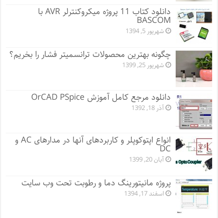
دانلود کتاب 11 پروژه میکروکنترلر AVR با
BASCOM
شهریور 5, 1394
چگونه بهترین محصولات ترانسمیتر فشار را بخریم؟
شهریور 25, 1399
دانلود مرجع کامل آموزش OrCAD PSpice
آذر 18, 1392
انواع اپتوکوپلر و کاربردهای آنها در مدارهای AC و
DC
آبان 20, 1399
پروژه مانيتورينگ دما و رطوبت تحت وب سایت
اسفند 17, 1394