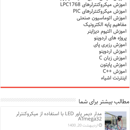
آموزش میکروکنترلرهای LPC1768
آموزش میکروکنترلرهای PIC
آموزش اتوماسیون صنعتی
مفاهیم پایه الکترونیک
آموزش آلتیوم دیزاینر
پروژه های آردوینو
آموزش رزبری پای
آموزش آردوینو
آموزش زبان C
آموزش پایتون
آموزش ++C
اینترنت اشیاء
مطالب بیشتر برای شما
مدار دیمر پاور LED با استفاده از میکروکنترلر
ATmega32
اردیبهشت 20, 1400