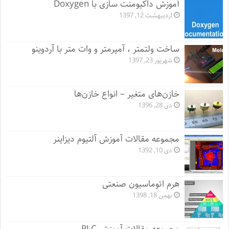
آموزش داکیومنت سازی با Doxygen
اردیبهشت 12, 1397
ساخت ولتمتر ، آمپرمتر و وات متر با آردوینو
شهریور 23, 1397
خازن‌های متغیر – انواع خازن‌ها
دی 28, 1396
مجموعه مقالات آموزش آلتیوم دیزاینر
دی 10, 1392
هرم اتوماسیون صنعتی
بهمن 18, 1398