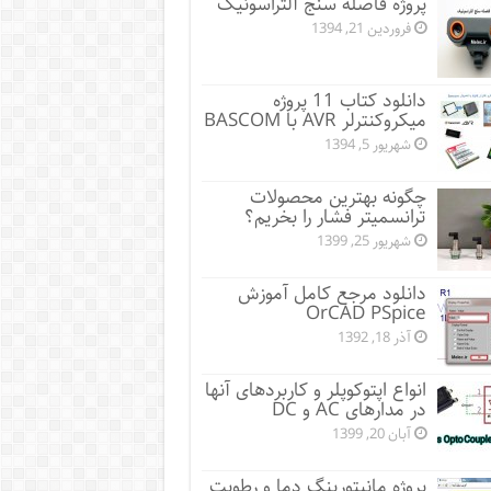
پروژه فاصله سنج آلتراسونیک
فروردین 21, 1394
دانلود کتاب 11 پروژه
میکروکنترلر AVR با BASCOM
شهریور 5, 1394
چگونه بهترین محصولات
ترانسمیتر فشار را بخریم؟
شهریور 25, 1399
دانلود مرجع کامل آموزش
OrCAD PSpice
آذر 18, 1392
انواع اپتوکوپلر و کاربردهای آنها
در مدارهای AC و DC
آبان 20, 1399
پروژه مانيتورينگ دما و رطوبت