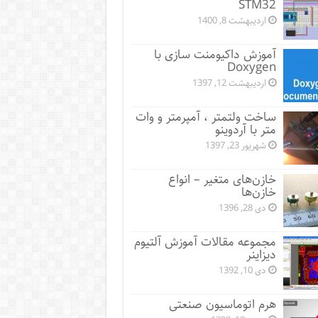
STM32
اردیبهشت 8, 1400
آموزش داکیومنت سازی با
Doxygen
اردیبهشت 12, 1397
ساخت ولتمتر ، آمپرمتر و وات
متر با آردوینو
شهریور 23, 1397
خازن‌های متغیر – انواع
خازن‌ها
دی 28, 1396
مجموعه مقالات آموزش آلتیوم
دیزاینر
دی 10, 1392
هرم اتوماسیون صنعتی