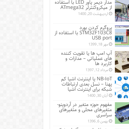
مدار دیمر پاور LED با استفاده
از میکروکنترلر ATmega32
اردیبهشت 20, 1400
پروگرم کردن بورد
STM32F103C8 با استفاده از
USB port
مهر 18, 1399
آپ امپ ها یا تقویت کننده
های عملیاتی – مدارات و
کاربرد ها
مرداد 12, 1397
NB-IoT یا اینترنت اشیا کم
پهنا – نسل بعدی ارتباطات
شبکه برای اینترنت اشیا
آبان 30, 1400
مفهوم حوزه متغیر در آردوینو-
متغیرهای محلی و متغیرهای
سراسری
بهمن 6, 1396