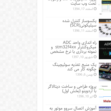
تحت وب سایت
اسفند 17, 1394
یکسوساز کنترل شده
سیلیکونی(SCR)
اسفند 11, 1396
راه اندازی واحد ADC
میکروکنترلر stm32f4xx و
نمونه برداری با نرخ مشخص
شهریور 10, 1397
یک منبع تغذیه سوئیچینگ
چگونه کار می کند
بهمن 6, 1396
پروژه طراحی و ساخت دیتالاگر
با آردوینو (بخش اول)
تیر 10, 1396
آموزش اتصال سروو موتور به