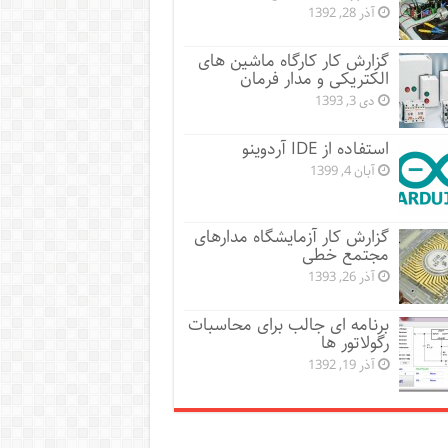
آذر 28, 1392
گزارش کار کارگاه ماشین های
الکتریکی و مدار فرمان
دی 3, 1393
استفاده از IDE آردوینو
آبان 4, 1399
گزارش کار آزمایشگاه مدارهای
مجتمع خطی
آذر 26, 1393
برنامه ای جالب برای محاسبات
رگولاتور ها
آذر 19, 1392