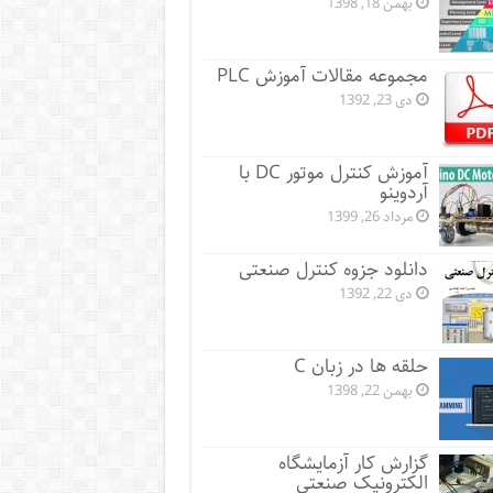
بهمن 18, 1398
مجموعه مقالات آموزش PLC
دی 23, 1392
آموزش کنترل موتور DC با
آردوینو
مرداد 26, 1399
دانلود جزوه کنترل صنعتی
دی 22, 1392
حلقه ها در زبان C
بهمن 22, 1398
گزارش کار آزمایشگاه
الکترونیک صنعتی