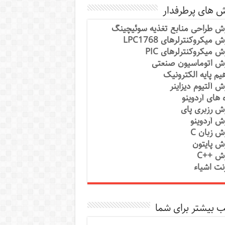
ش های پرطرفدار
ش طراحی منابع تغذیه سوئیچینگ
 میکروکنترلرهای LPC1768
ش میکروکنترلرهای PIC
ش اتوماسیون صنعتی
یم پایه الکترونیک
ش آلتیوم دیزاینر
ه های آردوینو
ش رزبری پای
ش آردوینو
ش زبان C
ش پایتون
ش ++C
رنت اشیاء
 بیشتر برای شما