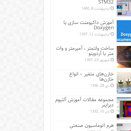
STM32
اردیبهشت 8, 1400
آموزش داکیومنت سازی با
Doxygen
اردیبهشت 12, 1397
ساخت ولتمتر ، آمپرمتر و وات
متر با آردوینو
شهریور 23, 1397
خازن‌های متغیر – انواع
خازن‌ها
دی 28, 1396
مجموعه مقالات آموزش آلتیوم
دیزاینر
دی 10, 1392
هرم اتوماسیون صنعتی