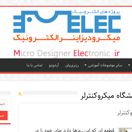
سایر موضوعات آموزشی
رزبری‌پای
آردوینو
تماس با ما
شگاه میکروکنترلر
کنترلر
قطعه ای که این روزها دارد جای خود را در