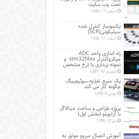
تحت وب سایت
اسفند 17, 1394
یکسوساز کنترل شده
سیلیکونی(SCR)
اسفند 11, 1396
راه اندازی واحد ADC
میکروکنترلر stm32f4xx و
نمونه برداری با نرخ مشخص
شهریور 10, 1397
یک منبع تغذیه سوئیچینگ
چگونه کار می کند
بهمن 6, 1396
پروژه طراحی و ساخت دیتالاگر
با آردوینو (بخش اول)
تیر 10, 1396
آموزش اتصال سروو موتور به