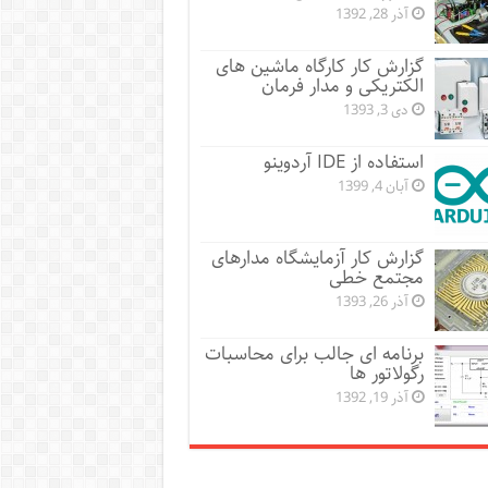
آذر 28, 1392
گزارش کار کارگاه ماشین های
الکتریکی و مدار فرمان
دی 3, 1393
استفاده از IDE آردوینو
آبان 4, 1399
گزارش کار آزمایشگاه مدارهای
مجتمع خطی
آذر 26, 1393
برنامه ای جالب برای محاسبات
رگولاتور ها
آذر 19, 1392