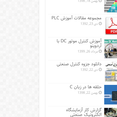
بهمن 18, 1398
مجموعه مقالات آموزش PLC
دی 23, 1392
آموزش کنترل موتور DC با
آردوینو
مرداد 26, 1399
دانلود جزوه کنترل صنعتی
دی 22, 1392
حلقه ها در زبان C
بهمن 22, 1398
گزارش کار آزمایشگاه
الکترونیک صنعتی