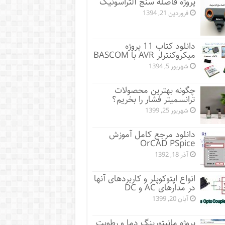
پروژه فاصله سنج آلتراسونیک
فروردین 21, 1394
دانلود کتاب 11 پروژه
میکروکنترلر AVR با BASCOM
شهریور 5, 1394
چگونه بهترین محصولات
ترانسمیتر فشار را بخریم؟
شهریور 25, 1399
دانلود مرجع کامل آموزش
OrCAD PSpice
آذر 18, 1392
انواع اپتوکوپلر و کاربردهای آنها
در مدارهای AC و DC
آبان 20, 1399
پروژه مانيتورينگ دما و رطوبت