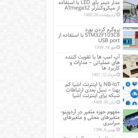
مدار دیمر پاور LED با استفاده
از میکروکنترلر ATmega32
اردیبهشت 20, 1400
پروگرم کردن بورد
STM32F103C8 با استفاده از
USB port
مهر 18, 1399
آپ امپ ها یا تقویت کننده
های عملیاتی – مدارات و
کاربرد ها
مرداد 12, 1397
NB-IoT یا اینترنت اشیا کم
پهنا – نسل بعدی ارتباطات
شبکه برای اینترنت اشیا
آبان 30, 1400
مفهوم حوزه متغیر در آردوینو-
متغیرهای محلی و متغیرهای
سراسری
بهمن 6, 1396