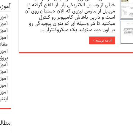
خیلی از وسایل الکتریکی باز از تلفن گرفته تا
آموز
موبایل از ماوس لیزری که الان دستتان روی آن
آموز
است و دارین باهاش کامپیوتر رو کنترل
میکنید تا هر وسیله ای که بتوان پیچیدگی رو
آموزش
در اون دید میتونید یک میکروکنترلر …
آموز
آموز
ادامه نوشته »
مفاه
آموز
پروژ
آموز
آموز
آموز
آموز
آموز
اینت
مطالب