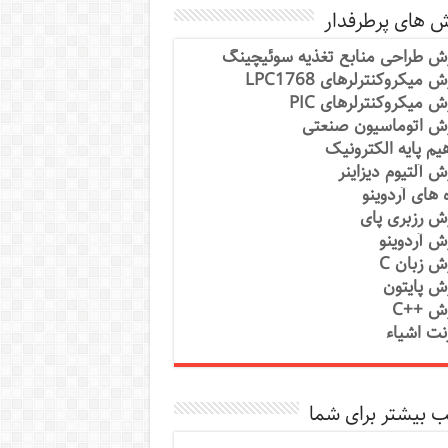
ش های پرطرفدار
ش طراحی منابع تغذیه سوئیچینگ
 میکروکنترلرهای LPC1768
ش میکروکنترلرهای PIC
ش اتوماسیون صنعتی
یم پایه الکترونیک
ش آلتیوم دیزاینر
ه های آردوینو
ش رزبری پای
ش آردوینو
ش زبان C
ش پایتون
ش ++C
رنت اشیاء
 بیشتر برای شما