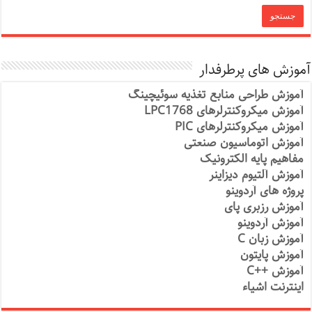
آموزش های پرطرفدار
آموزش طراحی منابع تغذیه سوئیچینگ
آموزش میکروکنترلرهای LPC1768
آموزش میکروکنترلرهای PIC
آموزش اتوماسیون صنعتی
مفاهیم پایه الکترونیک
آموزش آلتیوم دیزاینر
پروژه های آردوینو
آموزش رزبری پای
آموزش آردوینو
آموزش زبان C
آموزش پایتون
آموزش ++C
اینترنت اشیاء