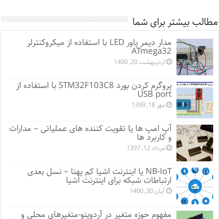
مطالب بیشتر برای شما
مدار دیمر پاور LED با استفاده از میکروکنترلر
ATmega32
اردیبهشت 20, 1400
پروگرم کردن بورد STM32F103C8 با استفاده از
USB port
مهر 18, 1399
آپ امپ ها یا تقویت کننده های عملیاتی – مدارات
و کاربرد ها
مرداد 12, 1397
NB-IoT یا اینترنت اشیا کم پهنا – نسل بعدی
ارتباطات شبکه برای اینترنت اشیا
آبان 30, 1400
مفهوم حوزه متغیر در آردوینو-متغیرهای محلی و