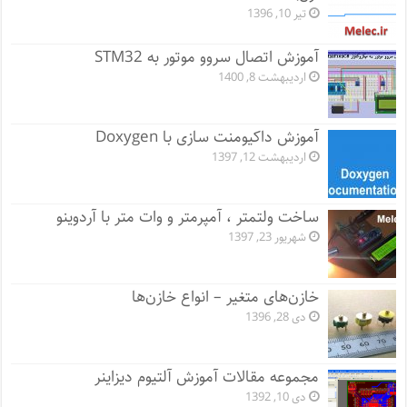
تیر 10, 1396
آموزش اتصال سروو موتور به STM32
اردیبهشت 8, 1400
آموزش داکیومنت سازی با Doxygen
اردیبهشت 12, 1397
ساخت ولتمتر ، آمپرمتر و وات متر با آردوینو
شهریور 23, 1397
خازن‌های متغیر – انواع خازن‌ها
دی 28, 1396
مجموعه مقالات آموزش آلتیوم دیزاینر
دی 10, 1392