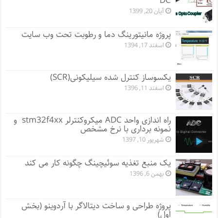
DC
آبان 20, 1399
پروژه مانيتورينگ دما و رطوبت تحت وب سایت
اسفند 17, 1394
یکسوساز کنترل شده سیلیکونی(SCR)
اسفند 11, 1396
راه اندازی واحد ADC میکروکنترلر stm32f4xx و
نمونه برداری با نرخ مشخص
شهریور 10, 1397
یک منبع تغذیه سوئیچینگ چگونه کار می کند
بهمن 6, 1396
پروژه طراحی و ساخت دیتالاگر با آردوینو (بخش
اول)