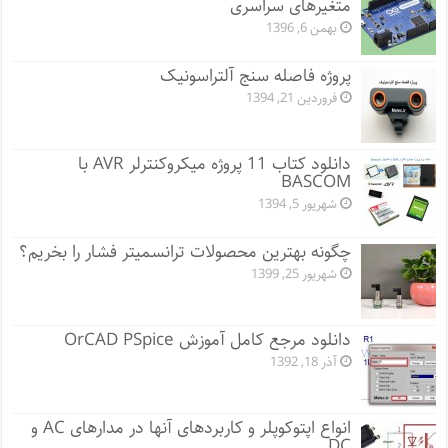
متغیرهای سراسری
بهمن 6, 1396
پروژه فاصله سنج آلتراسونیک
فروردین 21, 1394
دانلود کتاب 11 پروژه میکروکنترلر AVR با
BASCOM
شهریور 5, 1394
چگونه بهترین محصولات ترانسمیتر فشار را بخریم؟
شهریور 25, 1399
دانلود مرجع کامل آموزش OrCAD PSpice
آذر 18, 1392
انواع اپتوکوپلر و کاربردهای آنها در مدارهای AC و
DC