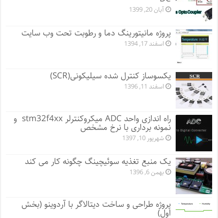
آبان 20, 1399
پروژه مانيتورينگ دما و رطوبت تحت وب سایت
اسفند 17, 1394
یکسوساز کنترل شده سیلیکونی(SCR)
اسفند 11, 1396
راه اندازی واحد ADC میکروکنترلر stm32f4xx و
نمونه برداری با نرخ مشخص
شهریور 10, 1397
یک منبع تغذیه سوئیچینگ چگونه کار می کند
بهمن 6, 1396
پروژه طراحی و ساخت دیتالاگر با آردوینو (بخش
اول)