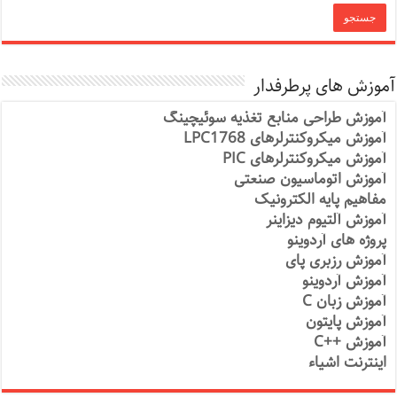
آموزش های پرطرفدار
آموزش طراحی منابع تغذیه سوئیچینگ
آموزش میکروکنترلرهای LPC1768
آموزش میکروکنترلرهای PIC
آموزش اتوماسیون صنعتی
مفاهیم پایه الکترونیک
آموزش آلتیوم دیزاینر
پروژه های آردوینو
آموزش رزبری پای
آموزش آردوینو
آموزش زبان C
آموزش پایتون
آموزش ++C
اینترنت اشیاء