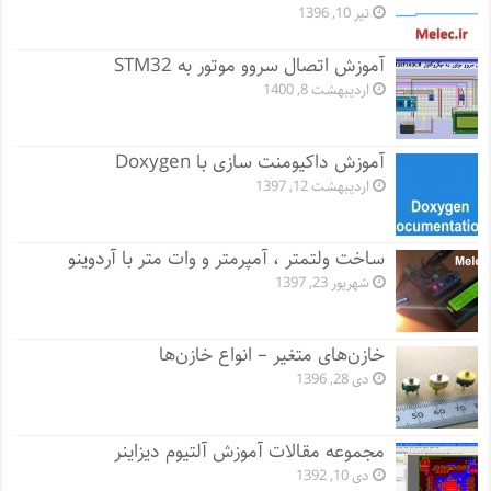
تیر 10, 1396
آموزش اتصال سروو موتور به STM32
اردیبهشت 8, 1400
آموزش داکیومنت سازی با Doxygen
اردیبهشت 12, 1397
ساخت ولتمتر ، آمپرمتر و وات متر با آردوینو
شهریور 23, 1397
خازن‌های متغیر – انواع خازن‌ها
دی 28, 1396
مجموعه مقالات آموزش آلتیوم دیزاینر
دی 10, 1392