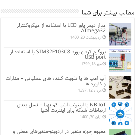
مطالب بیشتر برای شما
مدار دیمر پاور LED با استفاده از میکروکنترلر
ATmega32
اردیبهشت 20, 1400
پروگرم کردن بورد STM32F103C8 با استفاده از
USB port
مهر 18, 1399
آپ امپ ها یا تقویت کننده های عملیاتی – مدارات
و کاربرد ها
مرداد 12, 1397
NB-IoT یا اینترنت اشیا کم پهنا – نسل بعدی
ارتباطات شبکه برای اینترنت اشیا
آبان 30, 1400
مفهوم حوزه متغیر در آردوینو-متغیرهای محلی و