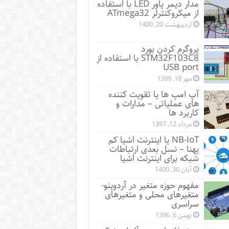
مدار دیمر پاور LED با استفاده
از میکروکنترلر ATmega32
اردیبهشت 20, 1400
پروگرم کردن بورد
STM32F103C8 با استفاده از
USB port
مهر 18, 1399
آپ امپ ها یا تقویت کننده
های عملیاتی – مدارات و
کاربرد ها
مرداد 12, 1397
NB-IoT یا اینترنت اشیا کم
پهنا – نسل بعدی ارتباطات
شبکه برای اینترنت اشیا
آبان 30, 1400
مفهوم حوزه متغیر در آردوینو-
متغیرهای محلی و متغیرهای
سراسری
بهمن 6, 1396