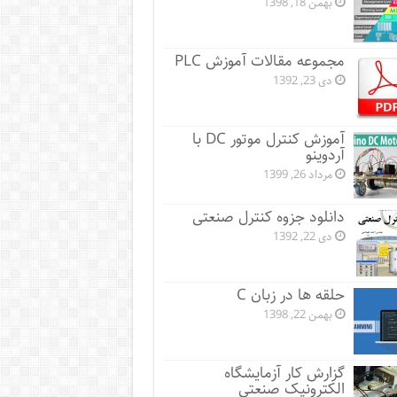
بهمن 18, 1398
مجموعه مقالات آموزش PLC
دی 23, 1392
آموزش کنترل موتور DC با
آردوینو
مرداد 26, 1399
دانلود جزوه کنترل صنعتی
دی 22, 1392
حلقه ها در زبان C
بهمن 22, 1398
گزارش کار آزمایشگاه
الکترونیک صنعتی