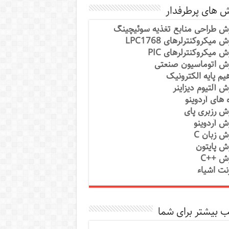
ش های پرطرفدار
ش طراحی منابع تغذیه سوئیچینگ
 میکروکنترلرهای LPC1768
ش میکروکنترلرهای PIC
ش اتوماسیون صنعتی
یم پایه الکترونیک
ش آلتیوم دیزاینر
ه های آردوینو
ش رزبری پای
ش آردوینو
ش زبان C
ش پایتون
ش ++C
رنت اشیاء
 بیشتر برای شما