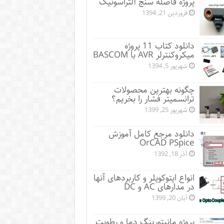
پروژه فاصله سنج آلتراسونیک
فروردین 21, 1394
دانلود کتاب 11 پروژه
میکروکنترلر AVR با BASCOM
شهریور 5, 1394
چگونه بهترین محصولات
ترانسمیتر فشار را بخریم؟
شهریور 25, 1399
دانلود مرجع کامل آموزش
OrCAD PSpice
آذر 18, 1392
انواع اپتوکوپلر و کاربردهای آنها
در مدارهای AC و DC
آبان 20, 1399
پروژه مانيتورينگ دما و رطوبت