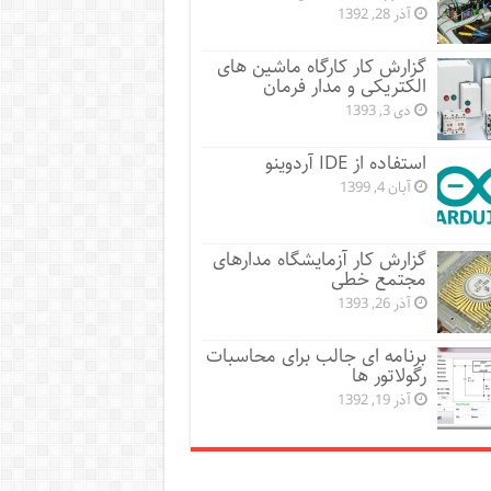
آذر 28, 1392
گزارش کار کارگاه ماشین های
الکتریکی و مدار فرمان
دی 3, 1393
استفاده از IDE آردوینو
آبان 4, 1399
گزارش کار آزمایشگاه مدارهای
مجتمع خطی
آذر 26, 1393
برنامه ای جالب برای محاسبات
رگولاتور ها
آذر 19, 1392