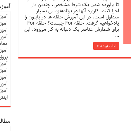
تا برآورده شدن یک شرط مشخص، چندین بار
آموز
اجرا کنند. کاربرد آنها در برنامه‌نویسی بسیار
آموز
متداول است. در این آموزش حلقه ها در پایتون را
یادخواهیم گرفت. حلقه For چیست؟ حلقه For
آموزش
برای شمارش عناصر یک دنباله به‌ کار می‌رود. این
آموز
…
آموز
مفاه
ادامه نوشته »
آموز
پروژ
آموز
آموز
آموز
آموز
آموز
اینت
مطالب