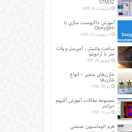
STM32
اردیبهشت 8, 1400
آموزش داکیومنت سازی با
Doxygen
اردیبهشت 12, 1397
ساخت ولتمتر ، آمپرمتر و وات
متر با آردوینو
شهریور 23, 1397
خازن‌های متغیر – انواع
خازن‌ها
دی 28, 1396
مجموعه مقالات آموزش آلتیوم
دیزاینر
دی 10, 1392
هرم اتوماسیون صنعتی