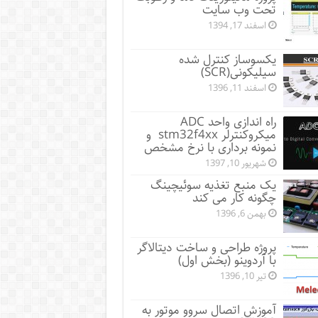
تحت وب سایت
اسفند 17, 1394
یکسوساز کنترل شده
سیلیکونی(SCR)
اسفند 11, 1396
راه اندازی واحد ADC
میکروکنترلر stm32f4xx و
نمونه برداری با نرخ مشخص
شهریور 10, 1397
یک منبع تغذیه سوئیچینگ
چگونه کار می کند
بهمن 6, 1396
پروژه طراحی و ساخت دیتالاگر
با آردوینو (بخش اول)
تیر 10, 1396
آموزش اتصال سروو موتور به