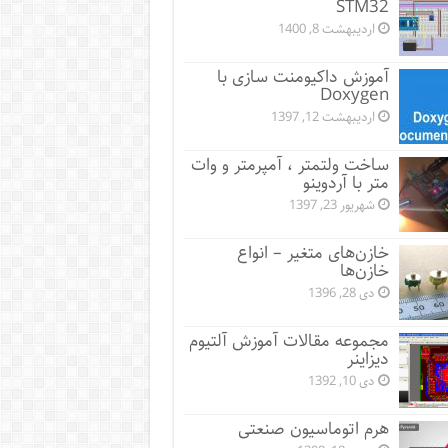
STM32
اردیبهشت 8, 1400
آموزش داکیومنت سازی با
Doxygen
اردیبهشت 12, 1397
ساخت ولتمتر ، آمپرمتر و وات
متر با آردوینو
شهریور 23, 1397
خازن‌های متغیر – انواع
خازن‌ها
دی 28, 1396
مجموعه مقالات آموزش آلتیوم
دیزاینر
دی 10, 1392
هرم اتوماسیون صنعتی