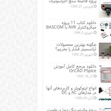
پروژه فاصله سنج آلتراسونیک
فروردین 21, 1394
دانلود کتاب 11 پروژه
میکروکنترلر AVR با BASCOM
شهریور 5, 1394
چگونه بهترین محصولات
ترانسمیتر فشار را بخریم؟
شهریور 25, 1399
دانلود مرجع کامل آموزش
OrCAD PSpice
آذر 18, 1392
انواع اپتوکوپلر و کاربردهای آنها
در مدارهای AC و DC
آبان 20, 1399
پروژه مانيتورينگ دما و رطوبت