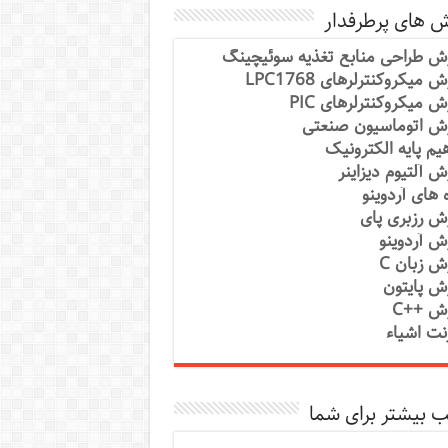
ش های پرطرفدار
ش طراحی منابع تغذیه سوئیچینگ
 میکروکنترلرهای LPC1768
ش میکروکنترلرهای PIC
ش اتوماسیون صنعتی
یم پایه الکترونیک
ش آلتیوم دیزاینر
ه های آردوینو
ش رزبری پای
ش آردوینو
ش زبان C
ش پایتون
ش ++C
رنت اشیاء
 بیشتر برای شما