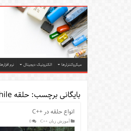
میکروکنترلرها
الکترونیک دیجیتال
نرم افزارها
بایگانی برچسب:
حلقه do…while
انواع حلقه در ++C
آموزش زبان ++C
0