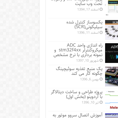
تحت وب سایت
اسفند 17, 1394
یکسوساز کنترل شده
سیلیکونی(SCR)
اسفند 11, 1396
راه اندازی واحد ADC
میکروکنترلر stm32f4xx و
نمونه برداری با نرخ مشخص
شهریور 10, 1397
یک منبع تغذیه سوئیچینگ
چگونه کار می کند
بهمن 6, 1396
پروژه طراحی و ساخت دیتالاگر
با آردوینو (بخش اول)
تیر 10, 1396
آموزش اتصال سروو موتور به