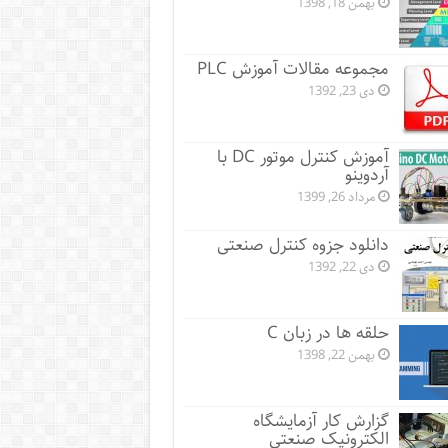
بهمن 18, 1398
مجموعه مقالات آموزش PLC
دی 23, 1392
آموزش کنترل موتور DC با
آردوینو
مرداد 26, 1399
دانلود جزوه کنترل صنعتی
دی 22, 1392
حلقه ها در زبان C
بهمن 22, 1398
گزارش کار آزمایشگاه
الکترونیک صنعتی