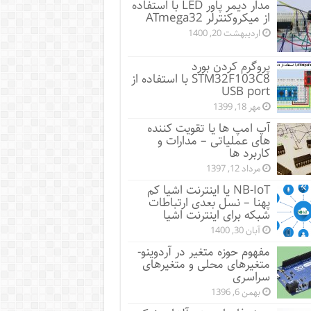
مدار دیمر پاور LED با استفاده
از میکروکنترلر ATmega32
اردیبهشت 20, 1400
پروگرم کردن بورد
STM32F103C8 با استفاده از
USB port
مهر 18, 1399
آپ امپ ها یا تقویت کننده
های عملیاتی – مدارات و
کاربرد ها
مرداد 12, 1397
NB-IoT یا اینترنت اشیا کم
پهنا – نسل بعدی ارتباطات
شبکه برای اینترنت اشیا
آبان 30, 1400
مفهوم حوزه متغیر در آردوینو-
متغیرهای محلی و متغیرهای
سراسری
بهمن 6, 1396