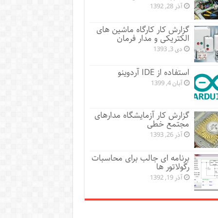
آذر 28, 1392
گزارش کار کارگاه ماشین های
الکتریکی و مدار فرمان
دی 3, 1393
استفاده از IDE آردوینو
آبان 4, 1399
گزارش کار آزمایشگاه مدارهای
مجتمع خطی
آذر 26, 1393
برنامه ای جالب برای محاسبات
رگولاتور ها
آذر 19, 1392