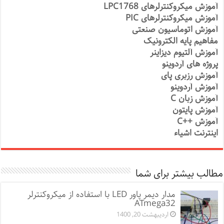
آموزش میکروکنترلرهای LPC1768
آموزش میکروکنترلرهای PIC
آموزش اتوماسیون صنعتی
مفاهیم پایه الکترونیک
آموزش آلتیوم دیزاینر
پروژه های آردوینو
آموزش رزبری پای
آموزش آردوینو
آموزش زبان C
آموزش پایتون
آموزش ++C
اینترنت اشیاء
مطالب بیشتر برای شما
مدار دیمر پاور LED با استفاده از میکروکنترلر
ATmega32
اردیبهشت 20, 1400