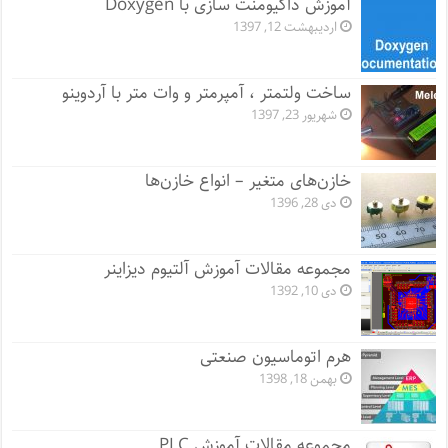
آموزش داکیومنت سازی با Doxygen
اردیبهشت 12, 1397
ساخت ولتمتر ، آمپرمتر و وات متر با آردوینو
شهریور 23, 1397
خازن‌های متغیر – انواع خازن‌ها
دی 28, 1396
مجموعه مقالات آموزش آلتیوم دیزاینر
دی 10, 1392
هرم اتوماسیون صنعتی
بهمن 18, 1398
مجموعه مقالات آموزش PLC