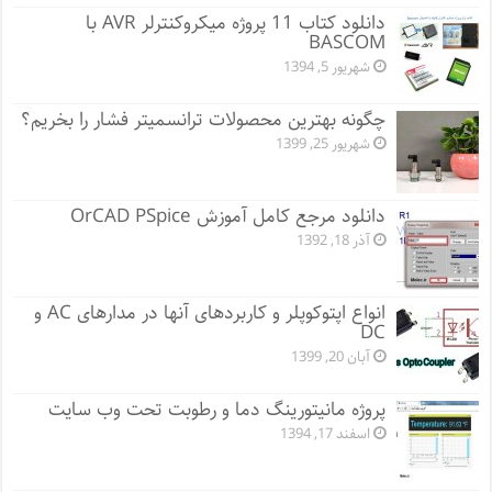
دانلود کتاب 11 پروژه میکروکنترلر AVR با
BASCOM
شهریور 5, 1394
چگونه بهترین محصولات ترانسمیتر فشار را بخریم؟
شهریور 25, 1399
دانلود مرجع کامل آموزش OrCAD PSpice
آذر 18, 1392
انواع اپتوکوپلر و کاربردهای آنها در مدارهای AC و
DC
آبان 20, 1399
پروژه مانيتورينگ دما و رطوبت تحت وب سایت
اسفند 17, 1394