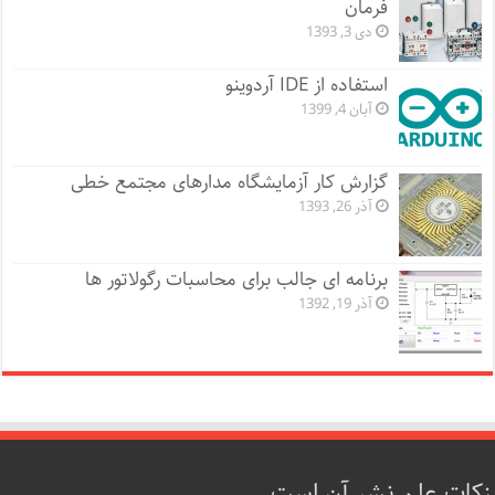
فرمان
دی 3, 1393
استفاده از IDE آردوینو
آبان 4, 1399
گزارش کار آزمایشگاه مدارهای مجتمع خطی
آذر 26, 1393
برنامه ای جالب برای محاسبات رگولاتور ها
آذر 19, 1392
زکات علم نشر آن است.