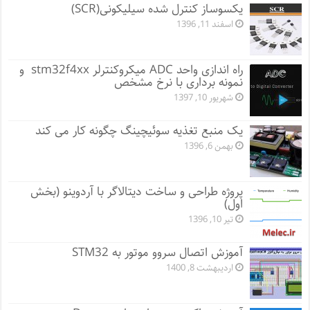
یکسوساز کنترل شده سیلیکونی(SCR)
اسفند 11, 1396
راه اندازی واحد ADC میکروکنترلر stm32f4xx و
نمونه برداری با نرخ مشخص
شهریور 10, 1397
یک منبع تغذیه سوئیچینگ چگونه کار می کند
بهمن 6, 1396
پروژه طراحی و ساخت دیتالاگر با آردوینو (بخش
اول)
تیر 10, 1396
آموزش اتصال سروو موتور به STM32
اردیبهشت 8, 1400