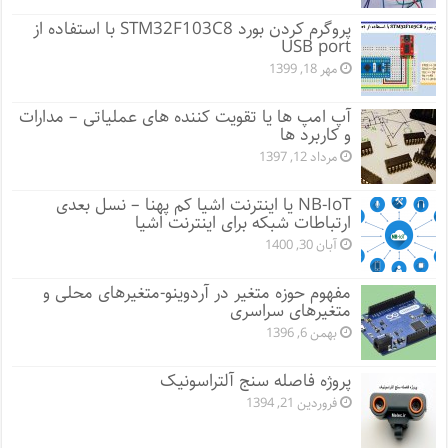
پروگرم کردن بورد STM32F103C8 با استفاده از
USB port
مهر 18, 1399
آپ امپ ها یا تقویت کننده های عملیاتی – مدارات
و کاربرد ها
مرداد 12, 1397
NB-IoT یا اینترنت اشیا کم پهنا – نسل بعدی
ارتباطات شبکه برای اینترنت اشیا
آبان 30, 1400
مفهوم حوزه متغیر در آردوینو-متغیرهای محلی و
متغیرهای سراسری
بهمن 6, 1396
پروژه فاصله سنج آلتراسونیک
فروردین 21, 1394