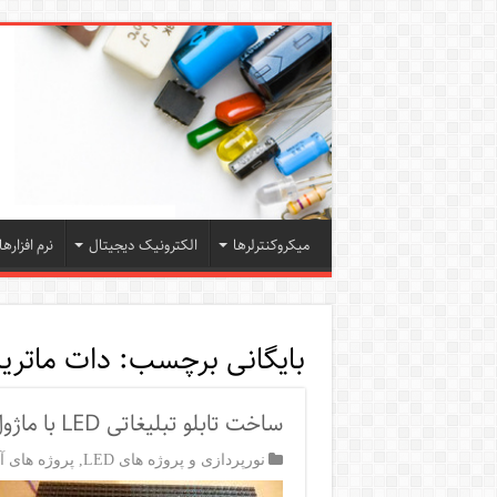
میکروکنترلرها
الکترونیک دیجیتال
نرم افزارها
بایگانی برچسب:
دات ماتر
ساخت تابلو تبلیغاتی LED با ماژول نمایشگر ماتریسی P10 و آردوینو
نورپردازی و پروژه های LED
,
پروژه های آر