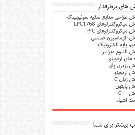
ش های پرطرفدار
ش طراحی منابع تغذیه سوئیچینگ
 میکروکنترلرهای LPC1768
ش میکروکنترلرهای PIC
ش اتوماسیون صنعتی
یم پایه الکترونیک
ش آلتیوم دیزاینر
ه های آردوینو
ش رزبری پای
ش آردوینو
ش زبان C
ش پایتون
ش ++C
رنت اشیاء
 بیشتر برای شما