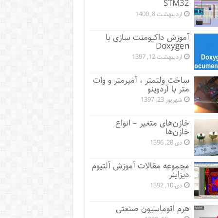
STM32
اردیبهشت 8, 1400
آموزش داکیومنت سازی با
Doxygen
اردیبهشت 12, 1397
ساخت ولتمتر ، آمپرمتر و وات
متر با آردوینو
شهریور 23, 1397
خازن‌های متغیر – انواع
خازن‌ها
دی 28, 1396
مجموعه مقالات آموزش آلتیوم
دیزاینر
دی 10, 1392
هرم اتوماسیون صنعتی