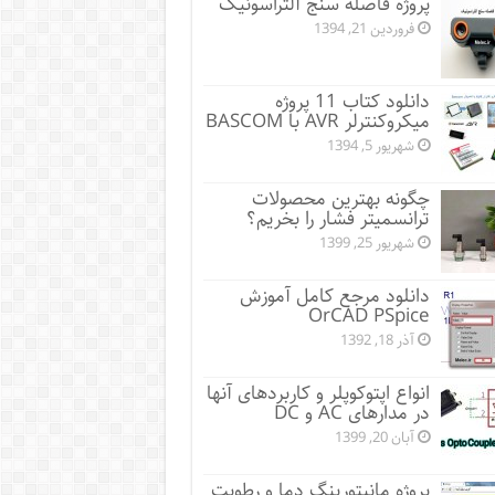
پروژه فاصله سنج آلتراسونیک
فروردین 21, 1394
دانلود کتاب 11 پروژه
میکروکنترلر AVR با BASCOM
شهریور 5, 1394
چگونه بهترین محصولات
ترانسمیتر فشار را بخریم؟
شهریور 25, 1399
دانلود مرجع کامل آموزش
OrCAD PSpice
آذر 18, 1392
انواع اپتوکوپلر و کاربردهای آنها
در مدارهای AC و DC
آبان 20, 1399
پروژه مانيتورينگ دما و رطوبت