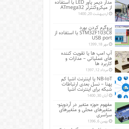
مدار دیمر پاور LED با استفاده
از میکروکنترلر ATmega32
اردیبهشت 20, 1400
پروگرم کردن بورد
STM32F103C8 با استفاده از
USB port
مهر 18, 1399
آپ امپ ها یا تقویت کننده
های عملیاتی – مدارات و
کاربرد ها
مرداد 12, 1397
NB-IoT یا اینترنت اشیا کم
پهنا – نسل بعدی ارتباطات
شبکه برای اینترنت اشیا
آبان 30, 1400
مفهوم حوزه متغیر در آردوینو-
متغیرهای محلی و متغیرهای
سراسری
بهمن 6, 1396