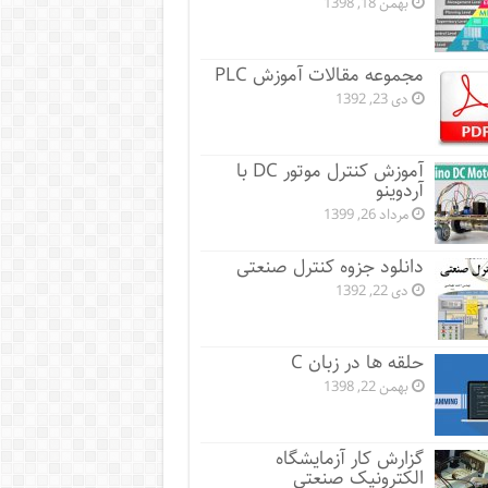
بهمن 18, 1398
مجموعه مقالات آموزش PLC
دی 23, 1392
آموزش کنترل موتور DC با
آردوینو
مرداد 26, 1399
دانلود جزوه کنترل صنعتی
دی 22, 1392
حلقه ها در زبان C
بهمن 22, 1398
گزارش کار آزمایشگاه
الکترونیک صنعتی