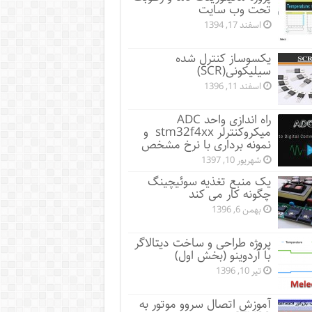
تحت وب سایت
اسفند 17, 1394
یکسوساز کنترل شده
سیلیکونی(SCR)
اسفند 11, 1396
راه اندازی واحد ADC
میکروکنترلر stm32f4xx و
نمونه برداری با نرخ مشخص
شهریور 10, 1397
یک منبع تغذیه سوئیچینگ
چگونه کار می کند
بهمن 6, 1396
پروژه طراحی و ساخت دیتالاگر
با آردوینو (بخش اول)
تیر 10, 1396
آموزش اتصال سروو موتور به