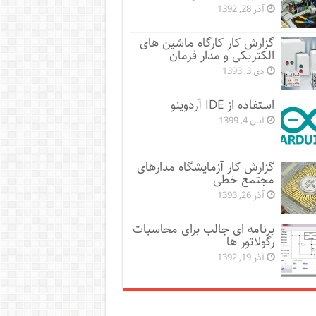
آذر 28, 1392
گزارش کار کارگاه ماشین های
الکتریکی و مدار فرمان
دی 3, 1393
استفاده از IDE آردوینو
آبان 4, 1399
گزارش کار آزمایشگاه مدارهای
مجتمع خطی
آذر 26, 1393
برنامه ای جالب برای محاسبات
رگولاتور ها
آذر 19, 1392