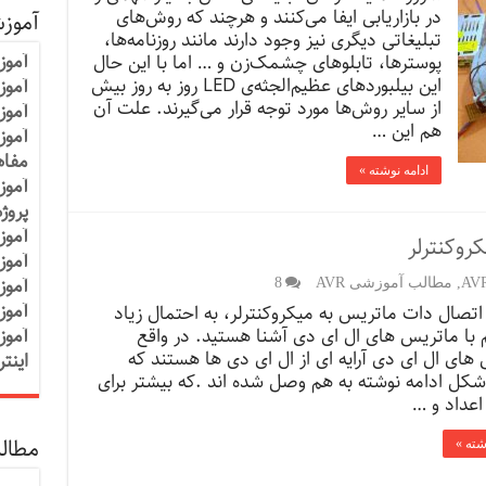
در بازاریابی ایفا می‌کنند و هرچند که روش‌های
آموز
تبلیغاتی دیگری نیز وجود دارند مانند روزنامه‌ها،
آموز
پوسترها، تابلوهای چشمک‌زن و … اما با این حال
این بیلبوردهای عظیم‌الجثه‌ی LED روز به روز بیش
آموزش
از سایر روش‌ها مورد توجه قرار می‌گیرند. علت آن
آموز
هم این …
آموز
مفاه
ادامه نوشته »
آموز
پروژ
آموز
روکنترلر
آموز
آموز
,
مطالب آموزشی AVR
8
آموز
تصال دات ماتریس به میکروکنترلر، به احتمال زیاد
با ماتریس های ال ای دی آشنا هستید. در واقع
آموز
های ال ای دی آرایه ای از ال ای دی ها هستند که
اینت
کل ادامه نوشته به هم وصل شده اند .که بیشتر برای
عداد و …
مطالب
شته »