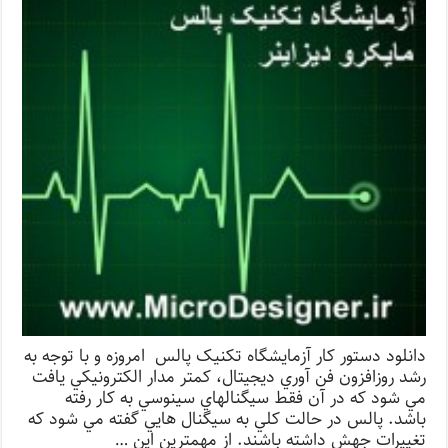
دانلود دستور کار آزمایشگاه تکنیک پالس امروزه و با توجه به
رشد روزافزون فن آوري ديجيتال، كمتر مدار الكترونيكي يافت
مي شود كه در آن فقط سيگنالهاي سينوسي به كار رفته
باشد. پالس در حالت كلي به سيگنال هايي گفته مي شود كه
تغييرات جهش داشته باشند. از مهمترين اين …