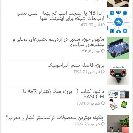
NB-IoT یا اینترنت اشیا کم پهنا – نسل بعدی
ارتباطات شبکه برای اینترنت اشیا
آبان 30, 1400
مفهوم حوزه متغیر در آردوینو-متغیرهای محلی و
متغیرهای سراسری
بهمن 6, 1396
پروژه فاصله سنج آلتراسونیک
فروردین 21, 1394
دانلود کتاب 11 پروژه میکروکنترلر AVR با
BASCOM
شهریور 5, 1394
چگونه بهترین محصولات ترانسمیتر فشار را بخریم؟
شهریور 25, 1399