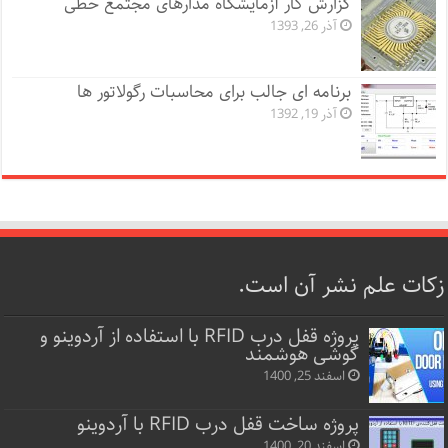
گزارش کار آزمایشگاه مدارهای مجتمع خطی
آذر 26, 1393
برنامه ای جالب برای محاسبات رگولاتور ها
آذر 19, 1392
زکات علم نشر آن است.
پروژه قفل‌ درب RFID با استفاده از آردوینو و
گوشی هوشمند
اسفند 25, 1400
پروژه ساخت قفل‌ درب RFID با آردوینو
اسفند 20, 1400