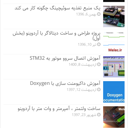
یک منبع تغذیه سوئیچینگ چگونه کار می کند
بهمن 6, 1396
پروژه طراحی و ساخت دیتالاگر با آردوینو (بخش
اول)
تیر 10, 1396
آموزش اتصال سروو موتور به STM32
اردیبهشت 8, 1400
آموزش داکیومنت سازی با Doxygen
اردیبهشت 12, 1397
ساخت ولتمتر ، آمپرمتر و وات متر با آردوینو
شهریور 23, 1397