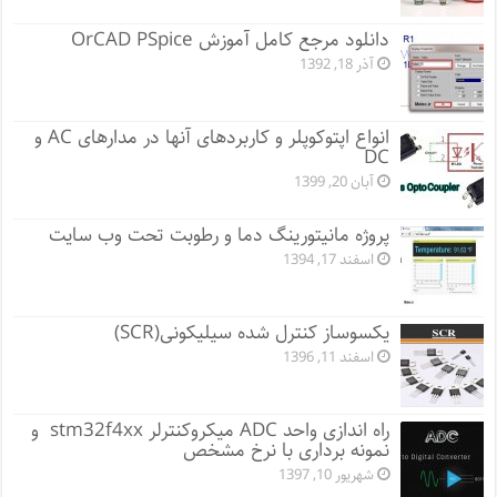
دانلود مرجع کامل آموزش OrCAD PSpice
آذر 18, 1392
انواع اپتوکوپلر و کاربردهای آنها در مدارهای AC و
DC
آبان 20, 1399
پروژه مانيتورينگ دما و رطوبت تحت وب سایت
اسفند 17, 1394
یکسوساز کنترل شده سیلیکونی(SCR)
اسفند 11, 1396
راه اندازی واحد ADC میکروکنترلر stm32f4xx و
نمونه برداری با نرخ مشخص
شهریور 10, 1397