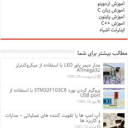
آموزش آردوینو
آموزش زبان C
آموزش پایتون
آموزش ++C
اینترنت اشیاء
مطالب بیشتر برای شما
مدار دیمر پاور LED با استفاده از میکروکنترلر
ATmega32
اردیبهشت 20, 1400
پروگرم کردن بورد STM32F103C8 با استفاده از
USB port
مهر 18, 1399
آپ امپ ها یا تقویت کننده های عملیاتی – مدارات
و کاربرد ها
مرداد 12, 1397