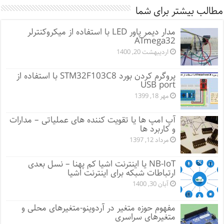
مطالب بیشتر برای شما
مدار دیمر پاور LED با استفاده از میکروکنترلر
ATmega32
اردیبهشت 20, 1400
پروگرم کردن بورد STM32F103C8 با استفاده از
USB port
مهر 18, 1399
آپ امپ ها یا تقویت کننده های عملیاتی – مدارات
و کاربرد ها
مرداد 12, 1397
NB-IoT یا اینترنت اشیا کم پهنا – نسل بعدی
ارتباطات شبکه برای اینترنت اشیا
آبان 30, 1400
مفهوم حوزه متغیر در آردوینو-متغیرهای محلی و
متغیرهای سراسری