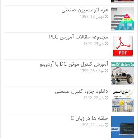
هرم اتوماسیون صنعتی
بهمن 18, 1398
مجموعه مقالات آموزش PLC
دی 23, 1392
آموزش کنترل موتور DC با آردوینو
مرداد 26, 1399
دانلود جزوه کنترل صنعتی
دی 22, 1392
حلقه ها در زبان C
بهمن 22, 1398