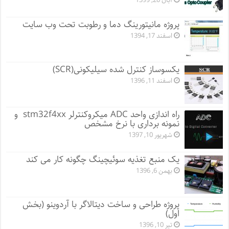
آبان 20, 1399
پروژه مانيتورينگ دما و رطوبت تحت وب سایت
اسفند 17, 1394
یکسوساز کنترل شده سیلیکونی(SCR)
اسفند 11, 1396
راه اندازی واحد ADC میکروکنترلر stm32f4xx و
نمونه برداری با نرخ مشخص
شهریور 10, 1397
یک منبع تغذیه سوئیچینگ چگونه کار می کند
بهمن 6, 1396
پروژه طراحی و ساخت دیتالاگر با آردوینو (بخش
اول)
تیر 10, 1396