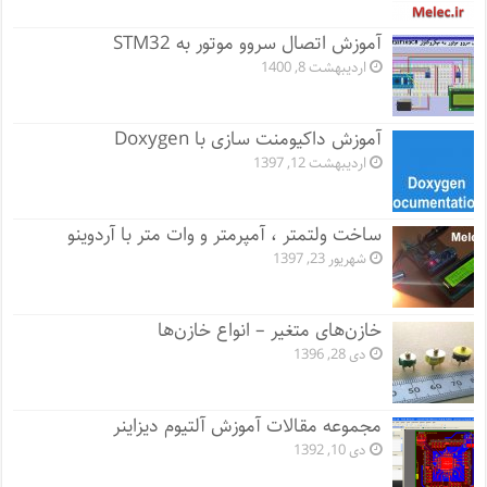
آموزش اتصال سروو موتور به STM32
اردیبهشت 8, 1400
آموزش داکیومنت سازی با Doxygen
اردیبهشت 12, 1397
ساخت ولتمتر ، آمپرمتر و وات متر با آردوینو
شهریور 23, 1397
خازن‌های متغیر – انواع خازن‌ها
دی 28, 1396
مجموعه مقالات آموزش آلتیوم دیزاینر
دی 10, 1392