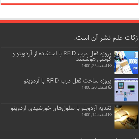
زکات علم نشر آن است.
پروژه قفل‌ درب RFID با استفاده از آردوینو و
گوشی هوشمند
اسفند 25, 1400
پروژه ساخت قفل‌ درب RFID با آردوینو
اسفند 20, 1400
تغذیه آردوینو با سلول‌های خورشیدی آردوینو
اسفند 14, 1400