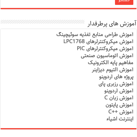
آموزش های پرطرفدار
آموزش طراحی منابع تغذیه سوئیچینگ
آموزش میکروکنترلرهای LPC1768
آموزش میکروکنترلرهای PIC
آموزش اتوماسیون صنعتی
مفاهیم پایه الکترونیک
آموزش آلتیوم دیزاینر
پروژه های آردوینو
آموزش رزبری پای
آموزش آردوینو
آموزش زبان C
آموزش پایتون
آموزش ++C
اینترنت اشیاء