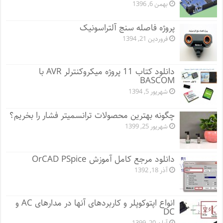
بهمن 6, 1396
پروژه فاصله سنج آلتراسونیک
فروردین 21, 1394
دانلود کتاب 11 پروژه میکروکنترلر AVR با
BASCOM
شهریور 5, 1394
چگونه بهترین محصولات ترانسمیتر فشار را بخریم؟
شهریور 25, 1399
دانلود مرجع کامل آموزش OrCAD PSpice
آذر 18, 1392
انواع اپتوکوپلر و کاربردهای آنها در مدارهای AC و
DC