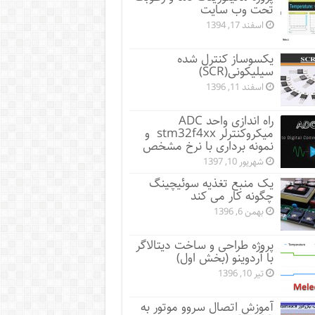
تحت وب سایت
اسفند 17, 1394
یکسوساز کنترل شده
سیلیکونی(SCR)
اسفند 11, 1396
راه اندازی واحد ADC
میکروکنترلر stm32f4xx و
نمونه برداری با نرخ مشخص
شهریور 10, 1397
یک منبع تغذیه سوئیچینگ
چگونه کار می کند
بهمن 6, 1396
پروژه طراحی و ساخت دیتالاگر
با آردوینو (بخش اول)
تیر 10, 1396
آموزش اتصال سروو موتور به