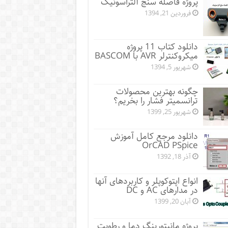
پروژه فاصله سنج آلتراسونیک
فروردین 21, 1394
دانلود کتاب 11 پروژه
میکروکنترلر AVR با BASCOM
شهریور 5, 1394
چگونه بهترین محصولات
ترانسمیتر فشار را بخریم؟
شهریور 25, 1399
دانلود مرجع کامل آموزش
OrCAD PSpice
آذر 18, 1392
انواع اپتوکوپلر و کاربردهای آنها
در مدارهای AC و DC
آبان 20, 1399
پروژه مانيتورينگ دما و رطوبت