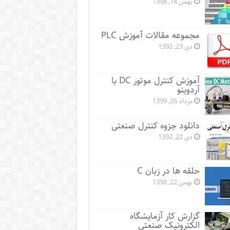
بهمن 18, 1398
مجموعه مقالات آموزش PLC
دی 23, 1392
آموزش کنترل موتور DC با
آردوینو
مرداد 26, 1399
دانلود جزوه کنترل صنعتی
دی 22, 1392
حلقه ها در زبان C
بهمن 22, 1398
گزارش کار آزمایشگاه
الکترونیک صنعتی