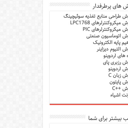
ش های پرطرفدار
ش طراحی منابع تغذیه سوئیچینگ
 میکروکنترلرهای LPC1768
ش میکروکنترلرهای PIC
ش اتوماسیون صنعتی
یم پایه الکترونیک
ش آلتیوم دیزاینر
ه های آردوینو
ش رزبری پای
ش آردوینو
ش زبان C
ش پایتون
ش ++C
رنت اشیاء
 بیشتر برای شما