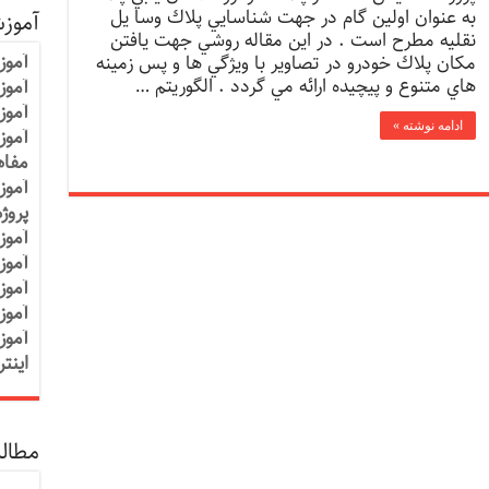
به عنوان اولين گام در جهت شناسايي پلاك وسا يل
آموز
نقليه مطرح است . در اين مقاله روشي جهت يافتن
آموز
مکان پلاك خودرو در تصاوير با ويژگي ها و پس زمينه
هاي متنوع و پيچيده ارائه مي گردد . الگوريتم …
آموزش
آموز
ادامه نوشته »
آموز
مفاه
آموز
پروژ
آموز
آموز
آموز
آموز
آموز
اینت
مطالب