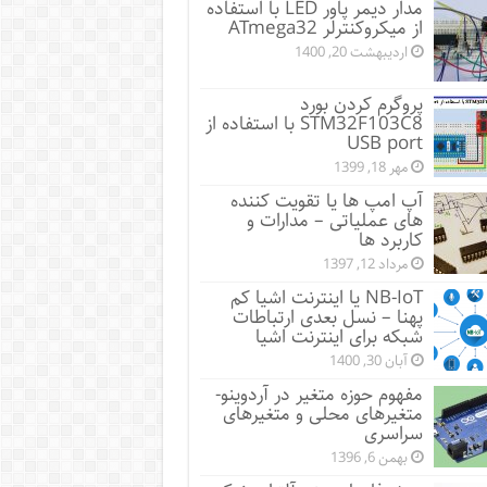
مدار دیمر پاور LED با استفاده
از میکروکنترلر ATmega32
اردیبهشت 20, 1400
پروگرم کردن بورد
STM32F103C8 با استفاده از
USB port
مهر 18, 1399
آپ امپ ها یا تقویت کننده
های عملیاتی – مدارات و
کاربرد ها
مرداد 12, 1397
NB-IoT یا اینترنت اشیا کم
پهنا – نسل بعدی ارتباطات
شبکه برای اینترنت اشیا
آبان 30, 1400
مفهوم حوزه متغیر در آردوینو-
متغیرهای محلی و متغیرهای
سراسری
بهمن 6, 1396