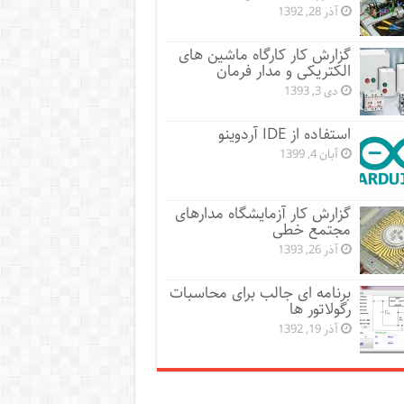
آذر 28, 1392
گزارش کار کارگاه ماشین های
الکتریکی و مدار فرمان
دی 3, 1393
استفاده از IDE آردوینو
آبان 4, 1399
گزارش کار آزمایشگاه مدارهای
مجتمع خطی
آذر 26, 1393
برنامه ای جالب برای محاسبات
رگولاتور ها
آذر 19, 1392