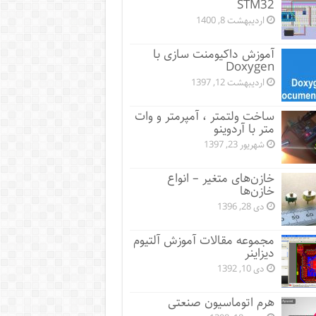
STM32
اردیبهشت 8, 1400
آموزش داکیومنت سازی با
Doxygen
اردیبهشت 12, 1397
ساخت ولتمتر ، آمپرمتر و وات
متر با آردوینو
شهریور 23, 1397
خازن‌های متغیر – انواع
خازن‌ها
دی 28, 1396
مجموعه مقالات آموزش آلتیوم
دیزاینر
دی 10, 1392
هرم اتوماسیون صنعتی