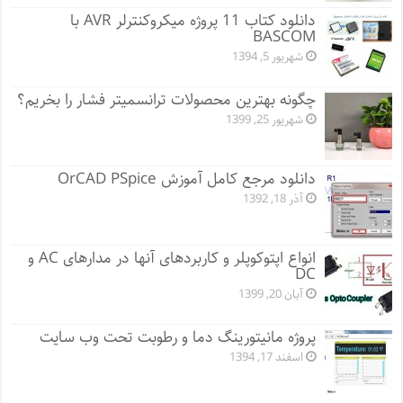
دانلود کتاب 11 پروژه میکروکنترلر AVR با
BASCOM
شهریور 5, 1394
چگونه بهترین محصولات ترانسمیتر فشار را بخریم؟
شهریور 25, 1399
دانلود مرجع کامل آموزش OrCAD PSpice
آذر 18, 1392
انواع اپتوکوپلر و کاربردهای آنها در مدارهای AC و
DC
آبان 20, 1399
پروژه مانيتورينگ دما و رطوبت تحت وب سایت
اسفند 17, 1394