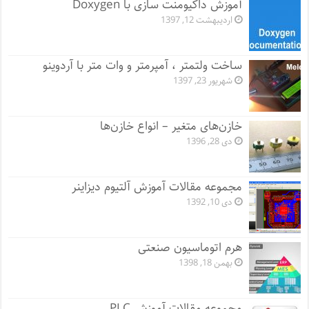
آموزش داکیومنت سازی با Doxygen
اردیبهشت 12, 1397
ساخت ولتمتر ، آمپرمتر و وات متر با آردوینو
شهریور 23, 1397
خازن‌های متغیر – انواع خازن‌ها
دی 28, 1396
مجموعه مقالات آموزش آلتیوم دیزاینر
دی 10, 1392
هرم اتوماسیون صنعتی
بهمن 18, 1398
مجموعه مقالات آموزش PLC