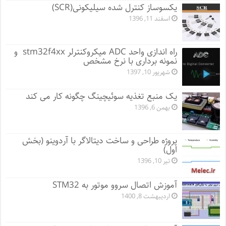
یکسوساز کنترل شده سیلیکونی(SCR)
اسفند 11, 1396
راه اندازی واحد ADC میکروکنترلر stm32f4xx و
نمونه برداری با نرخ مشخص
شهریور 10, 1397
یک منبع تغذیه سوئیچینگ چگونه کار می کند
بهمن 6, 1396
پروژه طراحی و ساخت دیتالاگر با آردوینو (بخش
اول)
تیر 10, 1396
آموزش اتصال سروو موتور به STM32
اردیبهشت 8, 1400