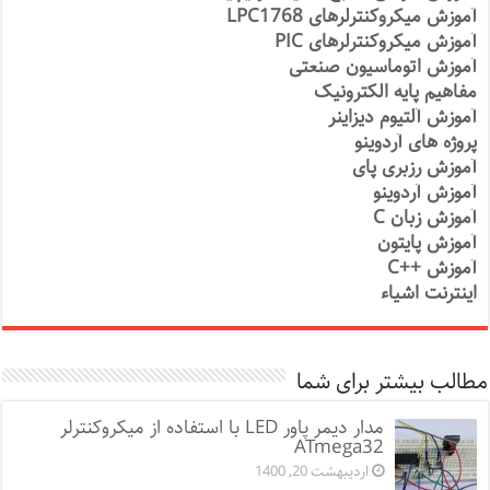
آموزش میکروکنترلرهای LPC1768
آموزش میکروکنترلرهای PIC
آموزش اتوماسیون صنعتی
مفاهیم پایه الکترونیک
آموزش آلتیوم دیزاینر
پروژه های آردوینو
آموزش رزبری پای
آموزش آردوینو
آموزش زبان C
آموزش پایتون
آموزش ++C
اینترنت اشیاء
مطالب بیشتر برای شما
مدار دیمر پاور LED با استفاده از میکروکنترلر
ATmega32
اردیبهشت 20, 1400