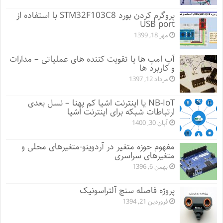
پروگرم کردن بورد STM32F103C8 با استفاده از
USB port
مهر 18, 1399
آپ امپ ها یا تقویت کننده های عملیاتی – مدارات
و کاربرد ها
مرداد 12, 1397
NB-IoT یا اینترنت اشیا کم پهنا – نسل بعدی
ارتباطات شبکه برای اینترنت اشیا
آبان 30, 1400
مفهوم حوزه متغیر در آردوینو-متغیرهای محلی و
متغیرهای سراسری
بهمن 6, 1396
پروژه فاصله سنج آلتراسونیک
فروردین 21, 1394