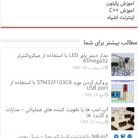
آموزش پایتون
آموزش ++C
اینترنت اشیاء
مطالب بیشتر برای شما
مدار دیمر پاور LED با استفاده از میکروکنترلر
ATmega32
اردیبهشت 20, 1400
پروگرم کردن بورد STM32F103C8 با استفاده از
USB port
مهر 18, 1399
آپ امپ ها یا تقویت کننده های عملیاتی – مدارات
و کاربرد ها
مرداد 12, 1397
NB-IoT یا اینترنت اشیا کم پهنا – نسل بعدی