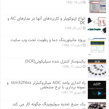
آذر 18, 1392
انواع اپتوکوپلر و کاربردهای آنها در مدارهای AC و
DC
آبان 20, 1399
پروژه مانيتورينگ دما و رطوبت تحت وب سایت
اسفند 17, 1394
یکسوساز کنترل شده سیلیکونی(SCR)
اسفند 11, 1396
راه اندازی واحد ADC میکروکنترلر stm32f4xx و
نمونه برداری با نرخ مشخص
شهریور 10, 1397
یک منبع تغذیه سوئیچینگ چگونه کار می کند