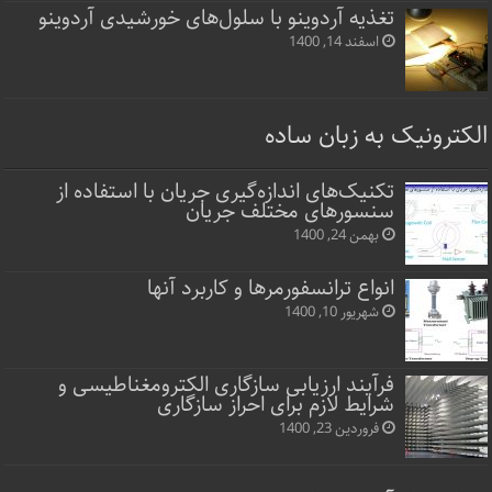
تغذیه آردوینو با سلول‌های خورشیدی آردوینو
اسفند 14, 1400
الکترونیک به زبان ساده
تکنیک‌های اندازه‌گیری جریان با استفاده از
سنسورهای مختلف جریان
بهمن 24, 1400
انواع ترانسفورمرها و کاربرد آنها
شهریور 10, 1400
فرآیند ارزیابی سازگاری الکترومغناطیسی و
شرایط لازم برای احراز سازگاری
فروردین 23, 1400