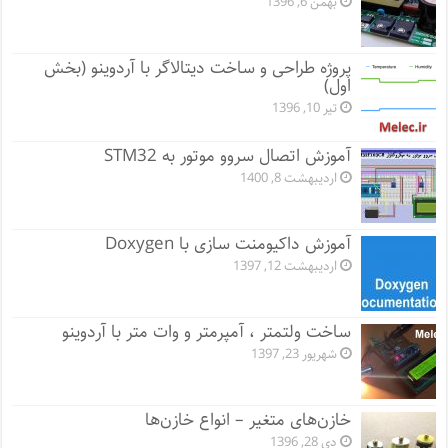
بهمن 6, 1396
پروژه طراحی و ساخت دیتالاگر با آردوینو (بخش
اول)
تیر 10, 1396
آموزش اتصال سروو موتور به STM32
اردیبهشت 8, 1400
آموزش داکیومنت سازی با Doxygen
اردیبهشت 12, 1397
ساخت ولتمتر ، آمپرمتر و وات متر با آردوینو
شهریور 23, 1397
خازن‌های متغیر – انواع خازن‌ها
دی 28, 1396