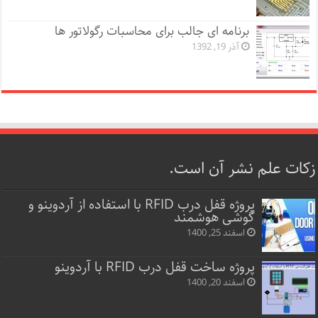
برنامه ای جالب برای محاسبات رگولاتور ها
آذر 19, 1392
زکات علم نشر آن است.
پروژه قفل‌ درب RFID با استفاده از آردوینو و
گوشی هوشمند
اسفند 25, 1400
پروژه ساخت قفل‌ درب RFID با آردوینو
اسفند 20, 1400