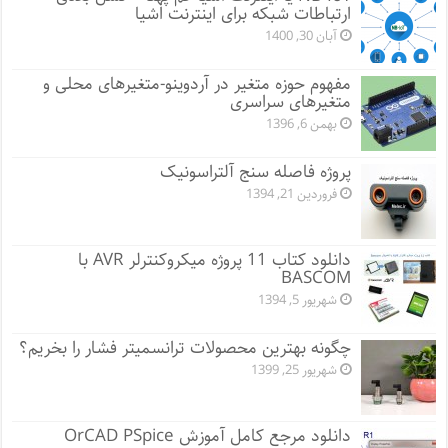
ارتباطات شبکه برای اینترنت اشیا
آبان 30, 1400
مفهوم حوزه متغیر در آردوینو-متغیرهای محلی و
متغیرهای سراسری
بهمن 6, 1396
پروژه فاصله سنج آلتراسونیک
فروردین 21, 1394
دانلود کتاب 11 پروژه میکروکنترلر AVR با
BASCOM
شهریور 5, 1394
چگونه بهترین محصولات ترانسمیتر فشار را بخریم؟
شهریور 25, 1399
دانلود مرجع کامل آموزش OrCAD PSpice