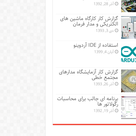
آذر 28, 1392
گزارش کار کارگاه ماشین های
الکتریکی و مدار فرمان
دی 3, 1393
استفاده از IDE آردوینو
آبان 4, 1399
گزارش کار آزمایشگاه مدارهای
مجتمع خطی
آذر 26, 1393
برنامه ای جالب برای محاسبات
رگولاتور ها
آذر 19, 1392