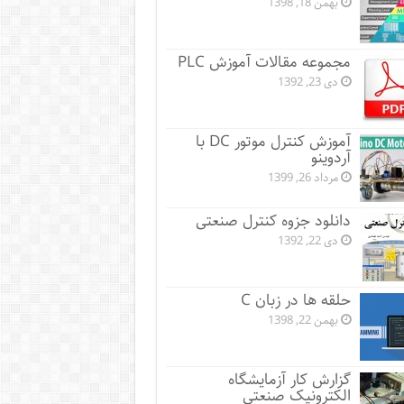
بهمن 18, 1398
مجموعه مقالات آموزش PLC
دی 23, 1392
آموزش کنترل موتور DC با
آردوینو
مرداد 26, 1399
دانلود جزوه کنترل صنعتی
دی 22, 1392
حلقه ها در زبان C
بهمن 22, 1398
گزارش کار آزمایشگاه
الکترونیک صنعتی