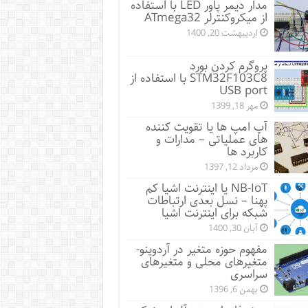
مدار دیمر پاور LED با استفاده
از میکروکنترلر ATmega32
اردیبهشت 20, 1400
پروگرم کردن بورد
STM32F103C8 با استفاده از
USB port
مهر 18, 1399
آپ امپ ها یا تقویت کننده
های عملیاتی – مدارات و
کاربرد ها
مرداد 12, 1397
NB-IoT یا اینترنت اشیا کم
پهنا – نسل بعدی ارتباطات
شبکه برای اینترنت اشیا
آبان 30, 1400
مفهوم حوزه متغیر در آردوینو-
متغیرهای محلی و متغیرهای
سراسری
بهمن 6, 1396