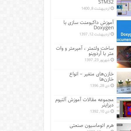
STM32
اردیبهشت 8, 1400
آموزش داکیومنت سازی با
Doxygen
اردیبهشت 12, 1397
ساخت ولتمتر ، آمپرمتر و وات
متر با آردوینو
شهریور 23, 1397
خازن‌های متغیر – انواع
خازن‌ها
دی 28, 1396
مجموعه مقالات آموزش آلتیوم
دیزاینر
دی 10, 1392
هرم اتوماسیون صنعتی