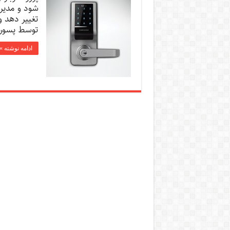
شود و مدیر ب
تغییر دھد وی
توسط پسورد 
ادامه نوشته »