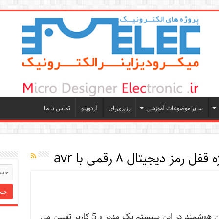
سایر موضوعات آموزشی
رزبری‌پای
آردوینو
تماس با ما
ل رمز دیجیتال ۸ رقمی با avr
پروژه دربازکن هوشمند در این سیستم یک مدیر و 5 کاربر تعیین می