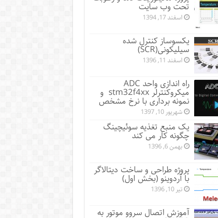
تحت وب سایت
اسفند 17, 1394
یکسوساز کنترل شده
سیلیکونی(SCR)
اسفند 11, 1396
راه اندازی واحد ADC
میکروکنترلر stm32f4xx و
نمونه برداری با نرخ مشخص
شهریور 10, 1397
یک منبع تغذیه سوئیچینگ
چگونه کار می کند
بهمن 6, 1396
پروژه طراحی و ساخت دیتالاگر
با آردوینو (بخش اول)
تیر 10, 1396
آموزش اتصال سروو موتور به