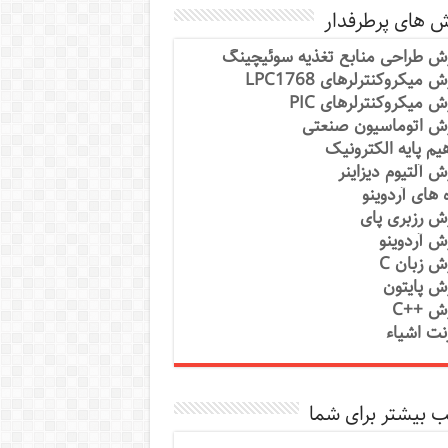
ش های پرطرفدار
ش طراحی منابع تغذیه سوئیچینگ
 میکروکنترلرهای LPC1768
ش میکروکنترلرهای PIC
ش اتوماسیون صنعتی
یم پایه الکترونیک
ش آلتیوم دیزاینر
ه های آردوینو
ش رزبری پای
ش آردوینو
ش زبان C
ش پایتون
ش ++C
رنت اشیاء
 بیشتر برای شما