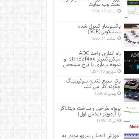
تحت وب سایت
اسفند 17, 1394
یکسوساز کنترل شده
سیلیکونی(SCR)
اسفند 11, 1396
راه اندازی واحد ADC
میکروکنترلر stm32f4xx و
نمونه برداری با نرخ مشخص
شهریور 10, 1397
یک منبع تغذیه سوئیچینگ
چگونه کار می کند
بهمن 6, 1396
پروژه طراحی و ساخت دیتالاگر
با آردوینو (بخش اول)
تیر 10, 1396
آموزش اتصال سروو موتور به