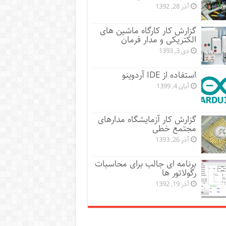
آذر 28, 1392
گزارش کار کارگاه ماشین های
الکتریکی و مدار فرمان
دی 3, 1393
استفاده از IDE آردوینو
آبان 4, 1399
گزارش کار آزمایشگاه مدارهای
مجتمع خطی
آذر 26, 1393
برنامه ای جالب برای محاسبات
رگولاتور ها
آذر 19, 1392