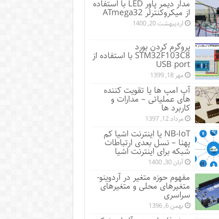
مدار دیمر پاور LED با استفاده
از میکروکنترلر ATmega32
اردیبهشت 20, 1400
پروگرم کردن بورد
STM32F103C8 با استفاده از
USB port
مهر 18, 1399
آپ امپ ها یا تقویت کننده
های عملیاتی – مدارات و
کاربرد ها
مرداد 12, 1397
NB-IoT یا اینترنت اشیا کم
پهنا – نسل بعدی ارتباطات
شبکه برای اینترنت اشیا
آبان 30, 1400
مفهوم حوزه متغیر در آردوینو-
متغیرهای محلی و متغیرهای
سراسری
بهمن 6, 1396