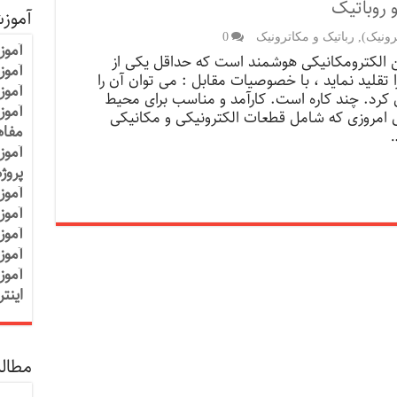
 روباتیک
آموز
رونیک)
,
رباتیک و مکاترونیک
0
آموز
 الکترومکانیکی هوشمند است که حداقل یکی از
آموزش
ا تقلید نماید ، با خصوصیات مقابل : می توان آن را
آموز
زی کرد. چند کاره است. کارآمد و مناسب برای محیط
آموز
 امروزی که شامل قطعات الکترونیکی و مکانیکی
مفاه
…
آموز
پروژ
آموز
آموز
آموز
آموز
آموز
اینت
مطالب