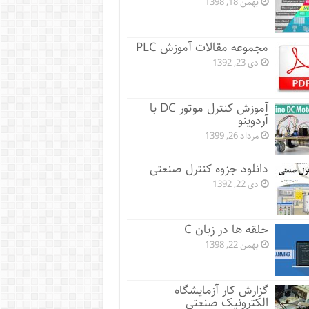
بهمن 18, 1398
مجموعه مقالات آموزش PLC
دی 23, 1392
آموزش کنترل موتور DC با
آردوینو
مرداد 26, 1399
دانلود جزوه کنترل صنعتی
دی 22, 1392
حلقه ها در زبان C
بهمن 22, 1398
گزارش کار آزمایشگاه
الکترونیک صنعتی