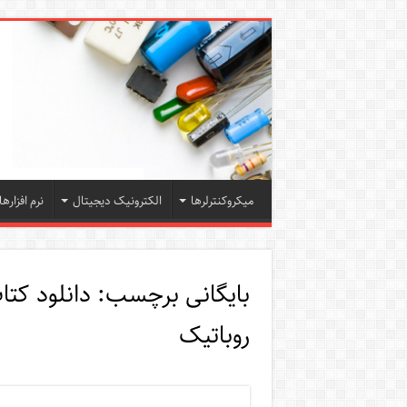
میکروکنترلرها
الکترونیک دیجیتال
نرم افزارها
بایگانی برچسب:
دانلود کت
روباتیک