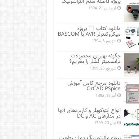
پروژه فاصله سنج آلتراسونیک
فروردین 21, 1394
دانلود کتاب 11 پروژه
میکروکنترلر AVR با BASCOM
شهریور 5, 1394
چگونه بهترین محصولات
ترانسمیتر فشار را بخریم؟
شهریور 25, 1399
دانلود مرجع کامل آموزش
OrCAD PSpice
آذر 18, 1392
انواع اپتوکوپلر و کاربردهای آنها
در مدارهای AC و DC
آبان 20, 1399
پروژه مانيتورينگ دما و رطوبت