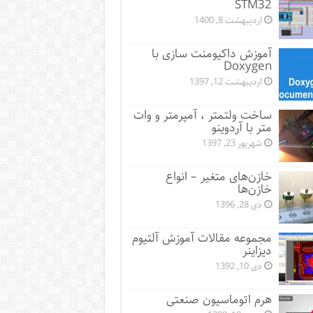
STM32
اردیبهشت 8, 1400
آموزش داکیومنت سازی با
Doxygen
اردیبهشت 12, 1397
ساخت ولتمتر ، آمپرمتر و وات
متر با آردوینو
شهریور 23, 1397
خازن‌های متغیر – انواع
خازن‌ها
دی 28, 1396
مجموعه مقالات آموزش آلتیوم
دیزاینر
دی 10, 1392
هرم اتوماسیون صنعتی