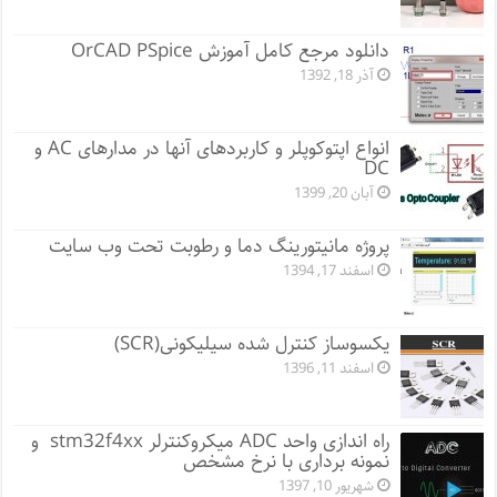
دانلود مرجع کامل آموزش OrCAD PSpice
آذر 18, 1392
انواع اپتوکوپلر و کاربردهای آنها در مدارهای AC و
DC
آبان 20, 1399
پروژه مانيتورينگ دما و رطوبت تحت وب سایت
اسفند 17, 1394
یکسوساز کنترل شده سیلیکونی(SCR)
اسفند 11, 1396
راه اندازی واحد ADC میکروکنترلر stm32f4xx و
نمونه برداری با نرخ مشخص
شهریور 10, 1397