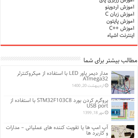
آموزش رزبری پای
آموزش آردوینو
آموزش زبان C
آموزش پایتون
آموزش ++C
اینترنت اشیاء
مطالب بیشتر برای شما
مدار دیمر پاور LED با استفاده از میکروکنترلر
ATmega32
اردیبهشت 20, 1400
پروگرم کردن بورد STM32F103C8 با استفاده از
USB port
مهر 18, 1399
آپ امپ ها یا تقویت کننده های عملیاتی – مدارات
و کاربرد ها