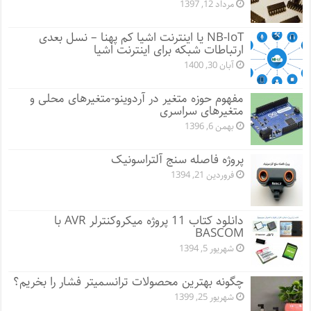
مرداد 12, 1397
NB-IoT یا اینترنت اشیا کم پهنا – نسل بعدی
ارتباطات شبکه برای اینترنت اشیا
آبان 30, 1400
مفهوم حوزه متغیر در آردوینو-متغیرهای محلی و
متغیرهای سراسری
بهمن 6, 1396
پروژه فاصله سنج آلتراسونیک
فروردین 21, 1394
دانلود کتاب 11 پروژه میکروکنترلر AVR با
BASCOM
شهریور 5, 1394
چگونه بهترین محصولات ترانسمیتر فشار را بخریم؟
شهریور 25, 1399