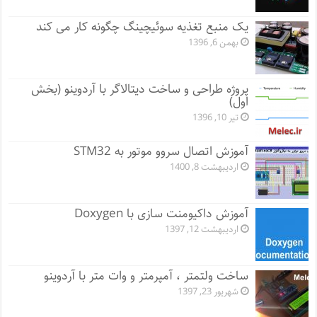
یک منبع تغذیه سوئیچینگ چگونه کار می کند
بهمن 6, 1396
پروژه طراحی و ساخت دیتالاگر با آردوینو (بخش
اول)
تیر 10, 1396
آموزش اتصال سروو موتور به STM32
اردیبهشت 8, 1400
آموزش داکیومنت سازی با Doxygen
اردیبهشت 12, 1397
ساخت ولتمتر ، آمپرمتر و وات متر با آردوینو
شهریور 23, 1397