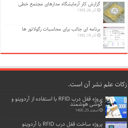
گزارش کار آزمایشگاه مدارهای مجتمع خطی
آذر 26, 1393
برنامه ای جالب برای محاسبات رگولاتور ها
آذر 19, 1392
زکات علم نشر آن است.
پروژه قفل‌ درب RFID با استفاده از آردوینو و
گوشی هوشمند
اسفند 25, 1400
پروژه ساخت قفل‌ درب RFID با آردوینو