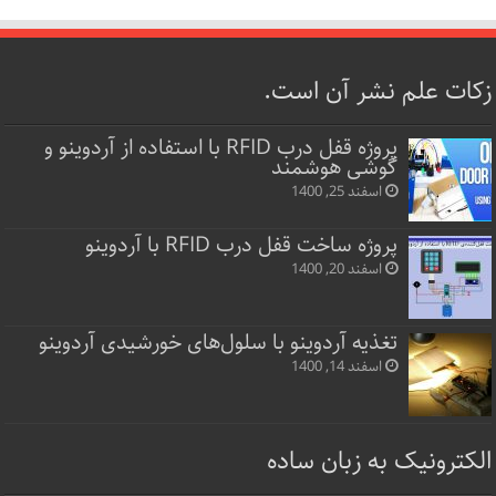
زکات علم نشر آن است.
پروژه قفل‌ درب RFID با استفاده از آردوینو و
گوشی هوشمند
اسفند 25, 1400
پروژه ساخت قفل‌ درب RFID با آردوینو
اسفند 20, 1400
تغذیه آردوینو با سلول‌های خورشیدی آردوینو
اسفند 14, 1400
الکترونیک به زبان ساده