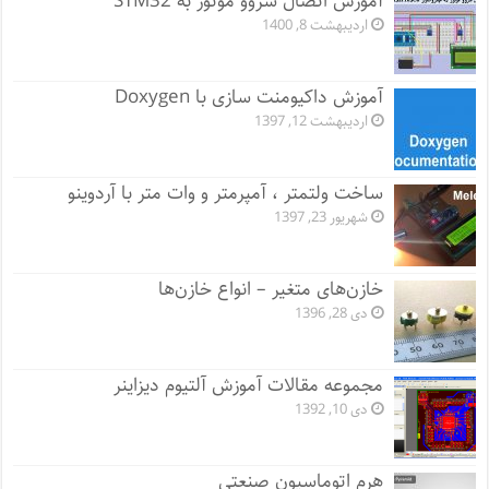
آموزش اتصال سروو موتور به STM32
اردیبهشت 8, 1400
آموزش داکیومنت سازی با Doxygen
اردیبهشت 12, 1397
ساخت ولتمتر ، آمپرمتر و وات متر با آردوینو
شهریور 23, 1397
خازن‌های متغیر – انواع خازن‌ها
دی 28, 1396
مجموعه مقالات آموزش آلتیوم دیزاینر
دی 10, 1392
هرم اتوماسیون صنعتی