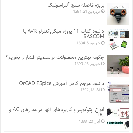
پروژه فاصله سنج آلتراسونیک
فروردین 21, 1394
دانلود کتاب 11 پروژه میکروکنترلر AVR با
BASCOM
شهریور 5, 1394
چگونه بهترین محصولات ترانسمیتر فشار را بخریم؟
شهریور 25, 1399
دانلود مرجع کامل آموزش OrCAD PSpice
آذر 18, 1392
انواع اپتوکوپلر و کاربردهای آنها در مدارهای AC و
DC
آبان 20, 1399