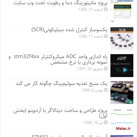
پروژه مانيتورينگ دما و رطوبت تحت وب سایت
اسفند 17, 1394
یکسوساز کنترل شده سیلیکونی(SCR)
اسفند 11, 1396
راه اندازی واحد ADC میکروکنترلر stm32f4xx و
نمونه برداری با نرخ مشخص
شهریور 10, 1397
یک منبع تغذیه سوئیچینگ چگونه کار می کند
بهمن 6, 1396
پروژه طراحی و ساخت دیتالاگر با آردوینو (بخش
اول)
تیر 10, 1396