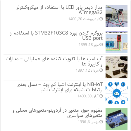
مدار دیمر پاور LED با استفاده از میکروکنترلر
ATmega32
اردیبهشت 20, 1400
پروگرم کردن بورد STM32F103C8 با استفاده از
USB port
مهر 18, 1399
آپ امپ ها یا تقویت کننده های عملیاتی – مدارات
و کاربرد ها
مرداد 12, 1397
NB-IoT یا اینترنت اشیا کم پهنا – نسل بعدی
ارتباطات شبکه برای اینترنت اشیا
آبان 30, 1400
مفهوم حوزه متغیر در آردوینو-متغیرهای محلی و
متغیرهای سراسری
بهمن 6, 1396