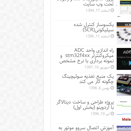
تحت وب سایت
اسفند 17, 1394
یکسوساز کنترل شده
سیلیکونی(SCR)
اسفند 11, 1396
راه اندازی واحد ADC
میکروکنترلر stm32f4xx و
نمونه برداری با نرخ مشخص
شهریور 10, 1397
یک منبع تغذیه سوئیچینگ
چگونه کار می کند
بهمن 6, 1396
پروژه طراحی و ساخت دیتالاگر
با آردوینو (بخش اول)
تیر 10, 1396
آموزش اتصال سروو موتور به