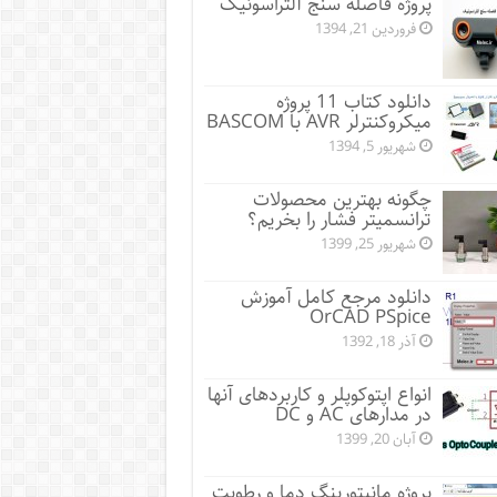
پروژه فاصله سنج آلتراسونیک
فروردین 21, 1394
دانلود کتاب 11 پروژه
میکروکنترلر AVR با BASCOM
شهریور 5, 1394
چگونه بهترین محصولات
ترانسمیتر فشار را بخریم؟
شهریور 25, 1399
دانلود مرجع کامل آموزش
OrCAD PSpice
آذر 18, 1392
انواع اپتوکوپلر و کاربردهای آنها
در مدارهای AC و DC
آبان 20, 1399
پروژه مانيتورينگ دما و رطوبت