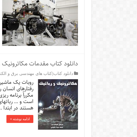
دانلود کتاب مقدمات مکاترونیک و
دانلود کتاب(کتاب های مهندسی برق و الکت
روبات یک ماشین
رفتارهای انسان ر
مکرراً برنامه ری
است و … رباتهای
هستند در ابتدا 
ادامه نوشته »