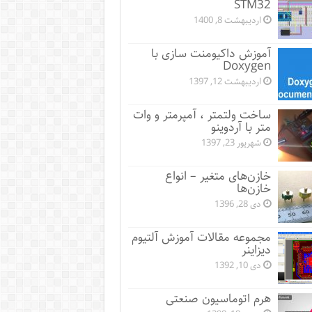
STM32
اردیبهشت 8, 1400
آموزش داکیومنت سازی با
Doxygen
اردیبهشت 12, 1397
ساخت ولتمتر ، آمپرمتر و وات
متر با آردوینو
شهریور 23, 1397
خازن‌های متغیر – انواع
خازن‌ها
دی 28, 1396
مجموعه مقالات آموزش آلتیوم
دیزاینر
دی 10, 1392
هرم اتوماسیون صنعتی