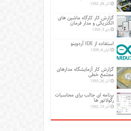
آذر 28, 1392
گزارش کار کارگاه ماشین های
الکتریکی و مدار فرمان
دی 3, 1393
استفاده از IDE آردوینو
آبان 4, 1399
گزارش کار آزمایشگاه مدارهای
مجتمع خطی
آذر 26, 1393
برنامه ای جالب برای محاسبات
رگولاتور ها
آذر 19, 1392