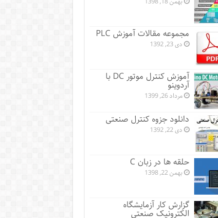
بهمن 18, 1398
مجموعه مقالات آموزش PLC
دی 23, 1392
آموزش کنترل موتور DC با
آردوینو
مرداد 26, 1399
دانلود جزوه کنترل صنعتی
دی 22, 1392
حلقه ها در زبان C
بهمن 22, 1398
گزارش کار آزمایشگاه
الکترونیک صنعتی