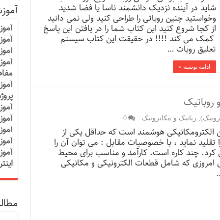
شاید در آینده نزدیک دانشمند ناسا یا فضا شدید
آموز
وخواستید چنین روباتی را طراحی کنید ولی نمی دانید
آموز
از کجا شروع کنید این کتاب شما را در یافتن این پاسخ
کمک می کند !!!! در حقیقت این کتاب سیستم
آموزش
تعلیق روبات …
آموز
آموز
ادامه نوشته »
مفاه
آموز
پروژ
 روباتیک
آموز
آموز
رونیک)
,
رباتیک و مکاترونیک
0
آموز
 الکترومکانیکی هوشمند است که حداقل یکی از
آموز
ا تقلید نماید ، با خصوصیات مقابل : می توان آن را
آموز
زی کرد. چند کاره است. کارآمد و مناسب برای محیط
 امروزی که شامل قطعات الکترونیکی و مکانیکی
اینت
…
مطالب