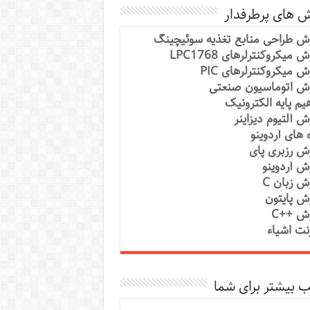
ش های پرطرفدار
ش طراحی منابع تغذیه سوئیچینگ
 میکروکنترلرهای LPC1768
ش میکروکنترلرهای PIC
ش اتوماسیون صنعتی
یم پایه الکترونیک
ش آلتیوم دیزاینر
ه های آردوینو
ش رزبری پای
ش آردوینو
ش زبان C
ش پایتون
ش ++C
رنت اشیاء
 بیشتر برای شما