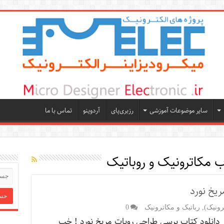
سایر موضوعات آموزشی
رزبری‌پای
آردوینو
تماس با ما
ب مکاترونیک و روباتیک
ریخ نورد
رونیک)
,
رباتیک و مکاترونیک
0
دانلود کتاب برسی طراحی روبات مریخ نورد ! خب