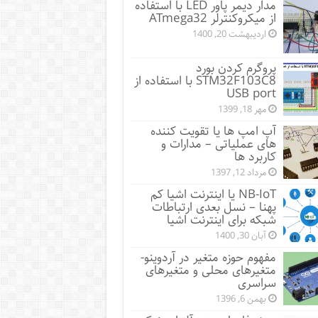
مدار دیمر پاور LED با استفاده
از میکروکنترلر ATmega32
اردیبهشت 20, 1400
پروگرم کردن بورد
STM32F103C8 با استفاده از
USB port
مهر 18, 1399
آپ امپ ها یا تقویت کننده
های عملیاتی – مدارات و
کاربرد ها
مرداد 12, 1397
NB-IoT یا اینترنت اشیا کم
پهنا – نسل بعدی ارتباطات
شبکه برای اینترنت اشیا
آبان 30, 1400
مفهوم حوزه متغیر در آردوینو-
متغیرهای محلی و متغیرهای
سراسری
بهمن 6, 1396