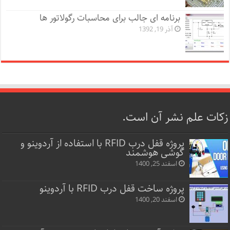
برنامه ای جالب برای محاسبات رگولاتور ها
آذر 19, 1392
زکات علم نشر آن است.
پروژه قفل‌ درب RFID با استفاده از آردوینو و
گوشی هوشمند
اسفند 25, 1400
پروژه ساخت قفل‌ درب RFID با آردوینو
اسفند 20, 1400