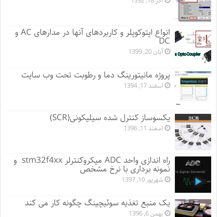
آذر 18, 1392
انواع اپتوکوپلر و کاربردهای آنها در مدارهای AC و
DC
آبان 20, 1399
پروژه مانيتورينگ دما و رطوبت تحت وب سایت
اسفند 17, 1394
یکسوساز کنترل شده سیلیکونی(SCR)
اسفند 11, 1396
راه اندازی واحد ADC میکروکنترلر stm32f4xx و
نمونه برداری با نرخ مشخص
شهریور 10, 1397
یک منبع تغذیه سوئیچینگ چگونه کار می کند
بهمن 6, 1396