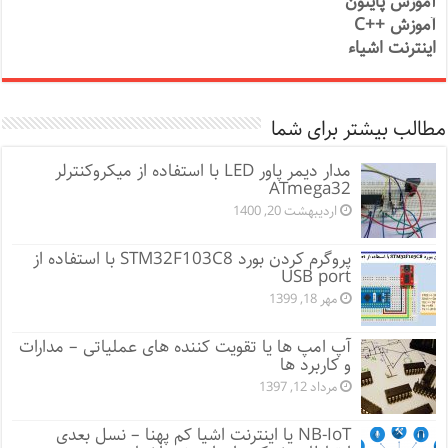
آموزش پایتون
آموزش ++C
اینترنت اشیاء
مطالب بیشتر برای شما
مدار دیمر پاور LED با استفاده از میکروکنترلر
ATmega32
اردیبهشت 20, 1400
پروگرم کردن بورد STM32F103C8 با استفاده از
USB port
مهر 18, 1399
آپ امپ ها یا تقویت کننده های عملیاتی – مدارات
و کاربرد ها
مرداد 12, 1397
NB-IoT یا اینترنت اشیا کم پهنا – نسل بعدی