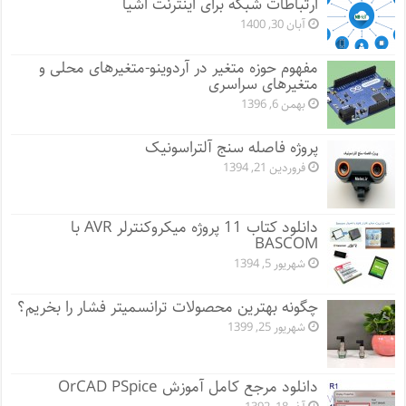
ارتباطات شبکه برای اینترنت اشیا
آبان 30, 1400
مفهوم حوزه متغیر در آردوینو-متغیرهای محلی و
متغیرهای سراسری
بهمن 6, 1396
پروژه فاصله سنج آلتراسونیک
فروردین 21, 1394
دانلود کتاب 11 پروژه میکروکنترلر AVR با
BASCOM
شهریور 5, 1394
چگونه بهترین محصولات ترانسمیتر فشار را بخریم؟
شهریور 25, 1399
دانلود مرجع کامل آموزش OrCAD PSpice