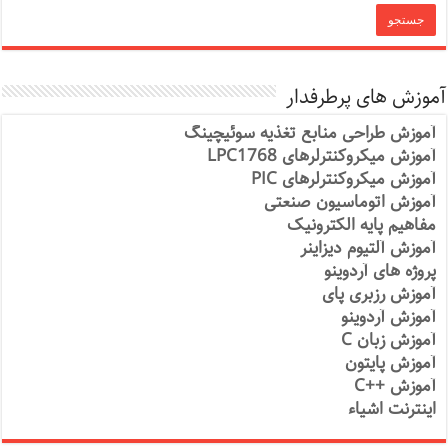
آموزش های پرطرفدار
آموزش طراحی منابع تغذیه سوئیچینگ
آموزش میکروکنترلرهای LPC1768
آموزش میکروکنترلرهای PIC
آموزش اتوماسیون صنعتی
مفاهیم پایه الکترونیک
آموزش آلتیوم دیزاینر
پروژه های آردوینو
آموزش رزبری پای
آموزش آردوینو
آموزش زبان C
آموزش پایتون
آموزش ++C
اینترنت اشیاء