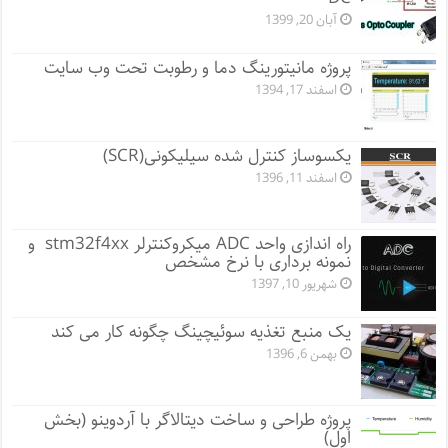
آبان 20, 1399
پروژه مانيتورينگ دما و رطوبت تحت وب سایت
اسفند 17, 1394
یکسوساز کنترل شده سیلیکونی(SCR)
اسفند 11, 1396
راه اندازی واحد ADC میکروکنترلر stm32f4xx و
نمونه برداری با نرخ مشخص
شهریور 10, 1397
یک منبع تغذیه سوئیچینگ چگونه کار می کند
بهمن 6, 1396
پروژه طراحی و ساخت دیتالاگر با آردوینو (بخش
اول)