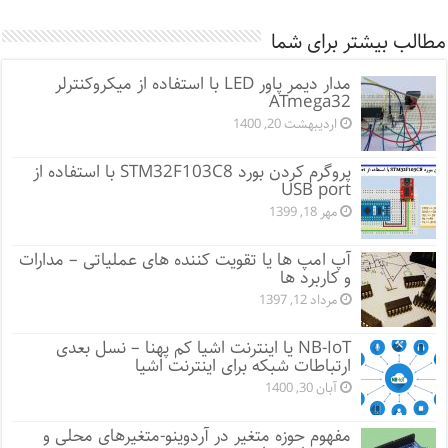
مطالب بیشتر برای شما
مدار دیمر پاور LED با استفاده از میکروکنترلر
ATmega32
اردیبهشت 20, 1400
پروگرم کردن بورد STM32F103C8 با استفاده از
USB port
مهر 18, 1399
آپ امپ ها یا تقویت کننده های عملیاتی – مدارات
و کاربرد ها
مرداد 12, 1397
NB-IoT یا اینترنت اشیا کم پهنا – نسل بعدی
ارتباطات شبکه برای اینترنت اشیا
آبان 30, 1400
مفهوم حوزه متغیر در آردوینو-متغیرهای محلی و