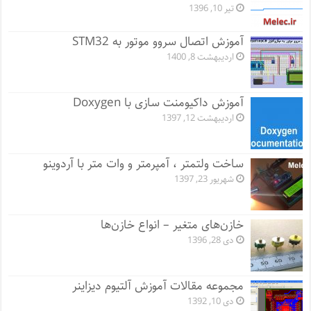
تیر 10, 1396
آموزش اتصال سروو موتور به STM32
اردیبهشت 8, 1400
آموزش داکیومنت سازی با Doxygen
اردیبهشت 12, 1397
ساخت ولتمتر ، آمپرمتر و وات متر با آردوینو
شهریور 23, 1397
خازن‌های متغیر – انواع خازن‌ها
دی 28, 1396
مجموعه مقالات آموزش آلتیوم دیزاینر
دی 10, 1392