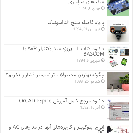
متغیرهای سراسری
بهمن 6, 1396
پروژه فاصله سنج آلتراسونیک
فروردین 21, 1394
دانلود کتاب 11 پروژه میکروکنترلر AVR با
BASCOM
شهریور 5, 1394
چگونه بهترین محصولات ترانسمیتر فشار را بخریم؟
شهریور 25, 1399
دانلود مرجع کامل آموزش OrCAD PSpice
آذر 18, 1392
انواع اپتوکوپلر و کاربردهای آنها در مدارهای AC و
DC