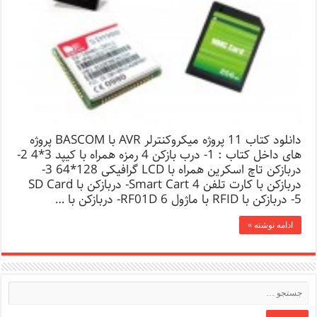
دانلود کتاب 11 پروژه میکروکنترلر AVR با BASCOM پروژه
های داخل کتاب : 1- درب بازکن 4 رمزه همراه با کیپد 3*4 2-
دربازکن تاچ اسکرین همراه با LCD گرافیکی 128*64 3-
دربازکن با کارت تلفن Smart Cart 4- دربازکن با SD Card
5- دربازکن با RFID با ماژول RF01D 6- دربازکن با …
ادامه نوشته »