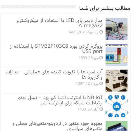
مطالب بیشتر برای شما
مدار دیمر پاور LED با استفاده از میکروکنترلر
ATmega32
اردیبهشت 20, 1400
پروگرم کردن بورد STM32F103C8 با استفاده از
USB port
مهر 18, 1399
آپ امپ ها یا تقویت کننده های عملیاتی – مدارات
و کاربرد ها
مرداد 12, 1397
NB-IoT یا اینترنت اشیا کم پهنا – نسل بعدی
ارتباطات شبکه برای اینترنت اشیا
آبان 30, 1400
مفهوم حوزه متغیر در آردوینو-متغیرهای محلی و
متغیرهای سراسری