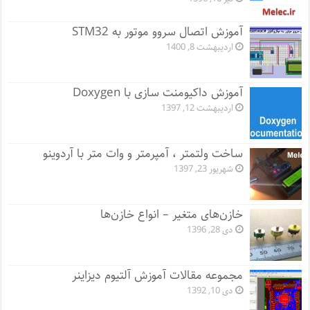
آموزش اتصال سروو موتور به STM32
اردیبهشت 8, 1400
آموزش داکیومنت سازی با Doxygen
اردیبهشت 12, 1397
ساخت ولتمتر ، آمپرمتر و وات متر با آردوینو
شهریور 23, 1397
خازن‌های متغیر – انواع خازن‌ها
دی 28, 1396
مجموعه مقالات آموزش آلتیوم دیزاینر
دی 10, 1392