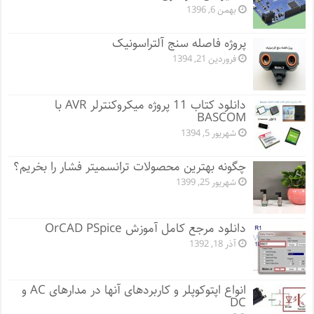
بهمن 6, 1396
پروژه فاصله سنج آلتراسونیک
فروردین 21, 1394
دانلود کتاب 11 پروژه میکروکنترلر AVR با
BASCOM
شهریور 5, 1394
چگونه بهترین محصولات ترانسمیتر فشار را بخریم؟
شهریور 25, 1399
دانلود مرجع کامل آموزش OrCAD PSpice
آذر 18, 1392
انواع اپتوکوپلر و کاربردهای آنها در مدارهای AC و
DC