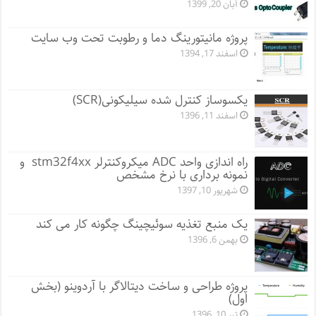
آبان 20, 1399
پروژه مانيتورينگ دما و رطوبت تحت وب سایت
اسفند 17, 1394
یکسوساز کنترل شده سیلیکونی(SCR)
اسفند 11, 1396
راه اندازی واحد ADC میکروکنترلر stm32f4xx و
نمونه برداری با نرخ مشخص
شهریور 10, 1397
یک منبع تغذیه سوئیچینگ چگونه کار می کند
بهمن 6, 1396
پروژه طراحی و ساخت دیتالاگر با آردوینو (بخش
اول)
تیر 10, 1396