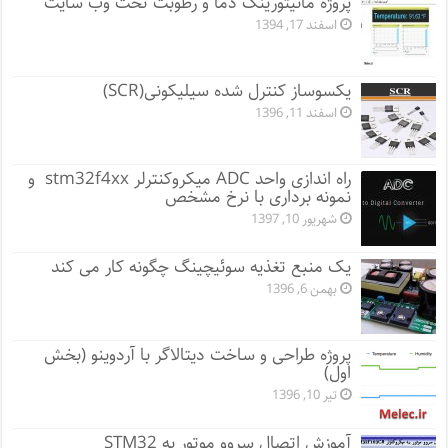
پروژه مانيتورينگ دما و رطوبت تحت وب سایت
اسفند 17, 1394
یکسوساز کنترل شده سیلیکونی(SCR)
اسفند 11, 1396
راه اندازی واحد ADC میکروکنترلر stm32f4xx و
نمونه برداری با نرخ مشخص
شهریور 10, 1397
یک منبع تغذیه سوئیچینگ چگونه کار می کند
بهمن 6, 1396
پروژه طراحی و ساخت دیتالاگر با آردوینو (بخش
اول)
تیر 10, 1396
آموزش اتصال سروو موتور به STM32