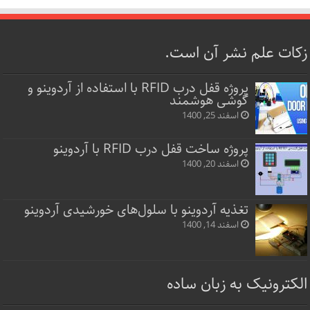
زکات علم نشر آن است.
پروژه قفل‌ درب RFID با استفاده از آردوینو و
گوشی هوشمند
اسفند 25, 1400
پروژه ساخت قفل‌ درب RFID با آردوینو
اسفند 20, 1400
تغذیه آردوینو با سلول‌های خورشیدی آردوینو
اسفند 14, 1400
الکترونیک به زبان ساده