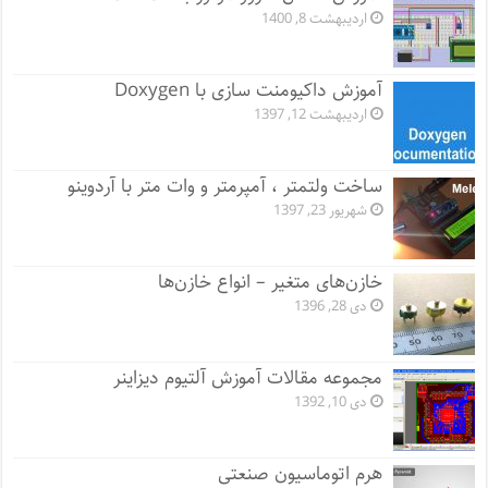
اردیبهشت 8, 1400
آموزش داکیومنت سازی با Doxygen
اردیبهشت 12, 1397
ساخت ولتمتر ، آمپرمتر و وات متر با آردوینو
شهریور 23, 1397
خازن‌های متغیر – انواع خازن‌ها
دی 28, 1396
مجموعه مقالات آموزش آلتیوم دیزاینر
دی 10, 1392
هرم اتوماسیون صنعتی