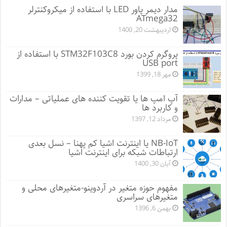
مدار دیمر پاور LED با استفاده از میکروکنترلر
ATmega32
اردیبهشت 20, 1400
پروگرم کردن بورد STM32F103C8 با استفاده از
USB port
مهر 18, 1399
آپ امپ ها یا تقویت کننده های عملیاتی – مدارات
و کاربرد ها
مرداد 12, 1397
NB-IoT یا اینترنت اشیا کم پهنا – نسل بعدی
ارتباطات شبکه برای اینترنت اشیا
آبان 30, 1400
مفهوم حوزه متغیر در آردوینو-متغیرهای محلی و
متغیرهای سراسری
بهمن 6, 1396