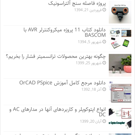
پروژه فاصله سنج آلتراسونیک
فروردین 21, 1394
دانلود کتاب 11 پروژه میکروکنترلر AVR با
BASCOM
شهریور 5, 1394
چگونه بهترین محصولات ترانسمیتر فشار را بخریم؟
شهریور 25, 1399
دانلود مرجع کامل آموزش OrCAD PSpice
آذر 18, 1392
انواع اپتوکوپلر و کاربردهای آنها در مدارهای AC و
DC
آبان 20, 1399