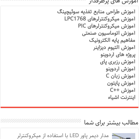
آموزش های پرطرفدار
آموزش طراحی منابع تغذیه سوئیچینگ
آموزش میکروکنترلرهای LPC1768
آموزش میکروکنترلرهای PIC
آموزش اتوماسیون صنعتی
مفاهیم پایه الکترونیک
آموزش آلتیوم دیزاینر
پروژه های آردوینو
آموزش رزبری پای
آموزش آردوینو
آموزش زبان C
آموزش پایتون
آموزش ++C
اینترنت اشیاء
مطالب بیشتر برای شما
مدار دیمر پاور LED با استفاده از میکروکنترلر