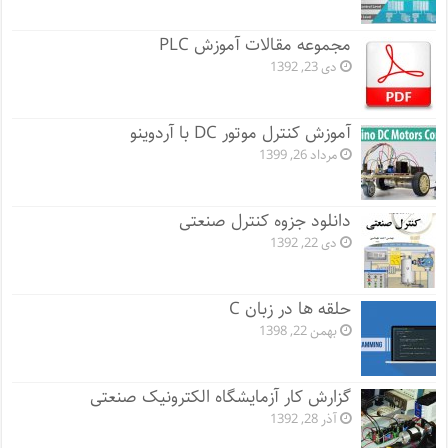
مجموعه مقالات آموزش PLC
دی 23, 1392
آموزش کنترل موتور DC با آردوینو
مرداد 26, 1399
دانلود جزوه کنترل صنعتی
دی 22, 1392
حلقه ها در زبان C
بهمن 22, 1398
گزارش کار آزمایشگاه الکترونیک صنعتی
آذر 28, 1392