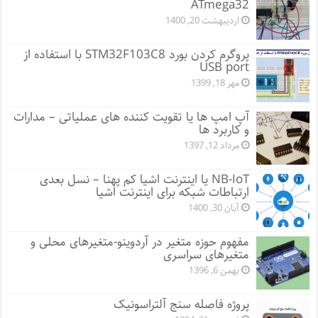
ATmega32
اردیبهشت 20, 1400
پروگرم کردن بورد STM32F103C8 با استفاده از
USB port
مهر 18, 1399
آپ امپ ها یا تقویت کننده های عملیاتی – مدارات
و کاربرد ها
مرداد 12, 1397
NB-IoT یا اینترنت اشیا کم پهنا – نسل بعدی
ارتباطات شبکه برای اینترنت اشیا
آبان 30, 1400
مفهوم حوزه متغیر در آردوینو-متغیرهای محلی و
متغیرهای سراسری
بهمن 6, 1396
پروژه فاصله سنج آلتراسونیک