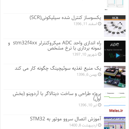
یکسوساز کنترل شده سیلیکونی(SCR)
اسفند 11, 1396
راه اندازی واحد ADC میکروکنترلر stm32f4xx و
نمونه برداری با نرخ مشخص
شهریور 10, 1397
یک منبع تغذیه سوئیچینگ چگونه کار می کند
بهمن 6, 1396
پروژه طراحی و ساخت دیتالاگر با آردوینو (بخش
اول)
تیر 10, 1396
آموزش اتصال سروو موتور به STM32
اردیبهشت 8, 1400