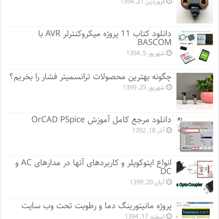
فروردین 21, 1394
دانلود کتاب 11 پروژه میکروکنترلر AVR با
BASCOM
شهریور 5, 1394
چگونه بهترین محصولات ترانسمیتر فشار را بخریم؟
شهریور 25, 1399
دانلود مرجع کامل آموزش OrCAD PSpice
آذر 18, 1392
انواع اپتوکوپلر و کاربردهای آنها در مدارهای AC و
DC
آبان 20, 1399
پروژه مانيتورينگ دما و رطوبت تحت وب سایت
اسفند 17, 1394