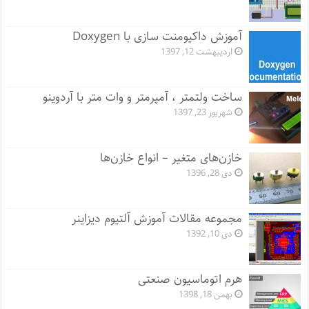
آموزش داکیومنت سازی با Doxygen
اردیبهشت 12, 1397
ساخت ولتمتر ، آمپرمتر و وات متر با آردوینو
شهریور 23, 1397
خازن‌های متغیر – انواع خازن‌ها
دی 28, 1396
مجموعه مقالات آموزش آلتیوم دیزاینر
دی 10, 1392
هرم اتوماسیون صنعتی
بهمن 18, 1398