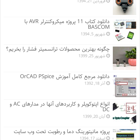
فروردین 21, 1394
دانلود کتاب 11 پروژه میکروکنترلر AVR با
BASCOM
شهریور 5, 1394
چگونه بهترین محصولات ترانسمیتر فشار را بخریم؟
شهریور 25, 1399
دانلود مرجع کامل آموزش OrCAD PSpice
آذر 18, 1392
انواع اپتوکوپلر و کاربردهای آنها در مدارهای AC و
DC
آبان 20, 1399
پروژه مانيتورينگ دما و رطوبت تحت وب سایت
اسفند 17, 1394