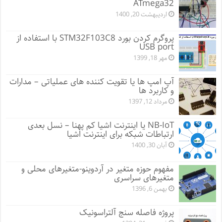
ATmega32
اردیبهشت 20, 1400
پروگرم کردن بورد STM32F103C8 با استفاده از
USB port
مهر 18, 1399
آپ امپ ها یا تقویت کننده های عملیاتی – مدارات
و کاربرد ها
مرداد 12, 1397
NB-IoT یا اینترنت اشیا کم پهنا – نسل بعدی
ارتباطات شبکه برای اینترنت اشیا
آبان 30, 1400
مفهوم حوزه متغیر در آردوینو-متغیرهای محلی و
متغیرهای سراسری
بهمن 6, 1396
پروژه فاصله سنج آلتراسونیک