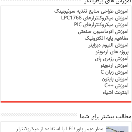
آموزش های پرطرفدار
آموزش طراحی منابع تغذیه سوئیچینگ
آموزش میکروکنترلرهای LPC1768
آموزش میکروکنترلرهای PIC
آموزش اتوماسیون صنعتی
مفاهیم پایه الکترونیک
آموزش آلتیوم دیزاینر
پروژه های آردوینو
آموزش رزبری پای
آموزش آردوینو
آموزش زبان C
آموزش پایتون
آموزش ++C
اینترنت اشیاء
مطالب بیشتر برای شما
مدار دیمر پاور LED با استفاده از میکروکنترلر