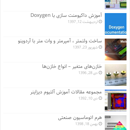
آموزش داکیومنت سازی با Doxygen
اردیبهشت 12, 1397
ساخت ولتمتر ، آمپرمتر و وات متر با آردوینو
شهریور 23, 1397
خازن‌های متغیر – انواع خازن‌ها
دی 28, 1396
مجموعه مقالات آموزش آلتیوم دیزاینر
دی 10, 1392
هرم اتوماسیون صنعتی
بهمن 18, 1398