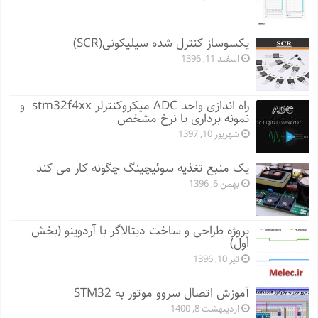
یکسوساز کنترل شده سیلیکونی(SCR)
اسفند 11, 1396
راه اندازی واحد ADC میکروکنترلر stm32f4xx و
نمونه برداری با نرخ مشخص
شهریور 10, 1397
یک منبع تغذیه سوئیچینگ چگونه کار می کند
بهمن 6, 1396
پروژه طراحی و ساخت دیتالاگر با آردوینو (بخش
اول)
تیر 10, 1396
آموزش اتصال سروو موتور به STM32
اردیبهشت 8, 1400