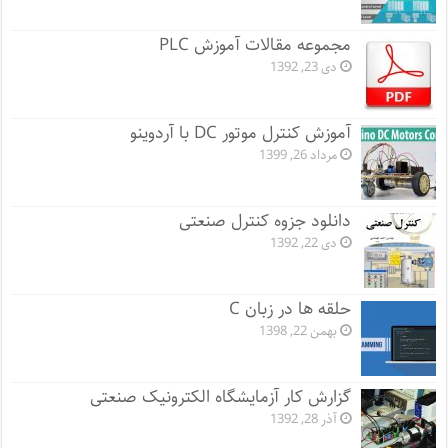
مجموعه مقالات آموزش PLC
دی 23, 1392
آموزش کنترل موتور DC با آردوینو
مرداد 26, 1399
دانلود جزوه کنترل صنعتی
دی 22, 1392
حلقه ها در زبان C
بهمن 22, 1398
گزارش کار آزمایشگاه الکترونیک صنعتی
آذر 28, 1392