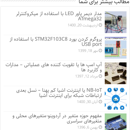
مطالب بیشتر برای شما
مدار دیمر پاور LED با استفاده از میکروکنترلر
ATmega32
اردیبهشت 20, 1400
پروگرم کردن بورد STM32F103C8 با استفاده از
USB port
مهر 18, 1399
آپ امپ ها یا تقویت کننده های عملیاتی – مدارات
و کاربرد ها
مرداد 12, 1397
NB-IoT یا اینترنت اشیا کم پهنا – نسل بعدی
ارتباطات شبکه برای اینترنت اشیا
آبان 30, 1400
مفهوم حوزه متغیر در آردوینو-متغیرهای محلی و
متغیرهای سراسری
بهمن 6, 1396