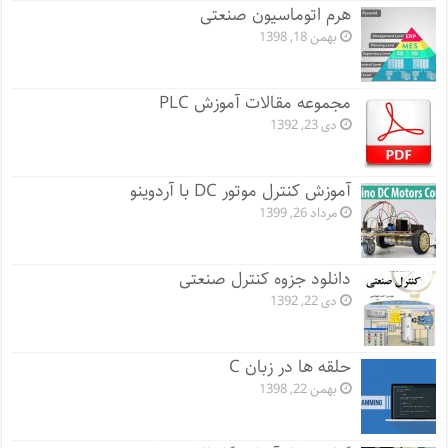
هرم اتوماسیون صنعتی
بهمن 18, 1398
مجموعه مقالات آموزش PLC
دی 23, 1392
آموزش کنترل موتور DC با آردوینو
مرداد 26, 1399
دانلود جزوه کنترل صنعتی
دی 22, 1392
حلقه ها در زبان C
بهمن 22, 1398