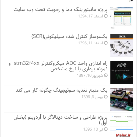
پروژه مانيتورينگ دما و رطوبت تحت وب سایت
اسفند 17, 1394
یکسوساز کنترل شده سیلیکونی(SCR)
اسفند 11, 1396
راه اندازی واحد ADC میکروکنترلر stm32f4xx و
نمونه برداری با نرخ مشخص
شهریور 10, 1397
یک منبع تغذیه سوئیچینگ چگونه کار می کند
بهمن 6, 1396
پروژه طراحی و ساخت دیتالاگر با آردوینو (بخش
اول)
تیر 10, 1396