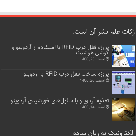
زکات علم نشر آن است.
پروژه قفل‌ درب RFID با استفاده از آردوینو و
گوشی هوشمند
اسفند 25, 1400
پروژه ساخت قفل‌ درب RFID با آردوینو
اسفند 20, 1400
تغذیه آردوینو با سلول‌های خورشیدی آردوینو
اسفند 14, 1400
الکترونیک به زبان ساده