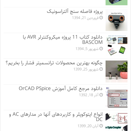
پروژه فاصله سنج آلتراسونیک
فروردین 21, 1394
دانلود کتاب 11 پروژه میکروکنترلر AVR با
BASCOM
شهریور 5, 1394
چگونه بهترین محصولات ترانسمیتر فشار را بخریم؟
شهریور 25, 1399
دانلود مرجع کامل آموزش OrCAD PSpice
آذر 18, 1392
انواع اپتوکوپلر و کاربردهای آنها در مدارهای AC و
DC
آبان 20, 1399