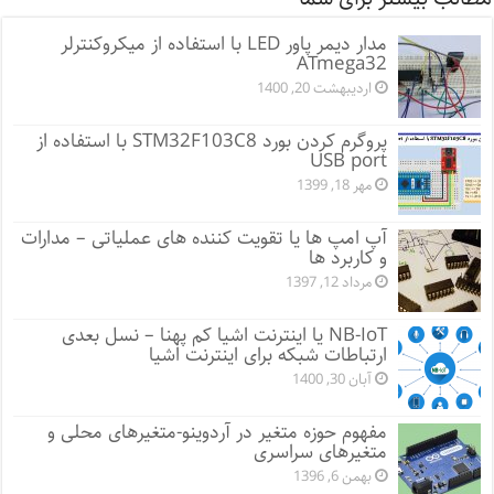
مدار دیمر پاور LED با استفاده از میکروکنترلر
ATmega32
اردیبهشت 20, 1400
پروگرم کردن بورد STM32F103C8 با استفاده از
USB port
مهر 18, 1399
آپ امپ ها یا تقویت کننده های عملیاتی – مدارات
و کاربرد ها
مرداد 12, 1397
NB-IoT یا اینترنت اشیا کم پهنا – نسل بعدی
ارتباطات شبکه برای اینترنت اشیا
آبان 30, 1400
مفهوم حوزه متغیر در آردوینو-متغیرهای محلی و
متغیرهای سراسری
بهمن 6, 1396