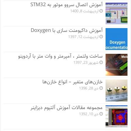
آموزش اتصال سروو موتور به STM32
اردیبهشت 8, 1400
آموزش داکیومنت سازی با Doxygen
اردیبهشت 12, 1397
ساخت ولتمتر ، آمپرمتر و وات متر با آردوینو
شهریور 23, 1397
خازن‌های متغیر – انواع خازن‌ها
دی 28, 1396
مجموعه مقالات آموزش آلتیوم دیزاینر
دی 10, 1392