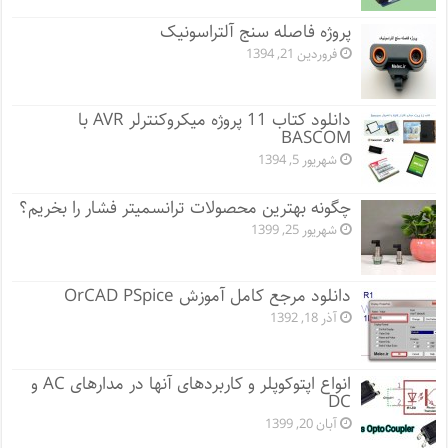
پروژه فاصله سنج آلتراسونیک
فروردین 21, 1394
دانلود کتاب 11 پروژه میکروکنترلر AVR با
BASCOM
شهریور 5, 1394
چگونه بهترین محصولات ترانسمیتر فشار را بخریم؟
شهریور 25, 1399
دانلود مرجع کامل آموزش OrCAD PSpice
آذر 18, 1392
انواع اپتوکوپلر و کاربردهای آنها در مدارهای AC و
DC
آبان 20, 1399