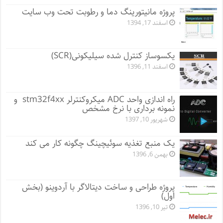
پروژه مانيتورينگ دما و رطوبت تحت وب سایت
اسفند 17, 1394
یکسوساز کنترل شده سیلیکونی(SCR)
اسفند 11, 1396
راه اندازی واحد ADC میکروکنترلر stm32f4xx و
نمونه برداری با نرخ مشخص
شهریور 10, 1397
یک منبع تغذیه سوئیچینگ چگونه کار می کند
بهمن 6, 1396
پروژه طراحی و ساخت دیتالاگر با آردوینو (بخش
اول)
تیر 10, 1396