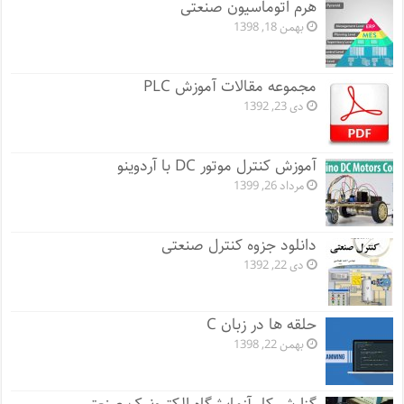
هرم اتوماسیون صنعتی
بهمن 18, 1398
مجموعه مقالات آموزش PLC
دی 23, 1392
آموزش کنترل موتور DC با آردوینو
مرداد 26, 1399
دانلود جزوه کنترل صنعتی
دی 22, 1392
حلقه ها در زبان C
بهمن 22, 1398