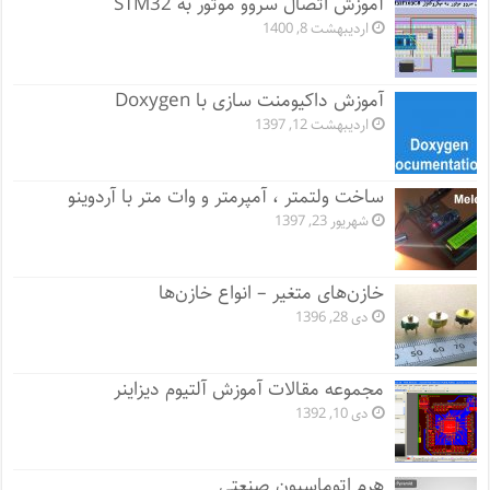
آموزش اتصال سروو موتور به STM32
اردیبهشت 8, 1400
آموزش داکیومنت سازی با Doxygen
اردیبهشت 12, 1397
ساخت ولتمتر ، آمپرمتر و وات متر با آردوینو
شهریور 23, 1397
خازن‌های متغیر – انواع خازن‌ها
دی 28, 1396
مجموعه مقالات آموزش آلتیوم دیزاینر
دی 10, 1392
هرم اتوماسیون صنعتی