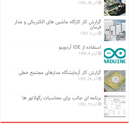
آذر 28, 1392
گزارش کار کارگاه ماشین های الکتریکی و مدار
فرمان
دی 3, 1393
استفاده از IDE آردوینو
آبان 4, 1399
گزارش کار آزمایشگاه مدارهای مجتمع خطی
آذر 26, 1393
برنامه ای جالب برای محاسبات رگولاتور ها
آذر 19, 1392