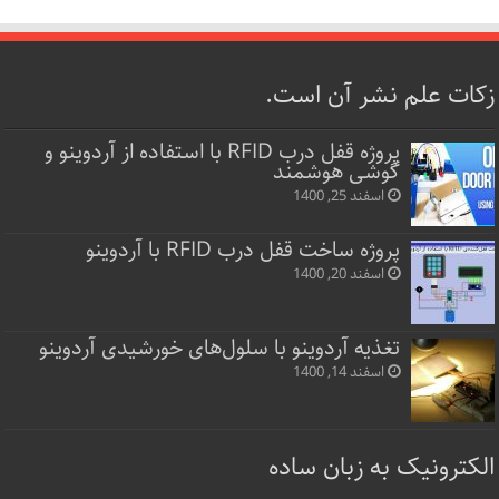
زکات علم نشر آن است.
پروژه قفل‌ درب RFID با استفاده از آردوینو و
گوشی هوشمند
اسفند 25, 1400
پروژه ساخت قفل‌ درب RFID با آردوینو
اسفند 20, 1400
تغذیه آردوینو با سلول‌های خورشیدی آردوینو
اسفند 14, 1400
الکترونیک به زبان ساده