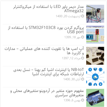
مدار دیمر پاور LED با استفاده از میکروکنترلر
ATmega32
اردیبهشت 20, 1400
پروگرم کردن بورد STM32F103C8 با استفاده از
USB port
مهر 18, 1399
آپ امپ ها یا تقویت کننده های عملیاتی – مدارات
و کاربرد ها
مرداد 12, 1397
NB-IoT یا اینترنت اشیا کم پهنا – نسل بعدی
ارتباطات شبکه برای اینترنت اشیا
آبان 30, 1400
مفهوم حوزه متغیر در آردوینو-متغیرهای محلی و
متغیرهای سراسری
بهمن 6, 1396