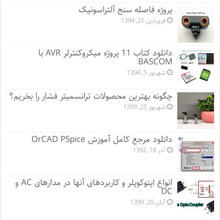
پروژه فاصله سنج آلتراسونیک
فروردین 21, 1394
دانلود کتاب 11 پروژه میکروکنترلر AVR با
BASCOM
شهریور 5, 1394
چگونه بهترین محصولات ترانسمیتر فشار را بخریم؟
شهریور 25, 1399
دانلود مرجع کامل آموزش OrCAD PSpice
آذر 18, 1392
انواع اپتوکوپلر و کاربردهای آنها در مدارهای AC و
DC
آبان 20, 1399