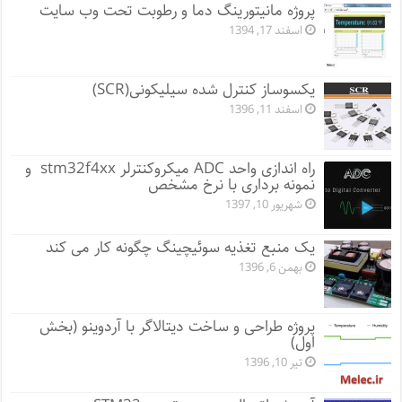
پروژه مانيتورينگ دما و رطوبت تحت وب سایت
اسفند 17, 1394
یکسوساز کنترل شده سیلیکونی(SCR)
اسفند 11, 1396
راه اندازی واحد ADC میکروکنترلر stm32f4xx و
نمونه برداری با نرخ مشخص
شهریور 10, 1397
یک منبع تغذیه سوئیچینگ چگونه کار می کند
بهمن 6, 1396
پروژه طراحی و ساخت دیتالاگر با آردوینو (بخش
اول)
تیر 10, 1396